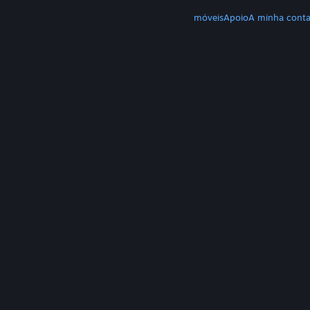
MAIS
Download do Steam
Download de apps móveis
Apoio
A minha cont