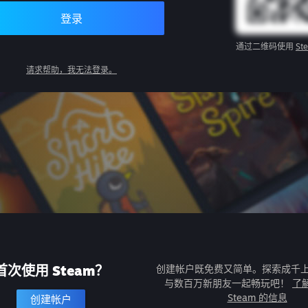
登录
通过二维码使用
St
请求帮助，我无法登录。
首次使用 Steam？
创建帐户既免费又简单。探索成千
与数百万新朋友一起畅玩吧！
了
Steam 的信息
创建帐户