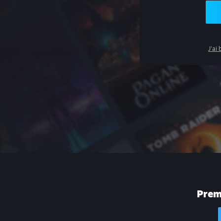
J'ai
Premi