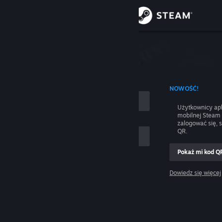
Zaloguj się
Sklep
nie
Społeczność
 UŻYCIEM NAZWY KONTA
NOWOŚĆ!
Informacje
Użytkownicy apl
mobilnej Steam
Wsparcie
zalogować się, 
QR.
Zmień język
Pokaż mi kod Q
 mnie
Pobierz aplikację mobilną Steam
Dowiedz się więcej
Zaloguj się
Wersja przeglądarkowa
Pomocy, nie mogę się zalogować