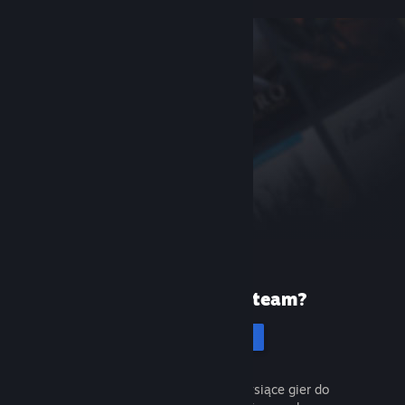
Pierwszy raz na Steam?
Utwórz konto
To łatwe i darmowe. Odkryj tysiące gier do