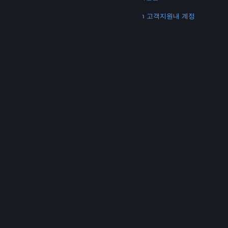
더 보기
Steam 다운로드
모바일 앱 다운로드
Steam 고객지원
내 계정
© Valve Corporation. 모든 권리 보유. 모든 상표는 미국
및 기타 국가에서 각각 해당 소유자의 재산입니다.
개인정
보 처리방침
|
법적 고지
|
접근성
|
Steam 이용 약관
|