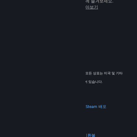
임을 전 세계 새로운 친구들과 힘께 즐겨보세요.
Steam에 관해 자세히 알아보기
© 2026 Valve Corporation. All rights reserved. 모든 상표는 미국 및 기타
국가에서 해당 소유자의 재산입니다.
해당하는 경우 모든 가격에 부가가치세가 포함되어 있습니다.
모바일 앱 다운로드
STEAM
Steam 정보
Steam 이용 약관
Steamworks
Steam 배포
기프트 카드
VALVE
Valve 소개
채용 정보
하드웨어
재활용
법적 고지
개인정보 처리방침
접근성
고지 및 정책
쿠키
환불