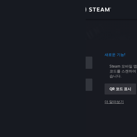
로그인
상점
커뮤니티
로그인
새로운 기능!
정보
Steam 모바일 
코드를 스캔하여 
지원
습니다.
QR 코드 표시
언어 변경
 저장
더 알아보기
Steam 모바일 앱 다운로드
로그인
PC 웹사이트 보기
로그인 관련 문제