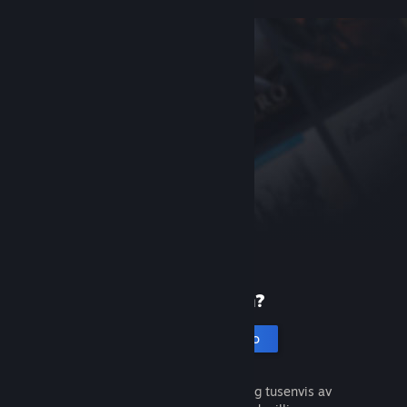
Ny på Steam?
Opprett en konto
Det er gratis og enkelt. Oppdag tusenvis av