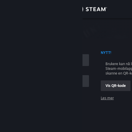
Logg inn
Butikk
ing
Samfunn
 KONTONAVN
NYTT!
Om
Brukere kan nå 
Steam-mobilapp
Kundestøtte
skanne en QR-k
Vis QR-kode
Bytt språk
Les mer
Skaff deg Steam-appen på mobil
Logg inn
Vis skrivebordsversjon
Hjelp, jeg kan ikke logge inn