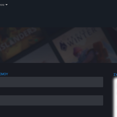
σσα
ΑΣΜΟΎ
Σ