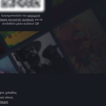
Χρησιμοποιήστε την
εφαρμογή
Steam για κινητές συσκευές
για να
συνδεθείτε μέσω κωδικού QR
τε χιλιάδες
ρια νέους
Steam