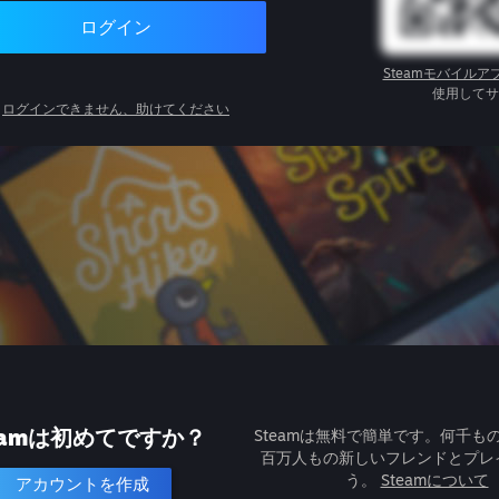
ログイン
Steamモバイルア
使用してサ
ログインできません、助けてください
eamは初めてですか？
Steamは無料で簡単です。何千も
百万人もの新しいフレンドとプレ
う。
Steamについて
アカウントを作成