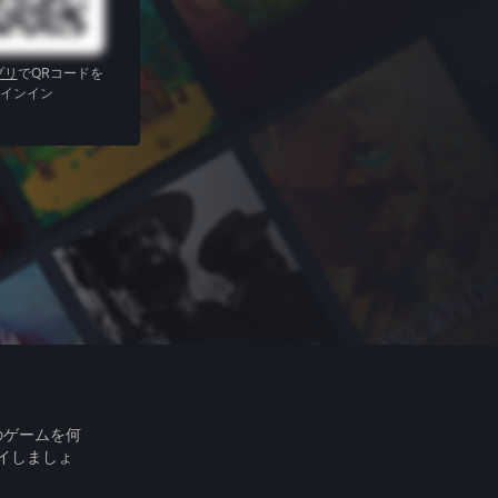
プリ
でQRコードを
インイン
のゲームを何
イしましょ