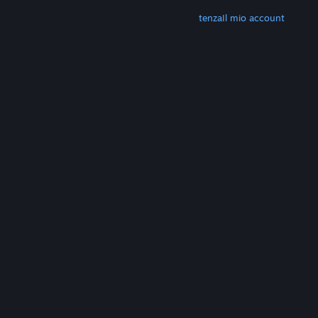
ALTRO
Scarica Steam
Scarica le app mobili
Assistenza
Il mio account