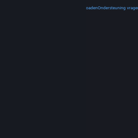
MEER
Steam downloaden
Mobiele apps downloaden
Ondersteuning vrage
© Valve Corporation. Alle rechten voorbehouden.
Alle handelsmerken zijn eigendom van hun
respectieve eigenaren in de Verenigde Staten en
andere landen.
Privacybeleid
|
Juridische
informatie
|
Toegankelijkheid
|
Steam Subscriber
Agreement
|
Terugbetalingen
|
Cookies