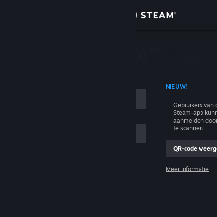
Inloggen
Winkel
n
Community
T ACCOUNTNAAM
NIEUW!
Over
Gebruikers van 
Steam-app kunn
Ondersteuning
aanmelden door
te scannen.
Taal wijzigen
QR-code weerg
e
Download de mobiele Steam-app
Meer informatie
Inloggen
Desktopwebsite weergeven
Help, ik kan niet inloggen