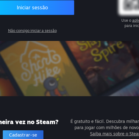
Iniciar sessão
Use o
apl
para ini
Não consigo iniciar a sessão
meira vez no Steam?
É gratuito e fácil. Descubra milha
para jogar com milhões de novo
Saiba mais sobre o Ste
Cadastrar-se