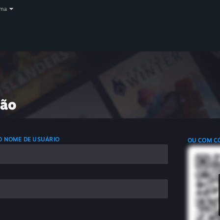
oma
são
 O NOME DE USUÁRIO
OU COM C