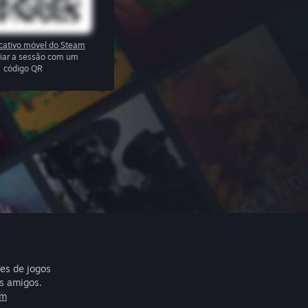
icativo móvel do Steam
ciar a sessão com um
código QR
res de jogos
s amigos.
am