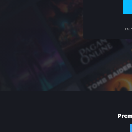
J'ai
Premi