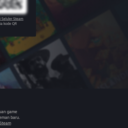
i Seluler Steam
via kode QR
buan game
eman baru.
 Steam