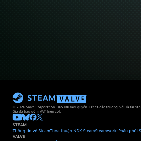
© 2026 Valve Corporation. Bảo lưu mọi quyền. Tất cả các thương hiệu là tài sả
Giá đã bao gồm VAT (nếu có).
STEAM
Thông tin về Steam
Thỏa thuận NĐK Steam
Steamworks
Phân phối 
VALVE