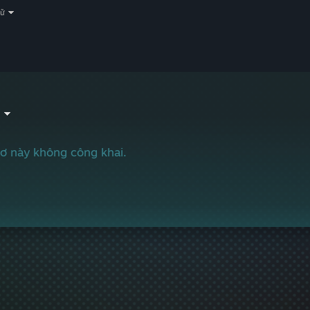
gữ
ơ này không công khai.