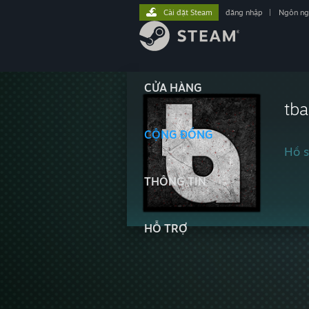
Cài đặt Steam
đăng nhập
|
Ngôn n
CỬA HÀNG
tba
CỘNG ĐỒNG
Hồ s
THÔNG TIN
HỖ TRỢ