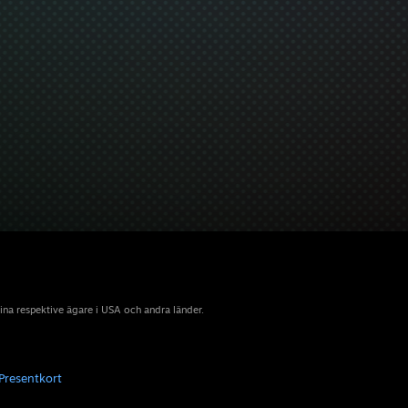
sina respektive ägare i USA och andra länder.
Presentkort