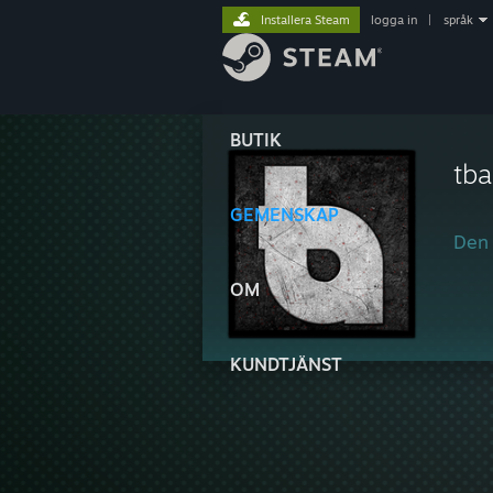
Installera Steam
logga in
|
språk
BUTIK
tba
GEMENSKAP
Den 
OM
KUNDTJÄNST