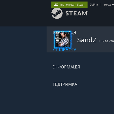
Інсталювати Steam
Увійти
|
мова
КРАМНИЦЯ
SandZ
»
Інвент
СПІЛЬНОТА
ІНФОРМАЦІЯ
ПІДТРИМКА