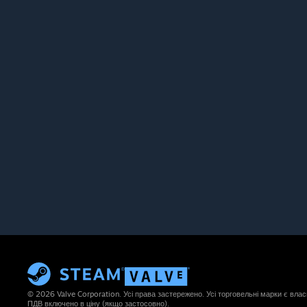
© 2026 Valve Corporation. Усі права застережено. Усі торговельні марки є влас
ПДВ включено в ціну (якщо застосовно).