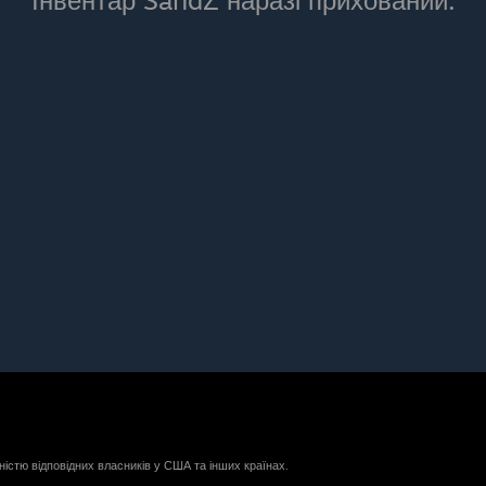
Інвентар SandZ наразі прихований.
ністю відповідних власників у США та інших країнах.