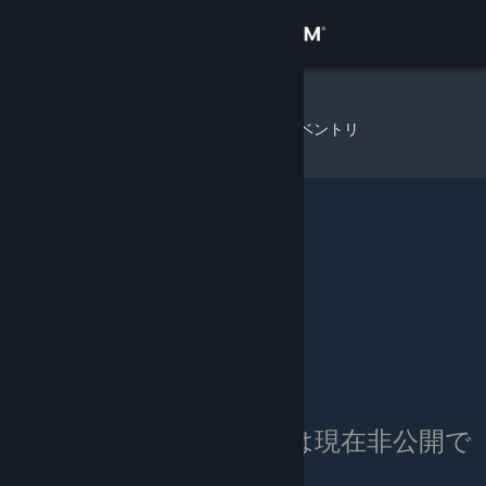
サインイン
ストア
SandZ
»
アイテムインベントリ
コミュニティ
詳細
サポート
言語を変更
Steamモバイルアプリを入手
デスクトップウェブサイトを表示
SandZ のインベントリは現在非公開で
す。