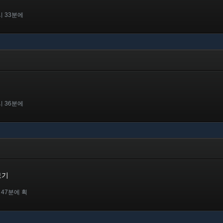
시 33분에
시 36분에
보기
 47분에 획