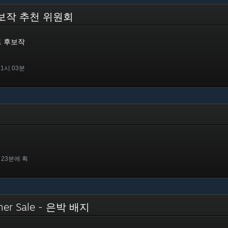
 후보작 추천 위원회
워드 후보작
11시 03분
 23분에 획
ummer Sale - 은박 배지