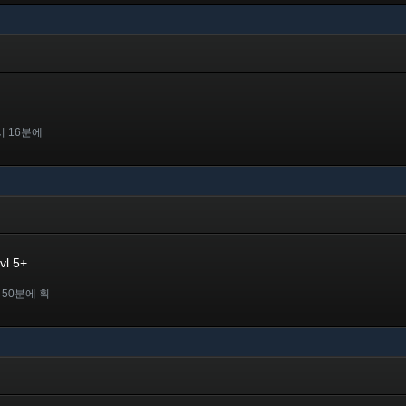
시 16분에
vl 5+
 50분에 획