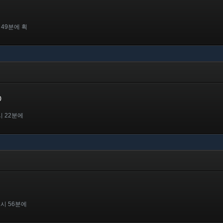
 49분에 획
0
시 22분에
2시 56분에