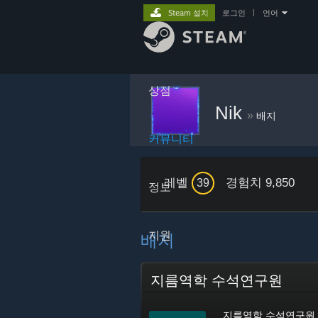
Steam 설치
로그인
|
언어
상점
Nik
»
배지
커뮤니티
레벨
경험치 9,850
39
정보
지원
배지
지름역학 수석연구원
지름역학 수석연구원