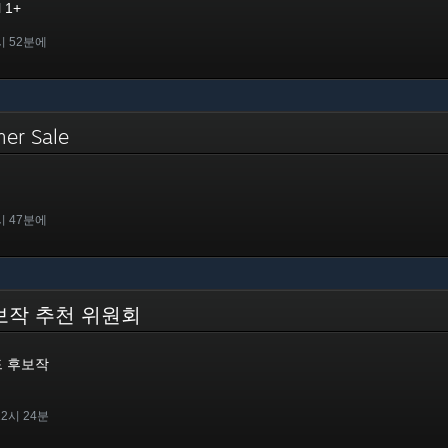
l 1+
시 52분에
mer Sale
시 47분에
 후보작 추천 위원회
워드 후보작
12시 24분