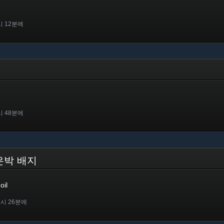
시 12분에
시 48분에
 - 은박 배지
oil
1시 26분에