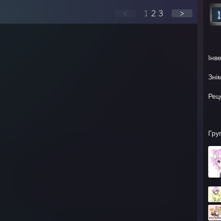
 AM - catgurl: i understand their ways
<
1
2
3
>
AM - catgurl: there lives
 AM - catgurl: i have so much\
 AM - catgurl: that i have became one
 AM - catgurl: nya
Інв
Зні
Рец
Гру