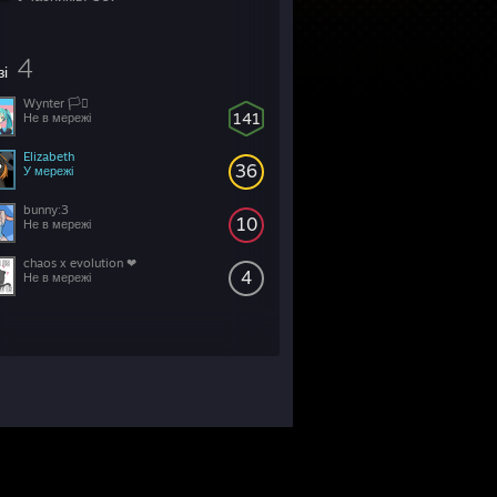
4
зі
Wynter 🏳️‍⚧
141
Не в мережі
Elizabeth
36
У мережі
bunny:3
10
Не в мережі
chaos x evolution ❤
4
Не в мережі