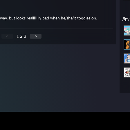
 way, but looks realllllllly bad when he/she/it toggles on.
Дру
<
1
2
3
>