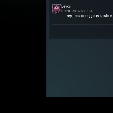
Levos
6 лип. 2016 о 19:51
-rep Tries to toggle in a subtle