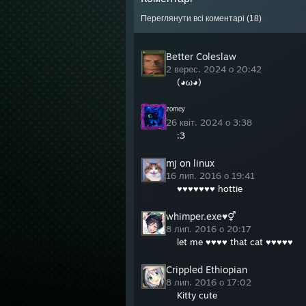
12:19
Переглянути всі коментарі (
18
)
12:19 
12:19
12:19
Better Coleslaw
12:19
2 верес. 2024 о 20:42
(◕ω◕)
ᶻᵒᵐᵉʸ
26 квіт. 2024 о 3:38
:3
mj on linux
16 лип. 2016 о 19:41
♥♥♥♥♥♥♥ hottie
whimper.exe♥⚥
8 лип. 2016 о 20:17
let me ♥♥♥♥ that cat ♥♥♥♥♥
Crippled Ethiopian
8 лип. 2016 о 17:02
Kitty cute