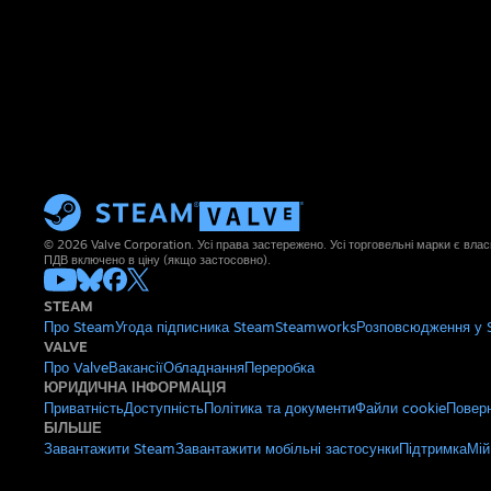
© 2026 Valve Corporation. Усі права застережено. Усі торговельні марки є влас
ПДВ включено в ціну (якщо застосовно).
STEAM
Про Steam
Угода підписника Steam
Steamworks
Розповсюдження у 
VALVE
Про Valve
Вакансії
Обладнання
Переробка
ЮРИДИЧНА ІНФОРМАЦІЯ
Приватність
Доступність
Політика та документи
Файли cookie
Поверн
БІЛЬШЕ
Завантажити Steam
Завантажити мобільні застосунки
Підтримка
Мій