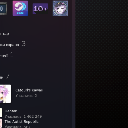
ентар
3
мки екрана
1
ензії
7
пи
Catgurl's Kawaii
Учасників: 2
Hentai!
Учасників: 1 462 249
The Autist Republic
Учасників: 567