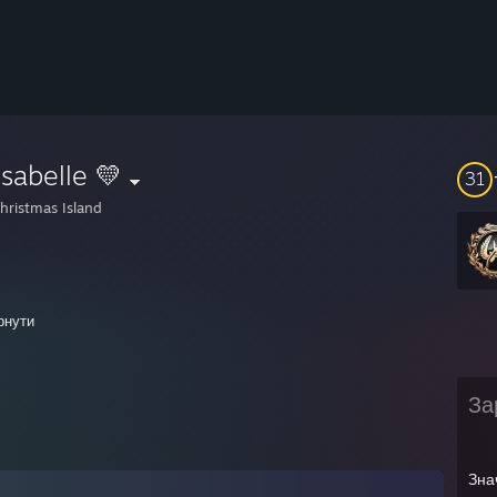
Isabelle 💛
31
hristmas Island
 stuff~
рнути
* Generic : campin in cave, such a ♥♥♥♥♥♥♥ weaboo
За
y, June 12, 2016
AM - catgurl: ill hav u kno
Зна
 AM - catgurl: ive done many air strikes on the weeb bases