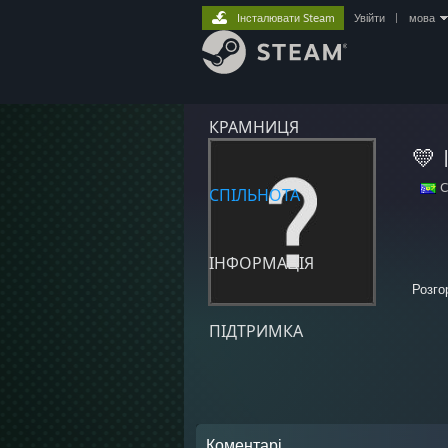
Інсталювати Steam
Увійти
|
мова
КРАМНИЦЯ
💛 
C
СПІЛЬНОТА
ІНФОРМАЦІЯ
~chat
Розго
ПІДТРИМКА
*DEAD
Sunda
12:18 
12:19
Коментарі