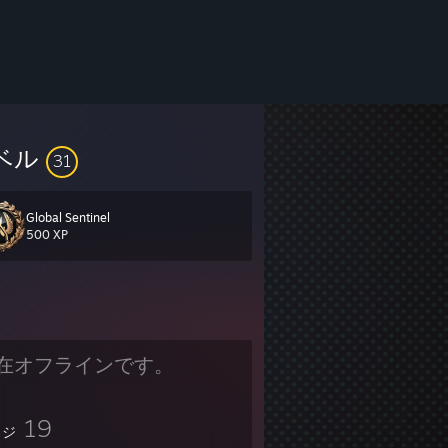
ベル
31
Global Sentinel
500 XP
在オフラインです。
19
ッジ