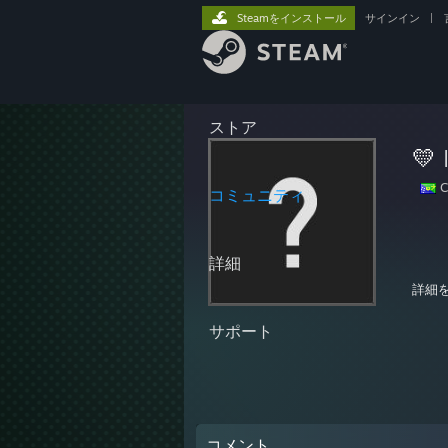
Steamをインストール
サインイン
|
ストア
💛 
C
コミュニティ
詳細
~chat
詳細
サポート
*DEAD
Sunda
12:18 
12:19
コメント