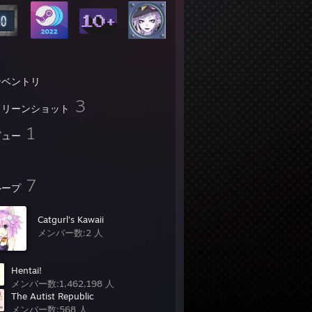
ンベントリ
3
クリーンショット
1
ビュー
7
ループ
Catgurl's Kawaii
メンバー数:2 人
Hentai!
メンバー数:1,462,198 人
The Autist Republic
メンバー数:568 人