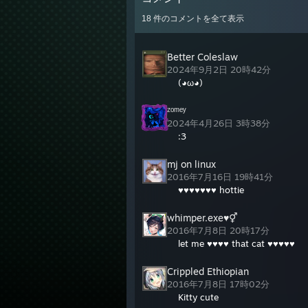
12:19
18
件のコメントを全て表示
12:19 
12:19
12:19
Better Coleslaw
12:19
2024年9月2日 20時42分
(◕ω◕)
ᶻᵒᵐᵉʸ
2024年4月26日 3時38分
:3
mj on linux
2016年7月16日 19時41分
♥♥♥♥♥♥♥ hottie
whimper.exe♥⚥
2016年7月8日 20時17分
let me ♥♥♥♥ that cat ♥♥♥♥♥
Crippled Ethiopian
2016年7月8日 17時02分
Kitty cute