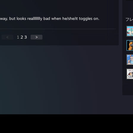
 way, but looks realllllllly bad when he/she/it toggles on.
フ
<
1
2
3
>