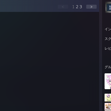
 AM - catgurl: i understand their ways
<
1
2
3
>
AM - catgurl: there lives
 AM - catgurl: i have so much\
 AM - catgurl: that i have became one
 AM - catgurl: nya
イ
ス
レ
グ