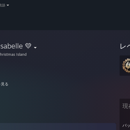
言語
Isabelle 💛
レ
hristmas Island
 stuff~
を見る
* Generic : campin in cave, such a ♥♥♥♥♥♥♥ weaboo
現
y, June 12, 2016
AM - catgurl: ill hav u kno
バ
 AM - catgurl: ive done many air strikes on the weeb bases