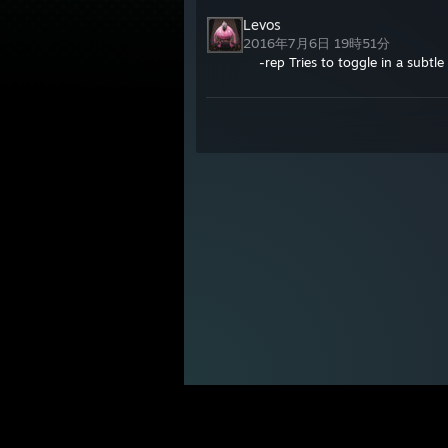
Levos
2016年7月6日 19時51分
-rep Tries to toggle in a subtle