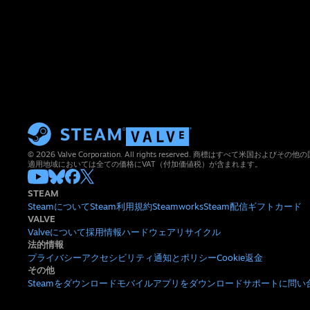
© 2026 Valve Corporation. All rights reserved. 商標はすべて米国お
適用地域においては全ての価格にVAT（付加価値税）が含まれます。
STEAM
Steamについて
Steam利用規約
Steamworks
Steam配信
ギフトカード
VALVE
Valveについて
採用情報
ハードウェア
リサイクル
法的情報
プライバシー
アクセシビリティ
通知とポリシー
Cookie
返金
その他
Steamをダウンロード
モバイルアプリをダウンロード
サポートに問い