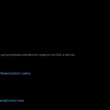
nt proprietatea deținătorilor respectivi din SUA și alte țări.
e Steam
Carduri cadou
tență
Contul meu