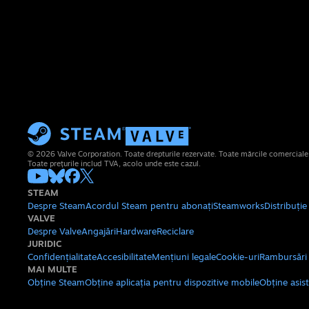
© 2026 Valve Corporation. Toate drepturile rezervate. Toate mărcile comerciale su
Toate prețurile includ TVA, acolo unde este cazul.
STEAM
Despre Steam
Acordul Steam pentru abonați
Steamworks
Distribuți
VALVE
Despre Valve
Angajări
Hardware
Reciclare
JURIDIC
Confidențialitate
Accesibilitate
Mențiuni legale
Cookie-uri
Rambursări
MAI MULTE
Obține Steam
Obține aplicația pentru dispozitive mobile
Obține asis