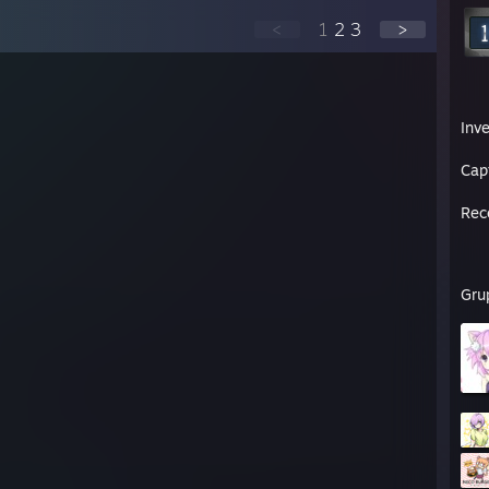
 AM - catgurl: i understand their ways
<
1
2
3
>
AM - catgurl: there lives
 AM - catgurl: i have so much\
 AM - catgurl: that i have became one
 AM - catgurl: nya
Inv
Cap
Rec
Gru