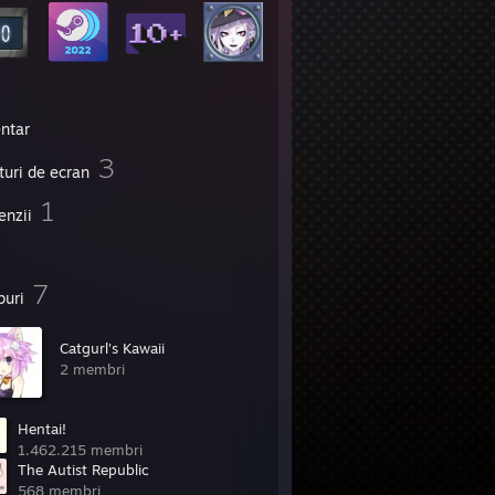
entar
3
turi de ecran
1
enzii
7
puri
Catgurl's Kawaii
2 membri
Hentai!
1.462.215 membri
The Autist Republic
568 membri