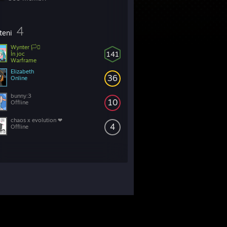
4
teni
Wynter 🏳️‍⚧
141
În joc
Warframe
Elizabeth
36
Online
bunny:3
10
Offline
chaos x evolution ❤
4
Offline