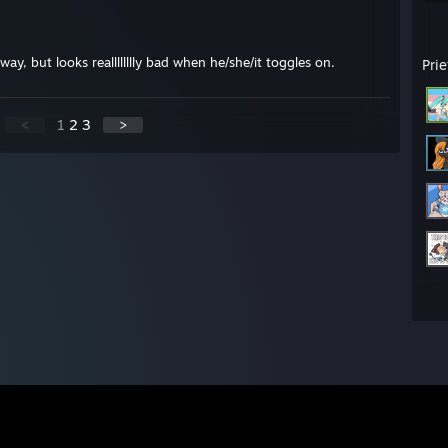
 way, but looks realllllllly bad when he/she/it toggles on.
Prie
<
1
2
3
>