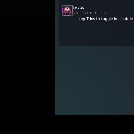
Levos
6 iul. 2016 la 19:51
-rep Tries to toggle in a subtle