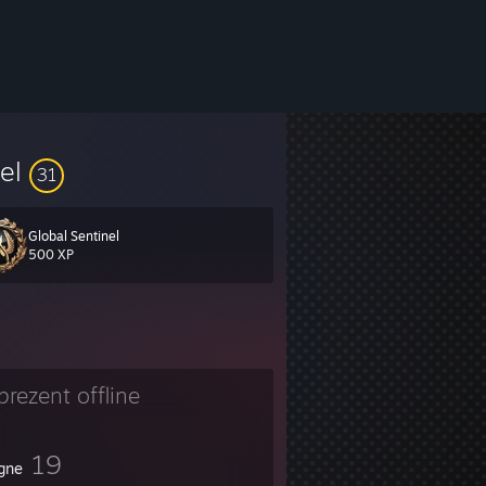
vel
31
Global Sentinel
500 XP
prezent offline
19
igne