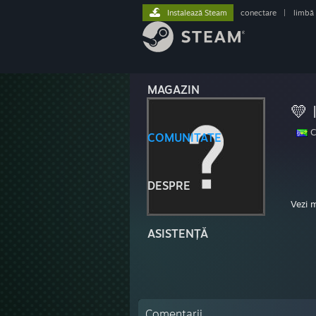
Instalează Steam
conectare
|
limbă
MAGAZIN
💛 
C
COMUNITATE
DESPRE
~chat
Vezi 
ASISTENȚĂ
*DEAD
Sunda
12:18 
12:19
Comentarii