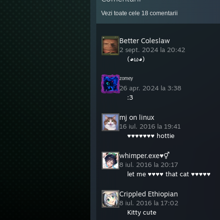
12:19
Vezi toate cele
18
comentarii
12:19 
12:19
12:19
Better Coleslaw
12:19
2 sept. 2024 la 20:42
(◕ω◕)
ᶻᵒᵐᵉʸ
26 apr. 2024 la 3:38
:3
mj on linux
16 iul. 2016 la 19:41
♥♥♥♥♥♥♥ hottie
whimper.exe♥⚥
8 iul. 2016 la 20:17
let me ♥♥♥♥ that cat ♥♥♥♥♥
Crippled Ethiopian
8 iul. 2016 la 17:02
Kitty cute