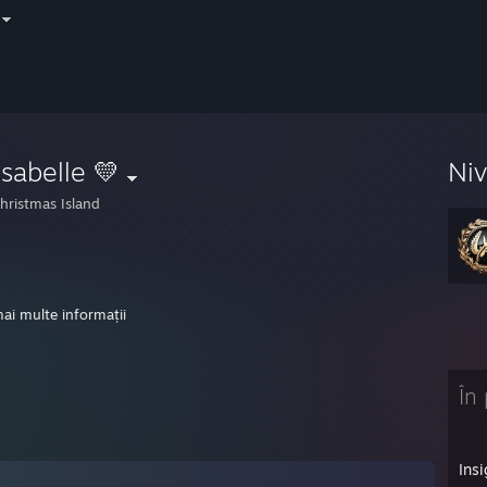
Isabelle 💛
Ni
hristmas Island
 stuff~
mai multe informații
* Generic : campin in cave, such a ♥♥♥♥♥♥♥ weaboo
În 
y, June 12, 2016
AM - catgurl: ill hav u kno
Ins
 AM - catgurl: ive done many air strikes on the weeb bases