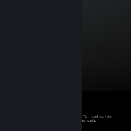
© 2026 Valve Corporation. Tüm hakları saklıdır. Tüm ticari markalar,
ABD ve diğer ülkelerde ilgili sahiplerinin mülkiyetindedir.
Geçerli yerlerde fiyatlara KDV dâhildir.