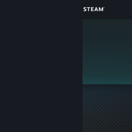
Giriş yap
Mağaza
Cai
Topluluk
Hakkında
Bu profil gizlidir.
Destek
Dili değiştir
Steam mobil uygulamasını yükle
Masaüstü internet sitesini görüntüle