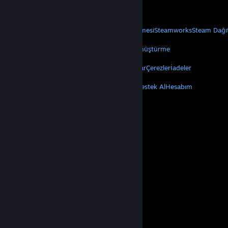
Mobil Uygulamaları Edin
STEAM
Steam Hakkında
Steam Abonelik Sözleşmesi
Steamworks
Steam Dağı
VALVE
Valve Hakkında
Kariyer
Donanım
Geri Dönüştürme
YASAL
Gizlilik
Erişilebilirlik
Bildirimler ve Politikalar
Çerezler
İadeler
DAHA FAZLA
Steam'i Yükle
Mobil Uygulamaları Edin
Destek Al
Hesabım
© Valve Corporation. Tüm hakları saklıdır. Tüm ticari
markalar, ABD ve diğer ülkelerde ilgili sahiplerinin
mülkiyetindedir.
Gizlilik Politikası
|
Yasal Bilgi
|