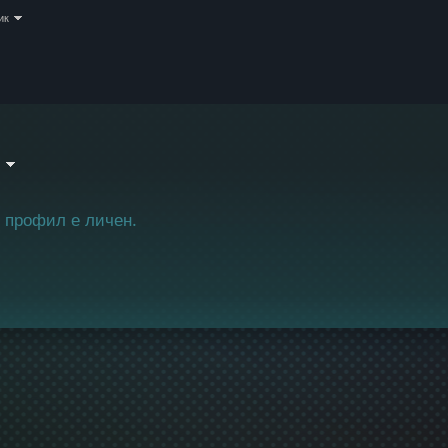
ик
 профил е личен.