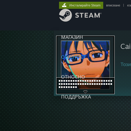
Инсталирайте Steam
вписване
|
ез
МАГАЗИН
Cai
ОБЩНОСТ
Този
ОТНОСНО
ПОДДРЪЖКА