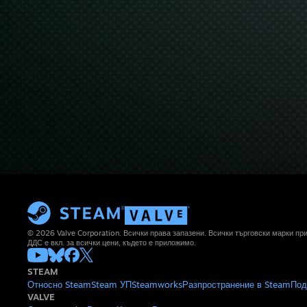
© 2026 Valve Corporation. Всички права запазени. Всички търговски марки п
ДДС е вкл. за всички цени, където е приложимо.
STEAM
Относно Steam
Steam УП
Steamworks
Разпространение в Steam
Под
VALVE