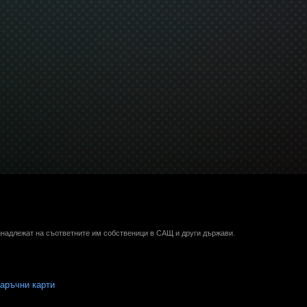
ринадлежат на съответните им собственици в САЩ и други държави.
аръчни карти