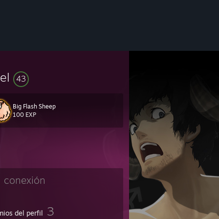
vel
43
Big Flash Sheep
100 EXP
n conexión
3
ios del perfil