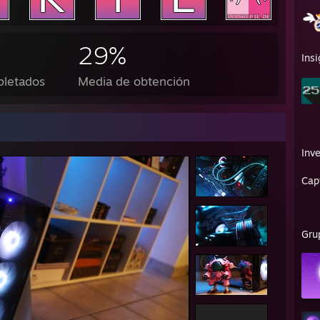
29%
Insi
pletados
Media de obtención
Inve
Cap
Gru