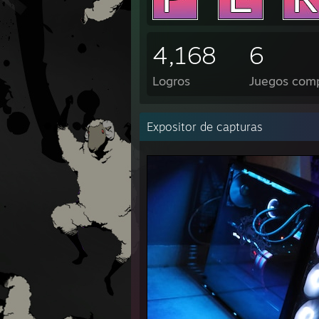
4,168
6
Logros
Juegos com
Expositor de capturas