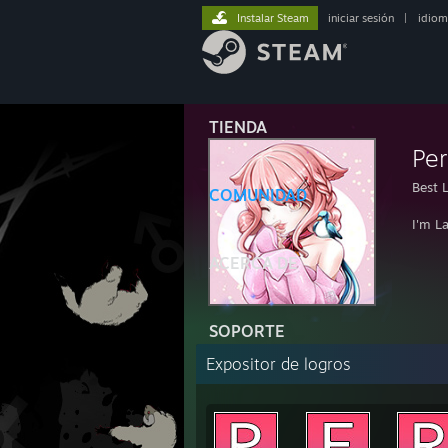
Instalar Steam
iniciar sesión
|
idiom
TIENDA
Per
Best 
COMUNIDAD
I'm L
ACERCA DE
SOPORTE
Expositor de logros