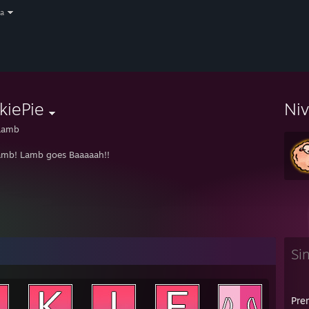
a
kiePie
Ni
Lamb
amb! Lamb goes Baaaaah!!
Si
Prem