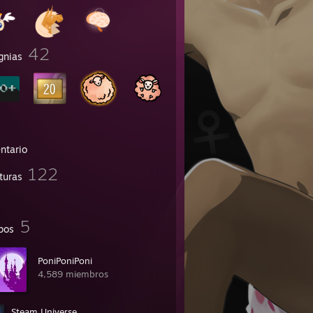
42
gnias
ntario
122
turas
5
pos
PoniPoniPoni
4,589 miembros
Steam Universe