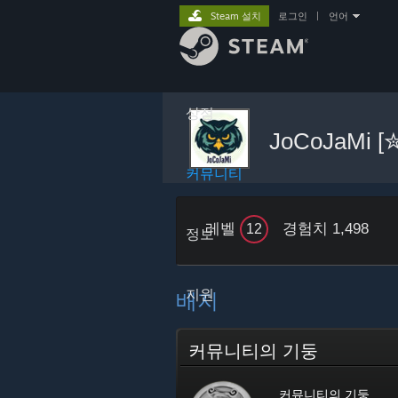
Steam 설치
로그인
|
언어
상점
JoCoJaMi 
커뮤니티
레벨
경험치 1,498
12
정보
지원
배지
커뮤니티의 기둥
커뮤니티의 기둥