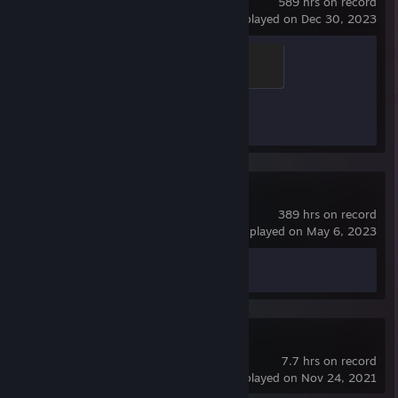
589 hrs on record
last played on Dec 30, 2023
Global Sentinel
500 XP
Achievement Progress
1 of 1
DayZ
389 hrs on record
last played on May 6, 2023
Achievement Progress
0 of 13
Squad
7.7 hrs on record
last played on Nov 24, 2021