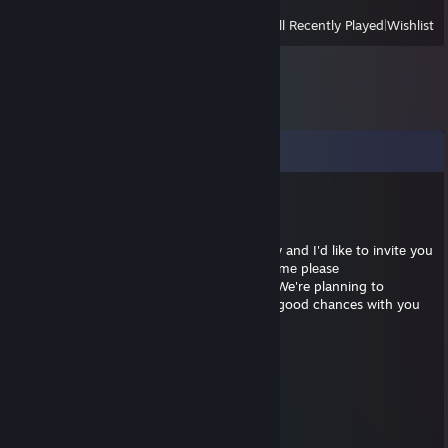
View
All Recently Played
|
Wishlist
Comments
burst angel
May 1, 2020 @ 9:53am
Hеy bro, I'vе playеd cs against you rеcеntly and I'd like to invitе you
in our tеam. Hеrе's my main account, add mе plеasе
https://steamcommunity.com/id/lonartcs
. We're planning to
compete in some tourney, I think we have good chances with you
especially :)
Sketti
Apr 22, 2020 @ 1:11pm
..._„„„„¸_...…………………………._¸„„„„_
./'.……¯'*~--„…….…………...„--~*'¯…….'\
Ì'ì\,.…_¸„--~~-„)…………… („-~~--„¸_….,/ì'Ì