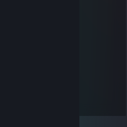
….../ . . . . . . . . . . . . . *-„„„„-*'
….'/ . . . . . . . . . . . . . . '|
…/ . . . . . . . ./ . . . . . . .|
../ . . . . . . . .'/ . . . . . . .'|
./ . . . . . . . . / . . . . . . .'|
'/ . . . . . . . . . . . . . . . .'|
'| . . . . . \ . . . . . . . . . .|
'| . . . . . . \„_^- „ . . . . .'|
'| . . . . . . . . .'\ .\ ./ '/ . |
| .\ . . . . . . . . . \ .'' / . '|
| . . . . . . . . . . / .'/ . . .|
| . . . . . . .| . . / ./ ./ . .|
Timothy=]
Oct 4, 2019 @ 3:06pm
Congratulations to you!
Joshua
Jan 22, 2017 @ 5:10pm
What a poptart