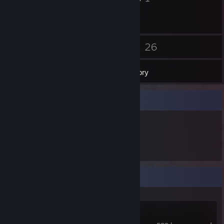
22
26
Friends
Games
Inventory
Item Showcase
281
Items Owned
Recent Activity
Counter-Strike 2