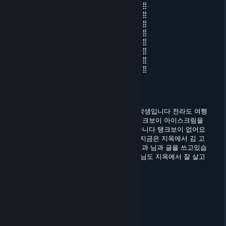
⣿⣿⣿⣿⣿⣿⣿⣿⣶⣶⡿⠙⠇⢸⠀⢸⣿⣿⣿⡄⢼⣿⣿⣿⣿⣿
⣿⣿⣿⣿⣿⣿⣿⣿⣿⠏⢀⣆⣀⡌⠀⣾⣿⣿⣿⠇⣾⣿⣿⣿⣿⣿
⣿⣿⣿⣿⣿⣿⣿⣿⡗⢲⡾⠋⠀⠁⢲⣿⣿⣿⣿⣶⣿⣿⣿⣿⣿⣿
⣿⣿⣿⣿⣿⣿⣿⣿⡴⠋⠀⣀⣤⣾⣿⣿⣿⣿⣿⣿⣿⣿⣿⣿⣿⣿
⣿⣿⣿⣿⣿⣿⣿⡇⢷⣄⠈⣻⣿⣿⣿⣿⣿⣿⣿⣿⣿⣿⣿⣿⣿⣿
⣿⣿⣿⣿⣿⣿⣿⣇⣸⢁⣼⣿⣿⣿⣿⣿⣿⣿⣿⣿⣿⣿⣿⣿⣿⣿
⣿⣿⣿⣿⣿⣿⣿⣿⡟⢿⣿⣿⣿⣿⣿⣿⣿⣿⣿⣿⣿⣿⣿⣿⣿⣿
⣿⣿⣿⣿⣿⣿⣿⣯⣤⣾⣿⣿⣿⣿⣿⣿⣿⣿⣿⣿⣿⣿⣿⣿⣿⣿
사울에게 전화하세요
May 20 @ 5:40am
저는 탱크보이 아이스크림을 좋아하는 한 학생입니다 전라도 여행
중 아이스크림이 먹고싶어 동네슈퍼에서 탱크보이 아이스크림을
찾는중 탱크보이가 없어서 주인에게 물었습니다 탱크보이 없어요
라고 말하는 순간 주인이 저를 청웅시켯고 지금은 지옥에서 김 고
대중 대 전통령 님과 노 고무현 통 대전령님과 님과 글을 쓰고있습
니다. 노고무현대통령밈도 김고대중대통령님도 지옥에서 잘 살고
계십니다 안부 전해드릴게요
Seohyun(서현)
Feb 15 @ 9:27am
새해복 많이받앙~ 맛난거 많이먹구