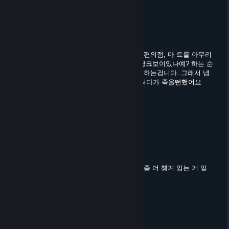
☆
사울에게 전화하세요
Dec 7, 2025 @ 11:30pm
저 전라도 사는데.. 탱크보이가 먹고싶어서 편의점, 마 트를 아무리
가 봐도 없어요..그래서 동네 슈퍼에 가서 땅크보이있나예? 하는 순
간 서랍을 열더니 칼빈 소총을 꺼내 난사를 하는겁니다..그래서 냅
다 튀었죠 탱크보이 아이스크림 하나 먹으려다가 죽을뻔했어요
사울에게 전화하세요
Dec 7, 2025 @ 11:13pm
우흥
김주애
Dec 7, 2025 @ 2:58am
남쪽에 있는 친구들, 날이 추워졌으니까 옷 좀 더 챙겨 입는 거 잊
지 마세요
김주애
Dec 7, 2025 @ 2:54am
☆