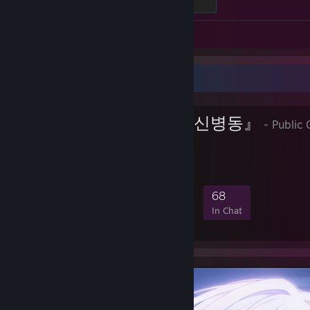
500 XP
Screenshot 1
Review 1
Favorite Group
『평화로운 정신병동』
- Public 
『천상낙원』
204
9
54
68
Members
In-Game
Online
In Chat