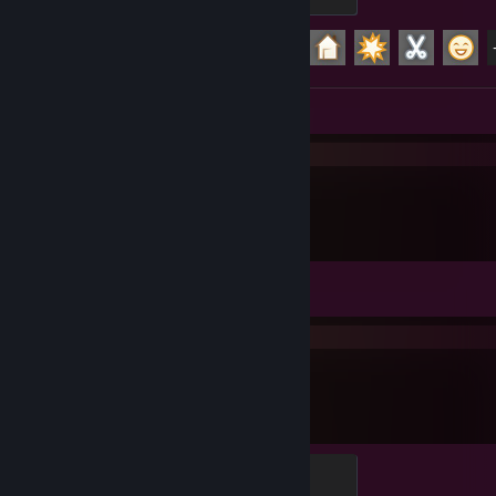
500 XP
Achievement Progress
24 of 29
Review 1
Big Walk
Achievement Progress
0 of 12
s&box
Level 5
500 XP