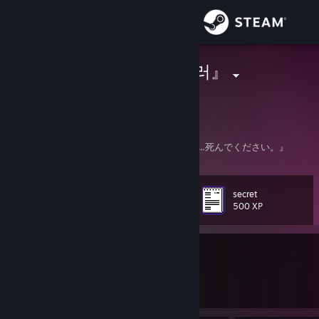
Sign in
Store
『무과금현질러』
『サイバーゴースト』
Community
About
『私のそばにいてください。そうでなければ…...死んでください。』
Support
secret
Level
136
500 XP
Change language
Currently In-Game
Get the Steam Mobile App
Garry's Mod
View desktop website
Join Game