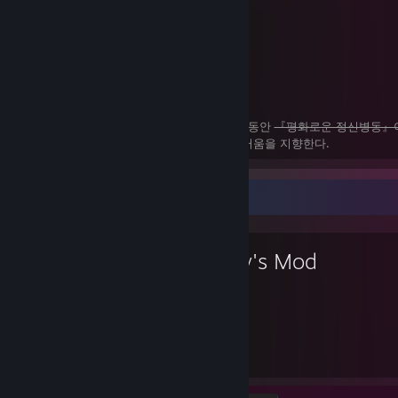
서식지 - 니맘속
좋아하는 것 - 너.
싫어하는 것 - 이별, 그리고 공산주의.
낙원의 망령으로서 게리모드에서 수만 시간 동안
『평화로운 정신병동』
폭발을 사랑하며 친목을 선호하고 성(性)스러움을 지향한다.
Favorite Game
Garry's Mod
38,771
24
Hours played
Achievements