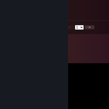
⣿⣿⣿⣿⣿⣿⣿⣇⣸⢁⣼⣿⣿⣿⣿⣿⣿⣿⣿⣿⣿⣿⣿⣿⣿⣿
⣿⣿⣿⣿⣿⣿⣿⣿⡟⢿⣿⣿⣿⣿⣿⣿⣿⣿⣿⣿⣿⣿⣿⣿⣿⣿
⣿⣿⣿⣿⣿⣿⣿⣯⣤⣾⣿⣿⣿⣿⣿⣿⣿⣿⣿⣿⣿⣿⣿⣿⣿⣿
<
>