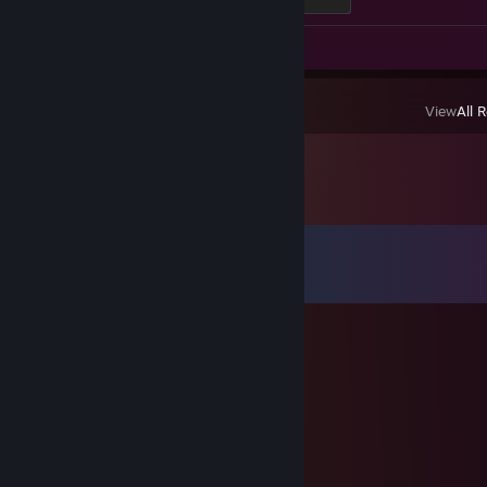
Screenshot 1
Review 1
View
All 
Comments
View all
156
comments
egoism98
Jul 4 @ 2:17am
안녕
タルタルソース
Jun 8 @ 3:14am
⣿⣿⣿⣿⣿⣿⣿⣿⣿⣿⣿⣿⣿⣿⣿⣿⣿⣿⣿⣿⣿⡏⠉⣻