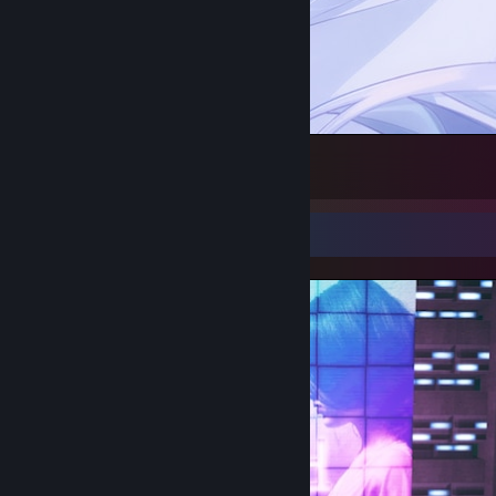
✞ いますぐ昇天 ✞
9
Screenshot Showcase