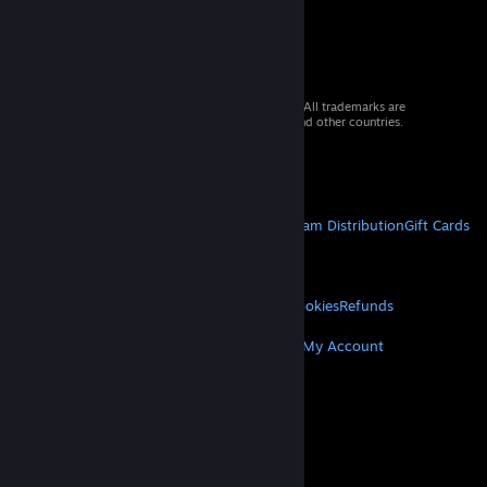
© 2026 Valve Corporation. All rights reserved. All trademarks are
property of their respective owners in the US and other countries.
VAT included in all prices where applicable.
Get Mobile Apps
STEAM
About Steam
Steam SSA
Steamworks
Steam Distribution
Gift Cards
VALVE
About Valve
Jobs
Hardware
Recycling
LEGAL
Privacy
Accessibility
Notices & Policies
Cookies
Refunds
MORE
Get Steam
Get Mobile Apps
Get Support
My Account