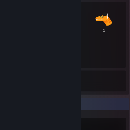
1
1
1
1
4
1
Awards Received
Awards Given
Recent Activity
Gomoku Let’s Go