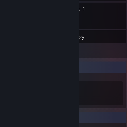
3
1
Groups
Friends
39
Games
Inventory
2
Reviews
Items Up For Trade
89
483
Items Owned
Market Transactions
Awards Showcase