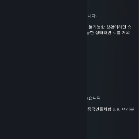
『무과금현질러』
Nov 11, 2025 @ 5:11pm
낙원 이용자 실황을 알아보기 위한 설문조사입니다.
현재 본인이 캄보디아에 납치되어 서버 접속이 불가능한 상황이라면 ☆
을, 계정주가 본인이 맞으며 온라인 활동이 가능한 상태라면 ♡를 저의
프로필 댓글란에 남겨 주세요
『무과금현질러』
Oct 3, 2025 @ 3:12pm
＜￣｀ヽ、 부엉 ／￣＞
ゝ、 ＼ ／⌒ヽ,ノ /´
ゝ、 `（ ´･ω･)／
> ,ノ
∠_,,,/´””
스팀의 가을 세일과 함께 추석 연휴가 시작되었습니다.
재매이햄의 축복 아래 무비자로 입국한 2천의 중국인들처럼 신민 여러분
모두 풍성한 추석 명절 되시길 바랍니다.
낙원을 다시 영광의 순간으로!