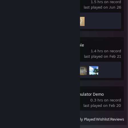
1.5 hrs on record
last played on Jun 26
Achievement Progress
2 of 9
The Stanley Parable
1.4 hrs on record
last played on Feb 21
Achievement Progress
3 of 10
Laundry Store Simulator Demo
0.3 hrs on record
last played on Feb 20
View
All Recently Played
|
Wishlist
|
Reviews