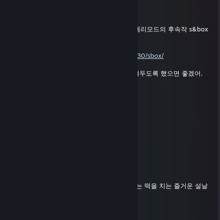
『무과금현질러』
Apr 28 @ 6:03am
친애하는 제군들, 드디어 기다리고 기다리던 게리모드의 후속작 s&box
가 스팀에 정식 출시되었다.
https://store.steampowered.com/app/590830/sbox/
21,500원에 판매하고 있으니 아주빠르게 쟁여두도록 했으면 좋겠어.
언젠가 있을 신세계에서의 정모를 위하여
『무과금현질러』
Feb 14 @ 9:33pm
⡤⠒⢤⡀⠀⠀⠀⠀⠀⠀⠀⠀⠀⠀⠀⠀⠀⠀⢀⡤⠒⢤
⢣⡀⠀⠉⠲⢤⣀⡀⠀⠀⠀⠀⠀⠀⢀⣀⡤⠖⠉⠀⢀⡜
⢸⡉⠒⠄⠀⠀⠀⢉⡙⢢⠀⠀⡔⢋⡉⠀⠀⠀⠠⠒⢉⡇
⠀⠉⢖⠒⠀⠀⠀⣇⠀⣸⠀⠀⣇⠀⣸⠀⠀⠀⠒⡲⠉⠀
⠀⠀⠀⠉⠙⠫⠤⠚⠉⠀⠀⠀⠀⠉⠓⠤⠝⠋⠉
새해 복 많이 받으시고 낮에는 떡국 먹고 밤에는 떡을 치는 즐거운 설날
되세요
그대의 한 해에 낙원의 축복이 깃들길......