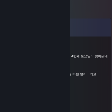
Comments
View all
10
comments
『무과금현질러』
May 22 @ 10:41pm
평화로운 제군들이여, 어느덧 가정의 달 5월의 4번째 토요일이 찾아왔네
요.
요즘 날씨가 많이 더워졌어요ㅜㅠ
하지만 오늘은 날이 날이니만큼
우리 모두 지금까지 스스로의 마음에 진 신세들 따윈 털어버리고
기분좋은 하루를 보냅시다☆
＜￣｀ヽ、 부엉 ／￣＞
ゝ、 ＼ ／⌒ヽ,ノ /´
ゝ、 `（ ´･ω･)／
> ,ノ
∠_,,,/´””