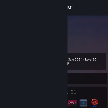
Sign in
Store
BIN
Community
About
Summer Sale 2024 - Level 10
Level
Support
31
2,000 XP
Change language
Currently Offline
Get the Steam Mobile App
4
21
Profile Awards
Badges
View desktop website