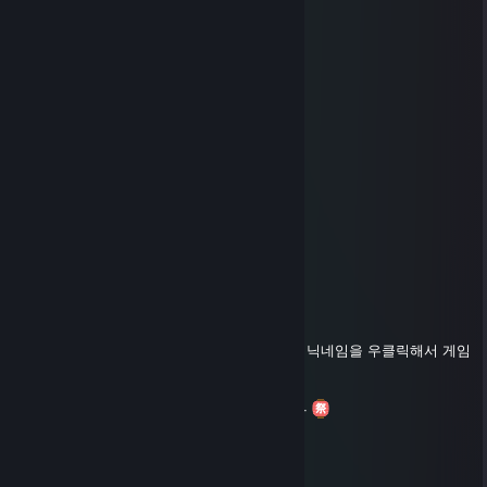
『무과금현질러』
Dec 24, 2025 @ 9:13am
메리 크리스마스 ☆
당신에게 크리스마스란 어떤 날인가요?
예수의 탄신일?
떡 치는 날?
다 틀렸습니다.
정답은 『공휴일』 입니다.
중요한 건 쉰다는 거죠.
그러니 온라인이라면 적어도 오늘만큼은 저의 닉네임을 우클릭해서 게임
참여를 눌러 주세요.
그대의 무한한 행복과 서버 접속을 기원합니다
당신의 앞날에 수용소의 축복이 깃들길