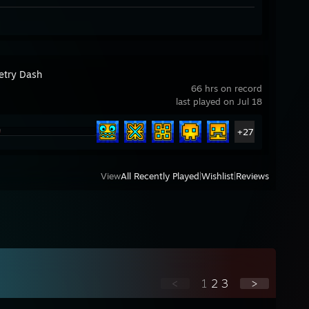
try Dash
66 hrs on record
last played on Jul 18
+27
View
All Recently Played
|
Wishlist
|
Reviews
<
1
2
3
>