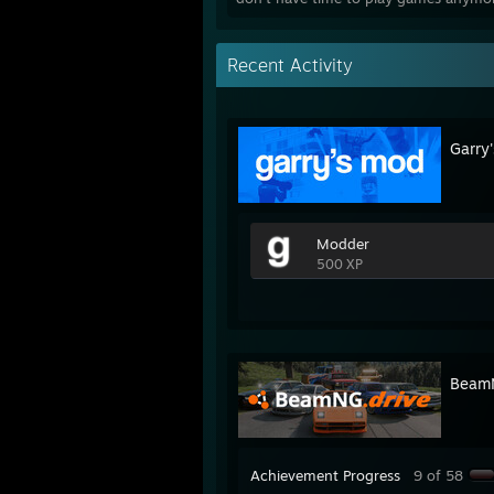
Recent Activity
Garry
Modder
500 XP
BeamN
Achievement Progress
9 of 58