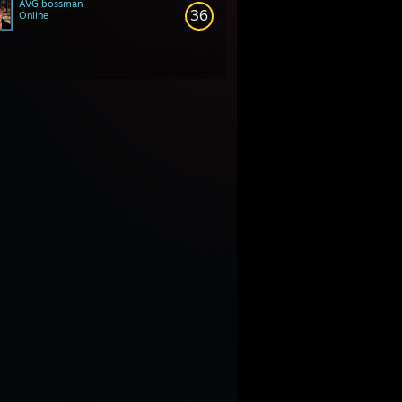
AVG bossman
36
Online