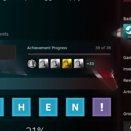
1008
Bad
ents
Achievement Progress
38 of 38
Ga
+33
Inv
Rev
Art
Gro
21%