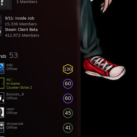
1 Members
9/11: Inside Job
15,336 Members
Steam Client Beta
412,972 Members
53
ends
oski
130
Offline
mj♡
60
In-Game
Counter-Strike 2
Bobside_B
60
Offline
razor
45
Offline
skrzypczuk
41
Offline