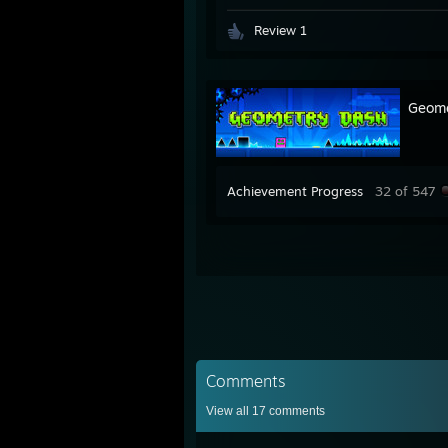
Review 1
Geome
Achievement Progress
32 of 547
Comments
View all
17
comments