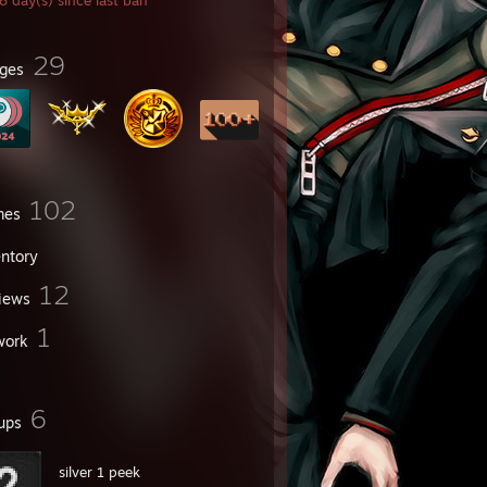
 day(s) since last ban
29
ges
102
mes
entory
12
iews
1
work
6
ups
silver 1 peek