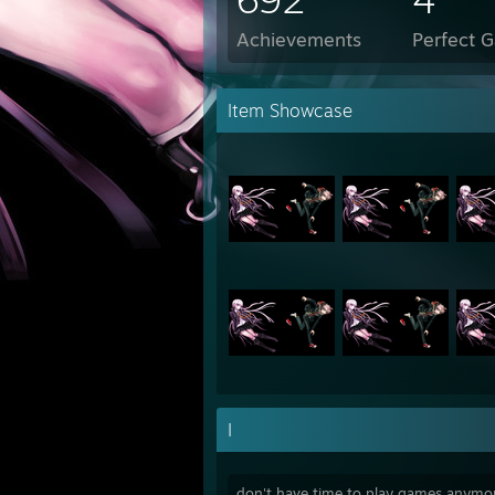
Achievements
Perfect 
Item Showcase
I
don't have time to play games anymore