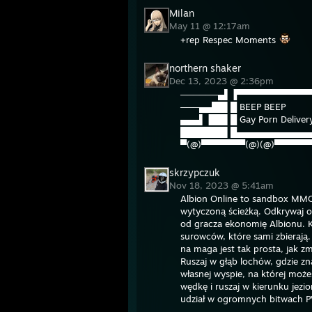
Milan
May 11 @ 12:17am
+rep Respec Moments
northern shaker
Dec 13, 2023 @ 2:36pm
──────▄▌▐▀▀▀▀▀▀▀▀▀▀▀▀
───▄▄██▌█ BEEP BEEP
▄▄▄▌▐██▌█ Gay Porn Deliver
███████▌█▄▄▄▄▄▄▄▄▄▄▄▄
▀(@)▀▀▀▀▀▀▀(@)(@)▀▀▀▀▀▀
skrzypczuk
Nov 18, 2023 @ 5:41am
Albion Online to sandbox MMOR
wytyczoną ścieżką. Odkrywaj o
od gracza ekonomię Albionu. K
surowców, które sami zbierają.
na maga jest tak prosta, jak z
Ruszaj w głąb lochów, gdzie zn
własnej wyspie, na której może
wędkę i ruszaj w kierunku jezior
udział w ogromnych bitwach PVP