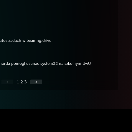
 autostradach w beamng.drive
a morda pomogl usunac system32 na szkolnym UwU
<
1
2
3
>