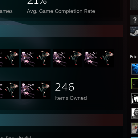
Games
Avg. Game Completion Rate
Fri
246
Items Owned
. Sorry, derelict.