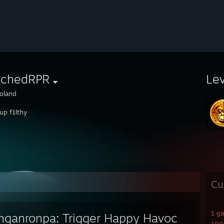
tchedRPR
Le
oland
up f1lthy
Cu
1 g
nganronpa: Trigger Happy Havoc