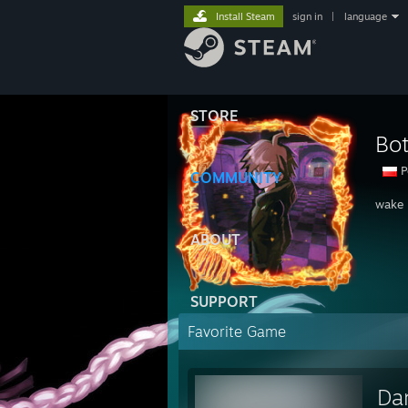
Install Steam
sign in
|
language
STORE
Bo
P
COMMUNITY
wake 
ABOUT
SUPPORT
Favorite Game
Da