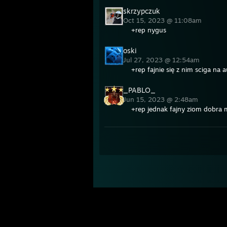
skrzypczuk
Oct 15, 2023 @ 11:08am
+rep nygus
oski
Jul 27, 2023 @ 12:54am
+rep fajnie się z nim sciga na
_PABLO_
Jun 15, 2023 @ 2:48am
+rep jednak fajny ziom dobr