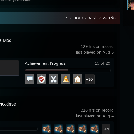
3.2 hours past 2 weeks
's Mod
129 hrs on record
last played on Aug 5
Achievement Progress
15 of 29
+10
G.drive
318 hrs on record
last played on Aug 4
+4