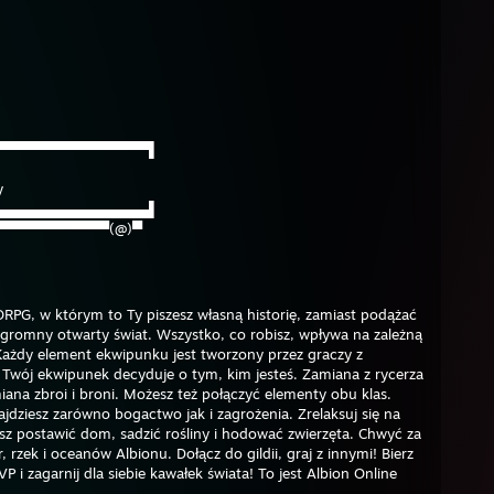
▀▀▀▀▀▀▀▀▀​▀▀▀▀▀▀▌
y
▄▄▄▄▄▄▄▄▄​▄▄▄▄▄▄▌
▀▀▀▀▀▀▀​▀▀▀▀(@)▀
PG, w którym to Ty piszesz własną historię, zamiast podążać
gromny otwarty świat. Wszystko, co robisz, wpływa na zależną
ażdy element ekwipunku jest tworzony przez graczy z
 Twój ekwipunek decyduje o tym, kim jesteś. Zamiana z rycerza
miana zbroi i broni. Możesz też połączyć elementy obu klas.
ajdziesz zarówno bogactwo jak i zagrożenia. Zrelaksuj się na
sz postawić dom, sadzić rośliny i hodować zwierzęta. Chwyć za
, rzek i oceanów Albionu. Dołącz do gildii, graj z innymi! Bierz
 i zagarnij dla siebie kawałek świata! To jest Albion Online