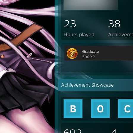
23
38
Hours played
Achievem
Graduate
500 XP
Achievement Showcase
692
4