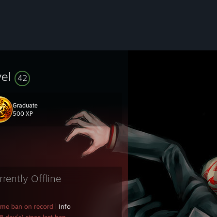
vel
42
Graduate
500 XP
rrently Offline
ame ban on record
|
Info