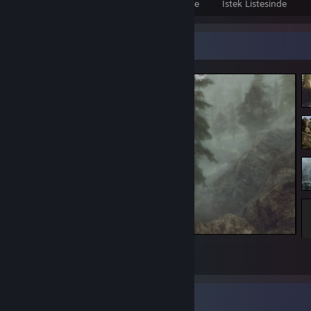
Oyun Sahibi
DLC Sahibi
İnceleme
İstek Listesinde
Ekran Görüntüsü Vitrini
The Elder Scrolls V: Skyrim
1
Nadir Başarımlar Vitrini