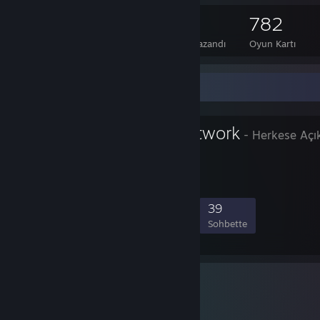
156
1
782
Toplam Rozet Kazandı
Parlak Rozet Kazandı
Oyun Kartı
Favori Grup
VULTURIS Network
- Herkese Açı
Welcome!
11.577
82
993
39
Üye
Oyunda
Çevrimiçi
Sohbette