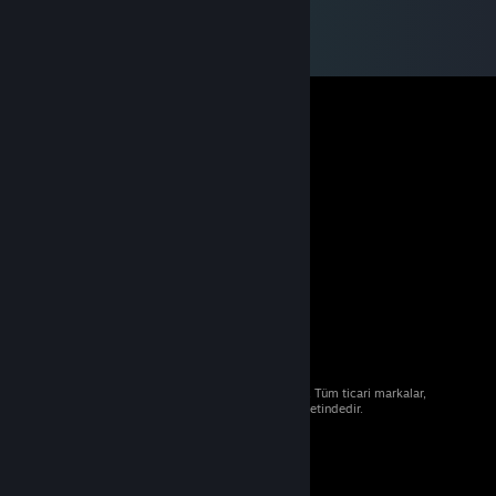
© 2026 Valve Corporation. Tüm hakları saklıdır. Tüm ticari markalar,
ABD ve diğer ülkelerde ilgili sahiplerinin mülkiyetindedir.
Geçerli yerlerde fiyatlara KDV dâhildir.
Mobil Uygulamaları Edin
STEAM