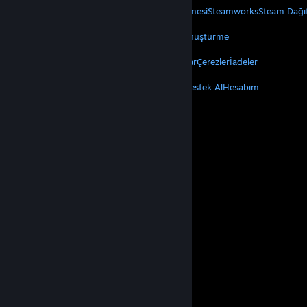
Steam Hakkında
Steam Abonelik Sözleşmesi
Steamworks
Steam Dağı
VALVE
Valve Hakkında
Kariyer
Donanım
Geri Dönüştürme
YASAL
Gizlilik
Erişilebilirlik
Bildirimler ve Politikalar
Çerezler
İadeler
DAHA FAZLA
Steam'i Yükle
Mobil Uygulamaları Edin
Destek Al
Hesabım