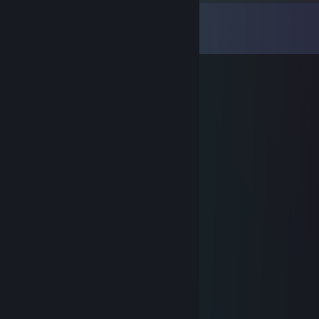
Yorumlar
Tüm yorumları görüntüle (
34
yorum)
Mochi
4 Eki 2025 @ 17:51
added
76561199002552958
18 Eyl 2025 @ 12:32
heyy added
🌖Akuma🌑
10 Eyl 2025 @ 11:23
cool buddy
🔥 Mnege ✨
3 Eyl 2025 @ 12:14
+rep he knows how 2 rush B ￣ヘ￣
76561199545483508