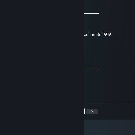
22 Ağu 2024 @ 5:45
═══════════ 👑👑👑👑👑👑👑═════════════
🔥🔥🔥 This dude is fire 🔥🔥🔥
❗️💯 Let’s be friends for future games 💯❗️
💎💎 Have a wonderful experience during each match💎💎
⚜️⚜️ Stay safe & take care⚜️⚜️
✅✅✅➕REP➕✅✅✅
🤤🤤🤤The profile is awesome🤤🤤🤤
════════════ 👑👑👑👑👑👑═════════════
Boneshock
27 Nis 2024 @ 15:38
UwU (˶˃ᆺ˂˶)
<
>