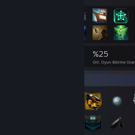
5.575
3
%25
Başarımlar
%100 Başarımlı Oyunlar
Ort. Oyun Bitirme Oran
Rozet Koleksiyoncusu