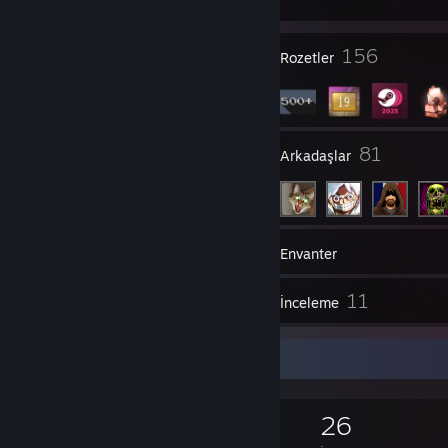
Oyuna Katıl
1
156
Profil Ödülleri
Rozetler
6
81
Gruplar
Arkadaşlar
618
Oyunlar
Envanter
171
11
Ekran Görüntüleri
İnceleme
Oyun Koleksiyoncusu
618
1.623
11
26