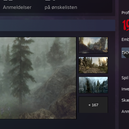
Anmeldelser
på ønskelisten
Prof
Emb
Spil
Inv
Skæ
+ 167
Anm