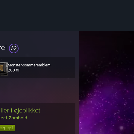
vel
62
Monster-sommeremblem
ting as you run through my corridors.
200 XP
ller i øjeblikket
ject Zomboid
ag i spil