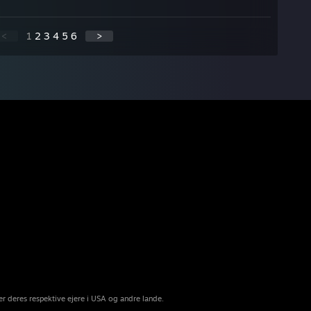
<
1
2
3
4
5
6
>
r deres respektive ejere i USA og andre lande.