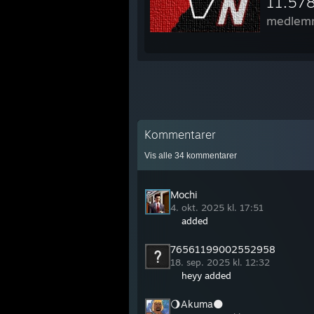
11.57
medlem
Kommentarer
Vis alle
34
kommentarer
Mochi
4. okt. 2025 kl. 17:51
added
76561199002552958
18. sep. 2025 kl. 12:32
heyy added
🌖Akuma🌑