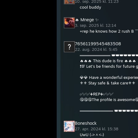
10. sep. 2025 kl. 11:23
cool buddy
🔥 Mnege ✨
3. sep. 2025 kl. 12:14
+rep he knows how 2 rush B
76561199545483508
22. aug. 2024 kl. 5:45
═══════════ 👑👑👑👑👑
🔥🔥🔥 This dude is fire 🔥🔥🔥
❗️💯 Let’s be friends for future 
💎💎 Have a wonderful experi
⚜️⚜️ Stay safe & take care⚜️⚜️
✅✅✅➕REP➕✅✅✅
🤤🤤🤤The profile is awesome
════════════ 👑👑👑👑👑
Boneshock
27. apr. 2024 kl. 15:38
UwU (˶˃ᆺ˂˶)