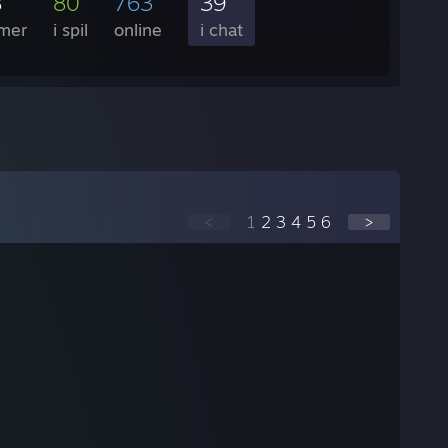
8
80
763
39
mer
i spil
online
i chat
<
1
2
3
4
5
6
>