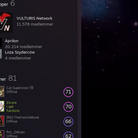
6
pper
VULTURIS Network
11.578 medlemmer
Aprilon
20.214 medlemmer
Loża Szyderców
4 medlemmer
81
ner
Cat Supervisor 😼
71
Offline
Zicore
70
i spil
Factorio
[RG] TheFrenchMonk
66
Offline
Pvt_OBrien
62
Offline