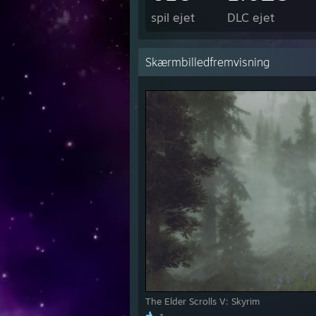
spil ejet
DLC ejet
Skærmbilledfremvisning
The Elder Scrolls V: Skyrim