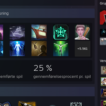
Gru
sning
+5.561
Ven
25 %
mførte spil
gennemførelsesprocent pr. spil (gns.)