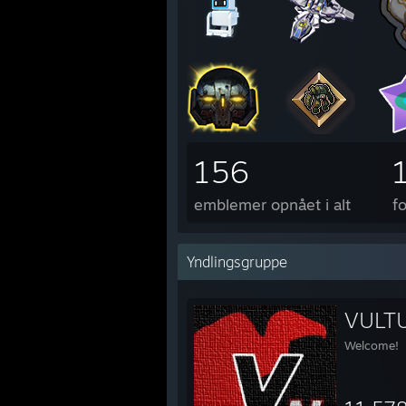
156
emblemer opnået i alt
f
Yndlingsgruppe
VULTU
Welcome!