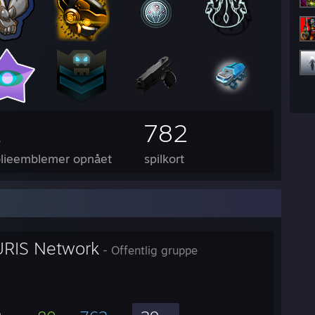
1
782
olieemblemer opnået
spilkort
RIS Network
- Offentlig gruppe