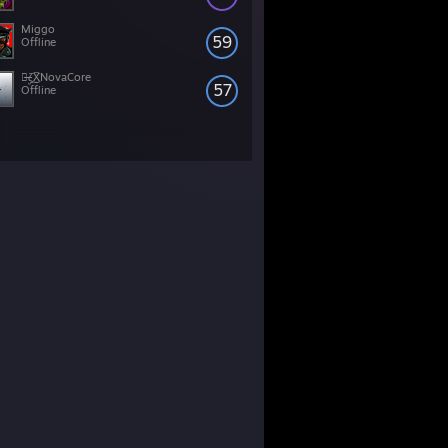
Miggo
59
Offline
๖̶̶̶ۣۣζ͜͡XNovaCore
57
Offline