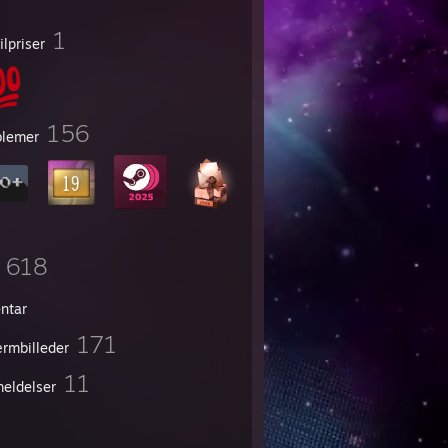
1
ilpriser
156
lemer
618
entar
171
rmbilleder
11
eldelser