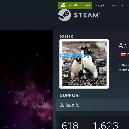
Installer Steam
log på
|
sprog
BUTIK
Ac
P
FÆLLESSKAB
Look 
How c
OM
SUPPORT
Spilsamler
618
1.623