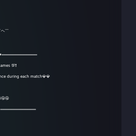
 ￣ヘ￣
👑═════════════
games 💯❗️
ence during each match💎💎
🤤🤤
👑═════════════