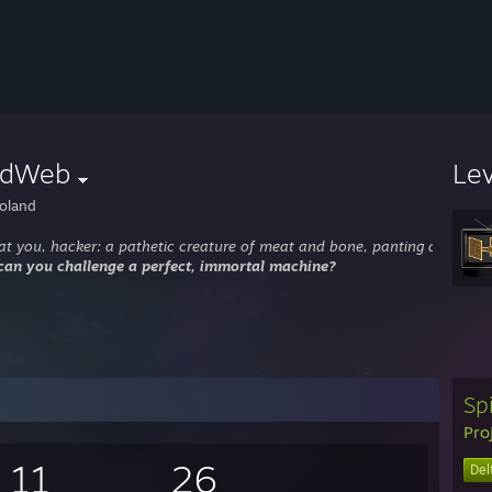
idWeb
Le
oland
at you, hacker: a pathetic creature of meat and bone, panting and swea
an you challenge a perfect, immortal machine?
Spi
Pro
11
26
Delt