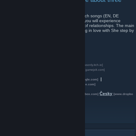
phases of relationship
is a set of three mini-games and three Czech songs (EN, DE
subtitles). While listening to original songs you will experience
particular stages of love and critical points of relationships. The main
protagonist He experiences phases of being in love with She step by
step.
-
Steam (Windows, Mac, Linux)
-
Apple App Store (iOS)
-
Google Play (Android)
[play.google.com]
-
Itch.io (Web browser, Win, Mac, Lin)
[tombasonly.itch.io]
-
Game Jolt (Web browser, Win, Mac, Lin)
[gamejolt.com]
Presskit (Google Drive):
English
|
[drive.google.com]
Deutsch
|
Česky
[drive.google.com]
[drive.google.com]
Presskit (DropBox):
English
Deutsch
Česky
[www.dropbox.com]
[www.dropbox.com]
[www.dropbo
x.com]
Twitter
Facebook
[www.facebook.com]
Instagram
[www.instagram.com]