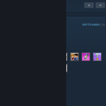
<
>
RYHMÄN JÄSENET
NÄYTÄ KAIKKI
(18)
Ylläpitäjät
Jäsenet
© Valve Corporation. Kaikki oikeudet pidätetään. Kaikki
tavaramerkit ovat omistajiensa omaisuutta
Yhdysvalloissa ja kaikkialla maailmassa.
Tietosuojakäytäntö
|
Juridiset tiedot
|
Helppokäyttötoiminnot
|
Steam-tilaussopimus
|
Hyvitykset
|
Evästeet