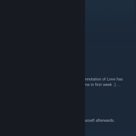
pianobug
20.4.2019 klo 11.03
Very good game
Painless Entertainment LLC
26.9.2018 klo 21.40
music...
Tombas
6.4.2018 klo 6.53
Hi to all members of my Steam Group :) ... Annotation of Love has
1500 players who played at least one minigame in first week :) ...
Thanks! :)
DIGITAL DEMON
28.3.2018 klo 20.49
Type of game that makes you think about yourself afterwards.