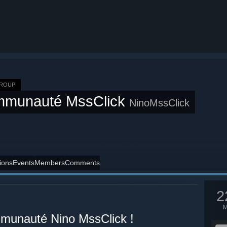
GROUP
munauté MssClick
NinoMssClick
ions
Events
Members
Comments
2
munauté Nino MssClick !