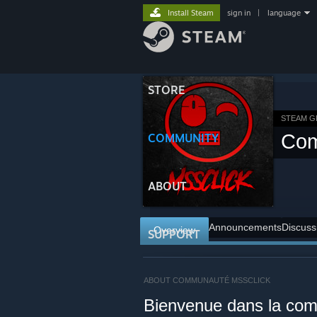
Install Steam
sign in
|
language
STORE
STEAM 
Com
COMMUNITY
ABOUT
Announcements
Discuss
Overview
SUPPORT
ABOUT COMMUNAUTÉ MSSCLICK
Bienvenue dans la com