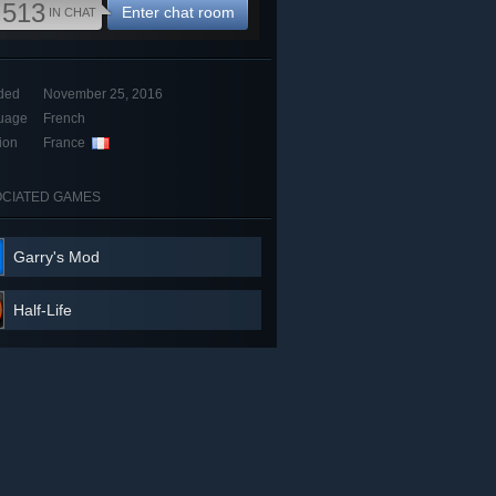
,513
Enter chat room
IN CHAT
ded
November 25, 2016
uage
French
ion
France
CIATED GAMES
Garry's Mod
Half-Life