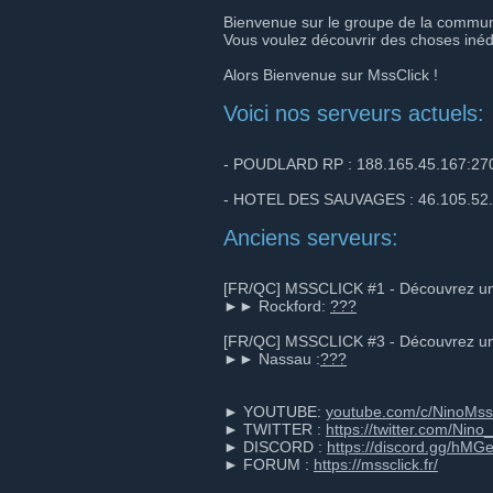
Bienvenue sur le groupe de la commun
Vous voulez découvrir des choses inédi
Alors Bienvenue sur MssClick !
Voici nos serveurs actuels:
- POUDLARD RP : 188.165.45.167:27
- HOTEL DES SAUVAGES : 46.105.52
Anciens serveurs:
[FR/QC] MSSCLICK #1 - Découvrez une
►► Rockford:
???
[FR/QC] MSSCLICK #3 - Découvrez une
►► Nassau :
???
► YOUTUBE:
youtube.com/c/NinoMss
► TWITTER :
https://twitter.com/Nino
► DISCORD :
https://discord.gg/hM
► FORUM :
https://mssclick.fr/