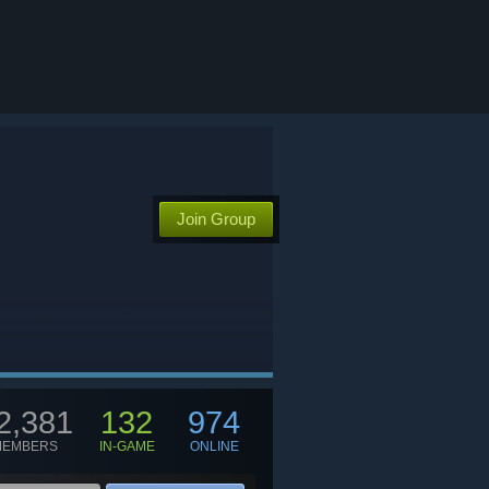
Join Group
2,381
132
974
MEMBERS
IN-GAME
ONLINE