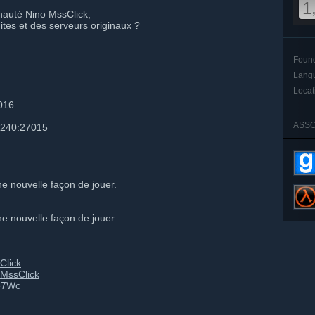
1
auté Nino MssClick,
tes et des serveurs originaux ?
Foun
Lang
Locat
016
ASSO
.240:27015
 nouvelle façon de jouer.
 nouvelle façon de jouer.
Click
_MssClick
Ge7Wc