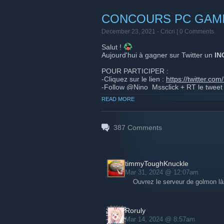
Des compétitions seront organisées dan
CONCOURS PC GAMIN
Pour se connecter :
https://msscl
December 23, 2021 -
Cricri
| 0 Comments
directement)
IP du serveur : 46.105.52.240:
Salut !
DISCORD :
https://discord.gg/n
Aujourd'hui à gagner sur Twitter un
IN
POUR PARTICIPER :
https://youtu.be/M9t-Qcim3h8
-Cliquez sur le lien :
https://twitter.
-Follow @Nino_Mssclick + RT le tweet
READ MORE
Tirage au sort le 01/01 !
Et que le ou la meilleur(e) gagne !!!
387
Comments
En partenariat avec
MEGAPORT(https://
timmyToughKnuckle
Mar 31, 2024 @ 12:07am
Ouvrez le serveur de golmon là
Roruly
Mar 14, 2024 @ 8:57am