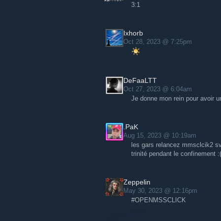
3:1
Ixhorb
Oct 28, 2023 @ 7:25pm
DeFaaLTT
Oct 27, 2023 @ 6:04am
Je donne mon rein pour avoir u
.PaK
Aug 15, 2023 @ 10:19am
les gars relancez mmsclcik2 sv
trinité pendant le confinement :
Zeppelin
May 30, 2023 @ 12:16pm
#OPENMSSCLICK