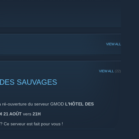
VIEW ALL
VIEW ALL
(22)
 DES SAUVAGES
a ré-ouverture du serveur GMOD
L'HÔTEL DES
I 21 AOÛT
vers
21H
 Ce serveur est fait pour vous !
x ainsi que pleins de nouveautés sur ce serveur incroyable