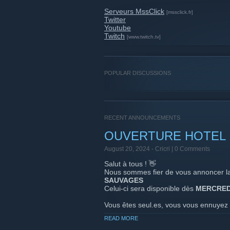
Serveurs MssClick
[mssclick.fr]
Twitter
Youtube
Twitch
[www.twitch.tv]
POPULAR DISCUSSIONS
RECENT ANNOUNCEMENTS
OUVERTURE HOTEL
August 20, 2024 -
Cricri
| 0 Comments
Salut à tous ! 👋
Nous sommes fier de vous annoncer l
SAUVAGES
Celui-ci sera disponible dès
MERCRED
Vous êtes seul.es, vous vous ennuyez ?
Venez découvrir les multiples mini-jeu
READ MORE
!