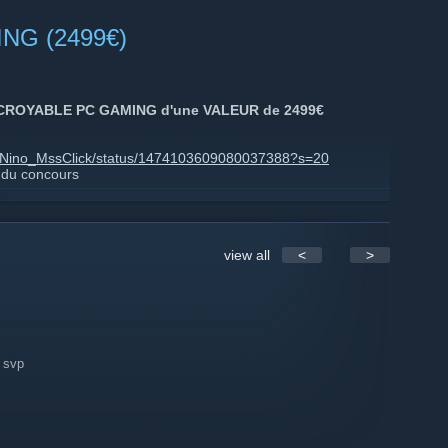
s le futur alors pensez à vous entrainer 👀
G (2499€)
ick.fr/
(Cliquez sur rejoindre pour se connecter
27015
ino-mssclick
CROYABLE PC GAMING d'une VALEUR de 2499€
com/Nino_MssClick/status/1474103609080037388?s=20
 du concours
view all
<
>
urlz.fr/h1J2)
 svp