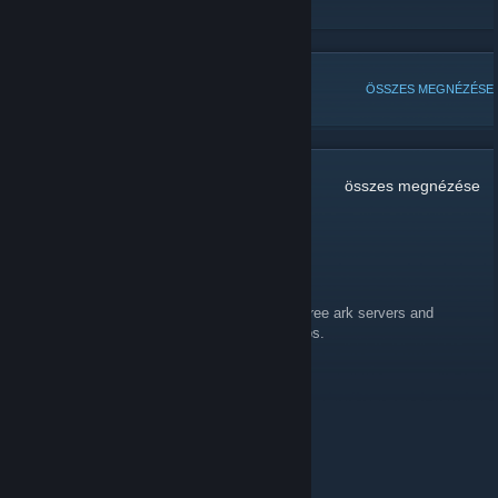
Medicx21
[http//Http]
NÉPSZERŰ TÉMÁK
ÖSSZES MEGNÉZÉSE
9
megjegyzés
összes megnézése
OMG Squirrel!!!
2016. szept. 25., 5:18
What's everyone's thoughts on opening all three ark servers and
making them PvE? Same settings three maps.
Loke79
2016. máj. 18., 9:03
Where is the Ladies ?