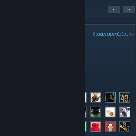
<
>
CSOPORTTAGOK
ÖSSZES MEGNÉZÉSE
(65)
Adminisztrátorok:
Moderátorok
Tagok: