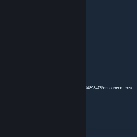
Loke79
2016. máj. 18., 9:03
The dream! Hey all := )
ValKota
2016. máj. 11., 9:20
wait... where is the beer?
Craazy
2016. ápr. 21., 15:16
[RUST UPDATE]
http://steamcommunity.com/gid/103582791434898478/announcements/
detail/840295191821008570
Arctic
2016. ápr. 20., 18:02
i am here for the dank memes