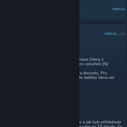
POPULAR DISCUSSIONS
VIEW ALL
RECENT ANNOUNCEMENTS
VIEW ALL
(112)
Sobota
August 14, 2019 -
vaclavcz
| 0 Comments
Sobota 17.8. je volná pro vytvoření [O] Operace (členy s
udělenou kvalifikací Zeuse) nebo je volná pro vytvoření [N]
Operace (jakýmkoliv členem komunity).
Pro vytvoření [O] operace mě kontaktujte na discordu. Pro
vytvoření [N] operace kontaktujte jakéhokoliv dalšího člena vel.
štábu.
-vaclavcz
READ MORE
Slibované změny
July 31, 2019 -
vaclavcz
| 0 Comments
Slibované změny jsou tady. Při vymýšlení co a jak bylo přihlédnuto
ke všem vaším názorům a přáním které jste nám na TS dávaly. Za