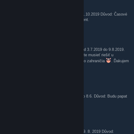
Držgrešle
Jul 3, 2019 @ 7:29am
Žádám o vstup do záloh od 03.07.2019 do 31.10.2019 Důvod: Časové
vytížení. Děkuji, Váš ,všemi milovaný, Coment.
KILLERxxx10
Jun 30, 2019 @ 5:43am
Zo slušnosti oznamujem, že idem do záloh od 3.7.2019 do 9.8.2019.
Všetky MOD a inštruktorské záležitosti budete musieť riešiť u
ostatných. Dôvod: Dovolenka a cestovanie do zahraničia
. Ďakujem
za pochopenie. KILLERxxx10 (T. Leššo).
Jungie
May 21, 2019 @ 10:59am
Žádám o dlouhodobou omluvenku od 27.5. do 8.6. Důvod: Budu papat
kebab v Egyptě, děkuji, Váš Jean.
deadshot37cz
May 18, 2019 @ 1:27am
Prosím o vstup do záloh od 18. 5. 2019 do 29. 8. 2019 Důvod: