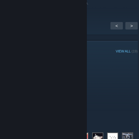
Technické problémy. Deadshot37cz (J. Jílek).
<
>
GROUP MEMBERS
VIEW ALL
(19)
Group Player of the Week:
Administrators
Moderators
Members