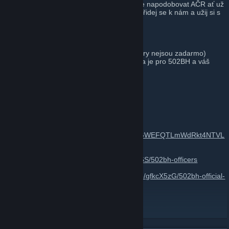
na co nejvyšší úrovni realismu. Snažíme se napodobovat AČR ať už
v taktikách, postupech, tak i ve struktuře. Přidej se k nám a užij si s
námi naše víkendové hraní.
Web:
http://502bh.cz/
Pokud nás chcete finančně podpořit (servery nejsou zadarmo)
nezapoměňte uvést do poznámky že platba je pro 502BH a váš
nickname, popř. celé jméno.
Naše číslo účtu: 1023175078/6100
--Po domluvě lze platit i SMS zprávou.--
Děkujeme!
Užitečné odkazy:
Veřejný disk 1:
https://drive.google.com/drive/folders/0ByGWEFQTLmWdRkt4NTVL
amNlNGc
Trello officerů:
https://trello.com/b/BlQGeh6S/502bh-officers
Trello na návrh addonů:
https://trello.com/b/gfkcX5zG/502bh-official-
n%C3%A1vrhy-addon%C5%AF
WEB
[502bh.cz]
FB
[www.facebook.com]