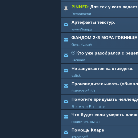
PINNED:
Для тех у кого падает
Demonocrat
Артефакты текстур.
wwwWumpa
ФАНДОМ 2-3 МОРА Г0ВНИЩЕ
Gena KvasoV
Кто уже разобрался с реце
Pacmans
Не запускается на стимдеке.
valick
Производительность (обновл
Summer of '69
Помогите придумать челленд
ＧｒｅｅｎＰａｉｇｅ
Что будет если умереть слиш
похититель цыган_
Помощь Кларе
azarycheff