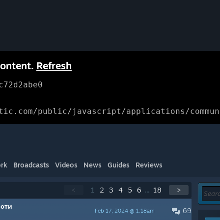
content.
Refresh
c72d2abe0
tic.com/public/javascript/applications/commun
rk
Broadcasts
Videos
News
Guides
Reviews
<
1
2
3
4
5
6
...
18
>
сти
69
Feb 17, 2024 @ 1:18am