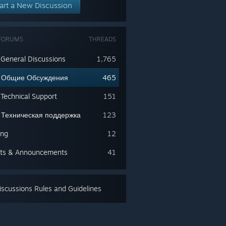
art a New Discussion
FORUMS
THREADS
 General Discussions
1,765
) Общие Обсуждения
465
 Technical Support
151
 Техническая поддержка
123
ing
12
ts & Announcements
41
scussions Rules and Guidelines