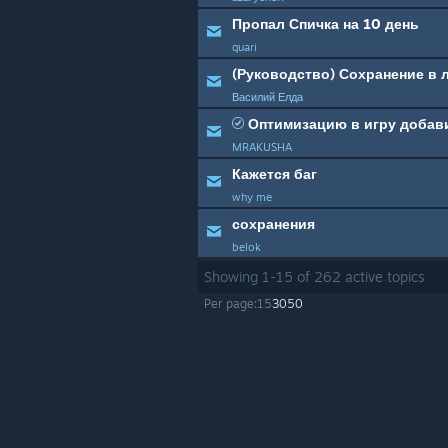
Пропал Спичка на 10 день
quari
(Руководство) Сохранение в 
Василий Елда
Оптимизацию в игру добав
MRAKUSHA
Кажется баг
why me
сохранения
belok
Showing
1
-
15
of
262
active topics
Per page:
15
30
50