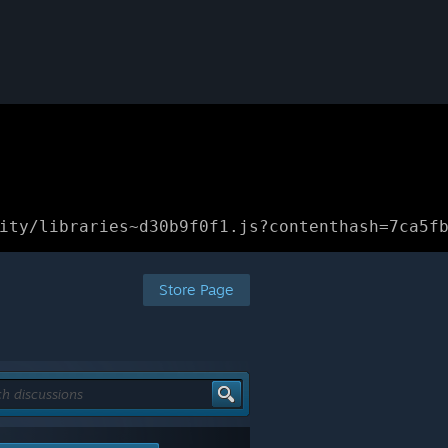
ity/libraries~d30b9f0f1.js?contenthash=7ca5f
Store Page