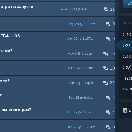
St
 игра на запуске
11
Jan 4, 2023 @ 4:43pm
SUB 
0
May 28 @ 5:38am
(EN)
 ЕБ4НН03
0
May 20 @ 11:57am
(RU
птами?
15
May 1 @ 8:02am
(EN)
(RU)
10
Mar 8 @ 9:26am
Trad
ено)
22
Mar 7 @ 2:11pm
Even
ж
2
Feb 18 @ 9:01am
ком много раз?
Di
4
Jan 27 @ 10:29am
0
Jan 23 @ 11:25am