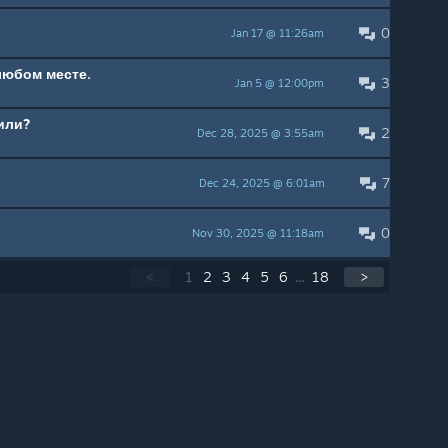
0
Jan 17 @ 11:26am
любом месте.
3
Jan 5 @ 12:00pm
или?
2
Dec 28, 2025 @ 3:55am
7
Dec 24, 2025 @ 6:01am
0
Nov 30, 2025 @ 11:18am
<
1
2
3
4
5
6
...
18
>