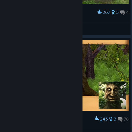
267
5
4
Award
.
Μ€ŁŞĦØØŁŁ¥ǤΔŇ
View artwork
245
3
78
Award
They predicted it