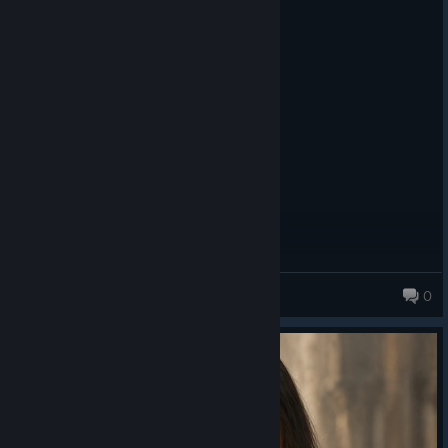
Recommended
70.8 hrs on record
Posted: August 7
Enjoyable.
Not The Best ♥
0