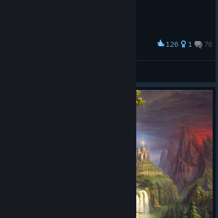
126
1
76
Award
𝙎𝙩𝙖𝙣
View screenshots