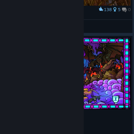
138
5
0
Award
Top 10 anime battles
Tolyanich
View artwork