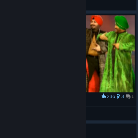
View screenshots
236
3
6
Award
what playing academy feels like
Nuker
View artwork
Guide