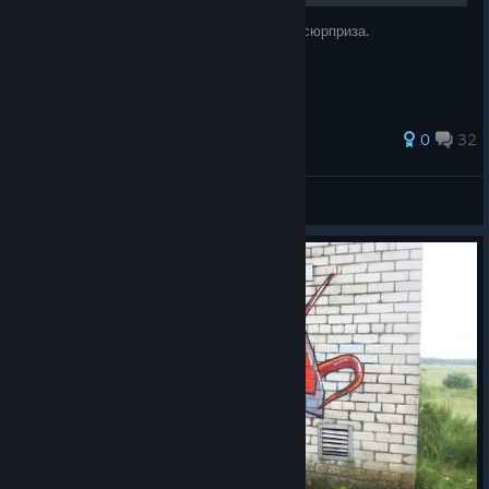
Раскрытие очень необычного и забавного сюрприза.
222 ratings
0
32
Deimos
View all guides