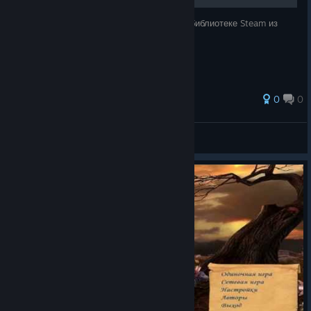
Красивое оформление для вашей игры в библиотеке Steam из
моей коллекции.
0
0
Mr.Konan
View all guides