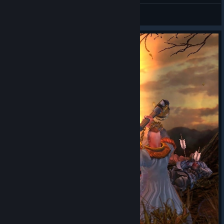
𝙎𝙩𝙖𝙣
View screenshots