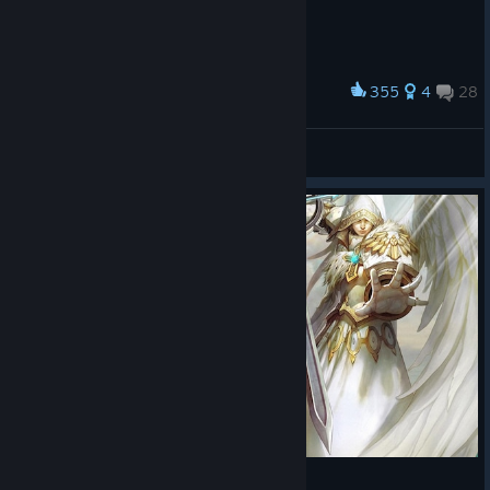
355
4
28
Award
DooMeD
View screenshots