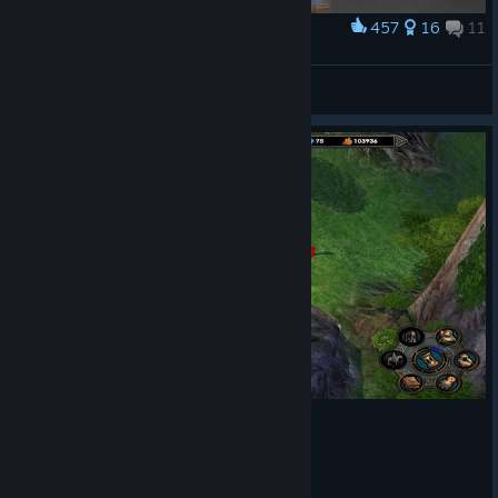
457
16
11
Award
.
Salvador
View artwork