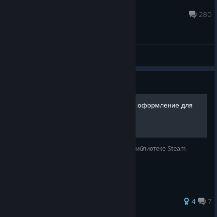
Briar
Jun 15 @ 1:13am
280
General Discussions
Guide
Heroes of Might & Magic V: оформление для
библиотеки Steam
Красивое оформление для вашей игры в библиотеке Steam
72 ratings
4
7