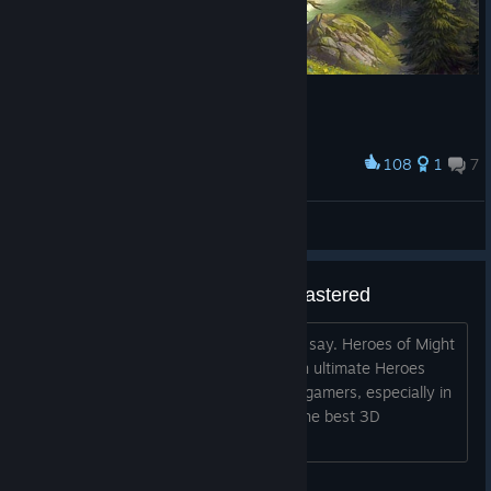
108
1
7
Award
~Light and Dark~
tth00ss
View artwork
Heroes of Might & Magic V Remastered
Dear developers! Or publisher, I should say. Heroes of Might
& Magic V is an incredible game and an ultimate Heroes
experience for me and for many other gamers, especially in
Russia and post-USSR countries. It is the best 3D
installment in the series. So,...