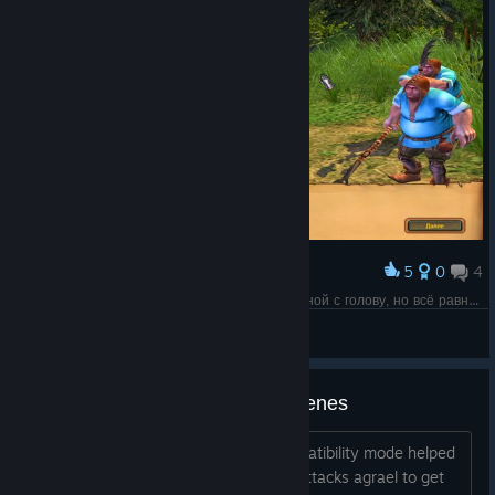
5
0
4
Award
В 5-ой части сделали крестьянам руку толщиной с голову, но всё равно те же 1 ед нападения, и 1-1 урона )
KAT_Editor
View screenshots
crashing at several cinematic scenes
ive gone through the steps given compatibility mode helped
on some but the scene where nikolai attacks agrael to get