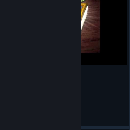
Heroes of Might and Magic 1 - Barbares
leo03
View videos