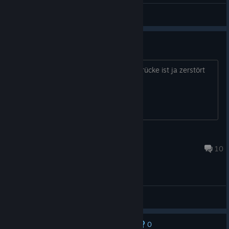
leo03
View videos
Trefft Alarons Armee
wie soll ich die Armee erreichen? Die Brücke ist ja zerstört
f_brummer
Mar 16 @ 8:49am
10
General Discussions
0
No one has rated this review as helpful yet