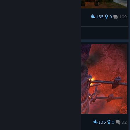
155
0
109
Award
Sylvan
𝙎𝙩𝙖𝙣
View screenshots
135
0
92
Award
Inferno