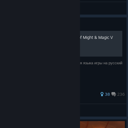
dmvakalo
View all guides
Guide
Русификатор для Heroes of Might & Magic V
Данное руководство служит для изменения языка игры на русский
(включая озвучку персонажей)
363 ratings
38
236
Mаndarinka
View all guides