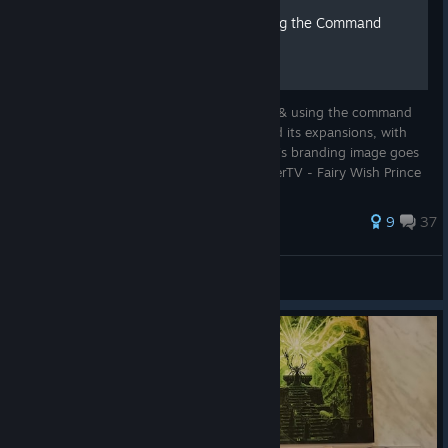
HoMM 5 -- Enabling & Using the Command
Console
This guide will walk you through enabling & using the command
console in Heroes of Might & Magic 5 (and its expansions, with
some minor changes). Credit for the guide's branding image goes
to StamperTV. Check out the video StamperTV - Fairy Wish Prince
to ...
97 ratings
9
37
💖 Officer Hotpants 💖
View all guides
© Valve Corporation. All rights reserved. All
trademarks are property of their respective owners in
the US and other countries.
Privacy Policy
|
Legal
|
Accessibility
|
Steam Subscriber Agreement
|
Refunds
|
Cookies