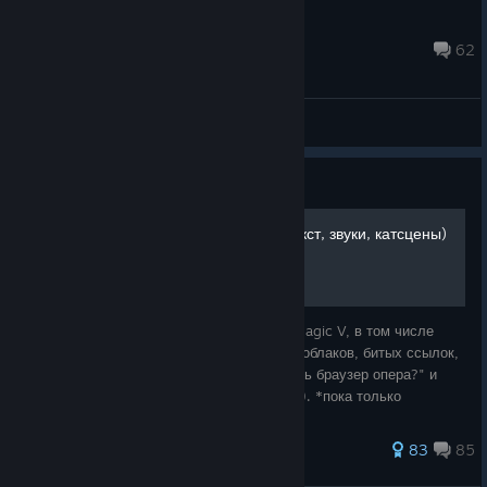
VladOS
Oct 28, 2025 @ 6:37am
62
General Discussions
Guide
Русификатор HOMM V (текст, звуки, катсцены)
Полная русификация Heroes of Might & Magic V, в том числе
весь текст, ролики и прочее. Без маил ру облаков, битых ссылок,
установщиков с "а не хотите ли установить браузер опера?" и
прочих подводных камней(наземных тоже). *пока только
оригинального дополне
499 ratings
83
85