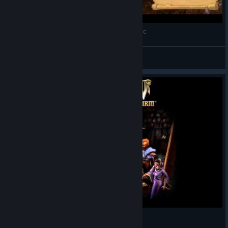
Heroes of Might and Magic V - MainMenu Music
Praetorian1995
View videos
Heroes of Might and Magic 4 - Preserve