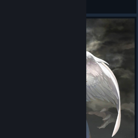
mnhn.
View all guides