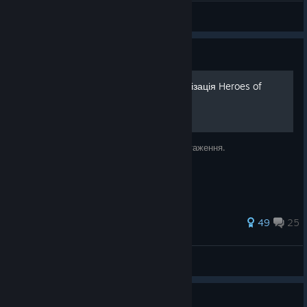
Kryon
View all guides
Guide
Текстова Українська Локалізація Heroes of
Might and Magic 5
Локалізація готова та доступна для завантаження.
100 ratings
49
25
b1kus
View all guides
Guide