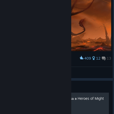
409
12
13
Award
.
Salvador
View artwork
Guide
Очень интересная пасхалка в Heroes of Might
& Magic V