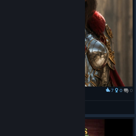
7
0
0
Award
Красная Королева Изабель
Х(р)амовник
View artwork