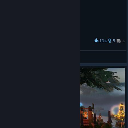
194
5
4
Award
-_-
Snake
View artwork