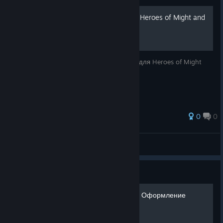
Оформлення ігротеки для Heroes of Might and
Magic 5
Виправлення обкладинок в ігротеці Steam для Heroes of Might
and Magic V
0
0
b1kus
View all guides
Guide
Heroes of Might & Magic V: Оформление
Библиотеки Трилогии