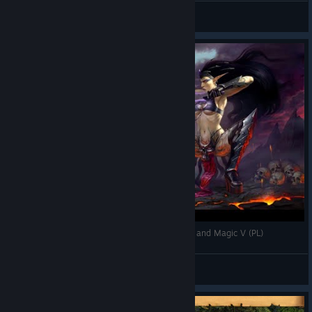
odin-is-mnogih
View videos
Oferta Raelaga - część I (30) - Heroes of Might and Magic V (PL)
Camouflage
View videos