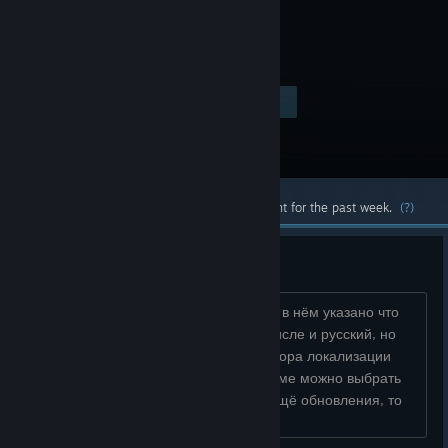
Visit the Store Page
$9.99
Most popular community and official content for the past week.
(?)
А где локализация?
Вчера вышло внезапное обновление, в нём указано что
добавлено несколько языков, в том числе и русский, но
где выбрать русский язык? В игре выбора локализации
нет, а в загрузке/свойствах игры в стиме можно выбрать
те языки что и так были. Если будут ещё обновления, то
хотелось бы чт�...