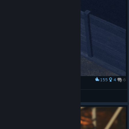
155
4
6
Award
Перевёлись нацителепаты...
=IM=
View artwork