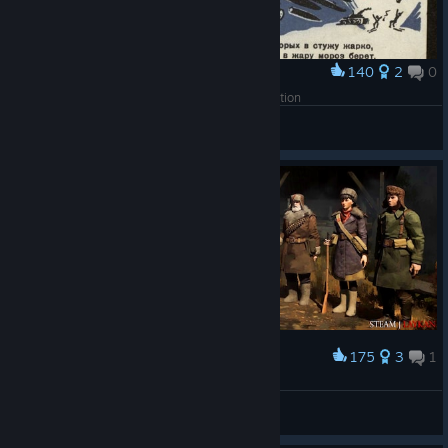
140
2
0
Award
Дед Мороз 1941 - Patriotic Russian Santa in action
aku.anka
View artwork
175
3
1
Award
🌲 | Партизаны...
Laykan
View screenshots