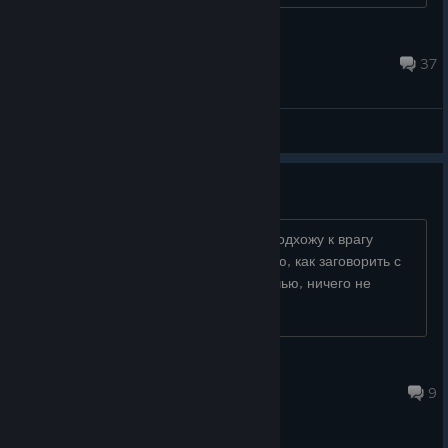
Defolt-__-
Aug 7, 2025 @ 3:47pm
37
General Discussions
Как разговаривать Саньком?
Пытаюсь отвлечь внимание фрица, подхожу к врагу
Саньком в маскировке, но не понимаю, как заговорить с
ним. Если просто ткнуть по нему мышью, ничего не
происходит....
Royal Cheese
Apr 8 @ 12:30pm
9