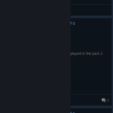
General Discussions
0
No one has rated this review as helpful yet
Recommended
20.0 hrs on record
Posted: August 4
Fantastic game, one of the best games I played in the past 2
years. Cudos!
Mvast
0
382 products in account