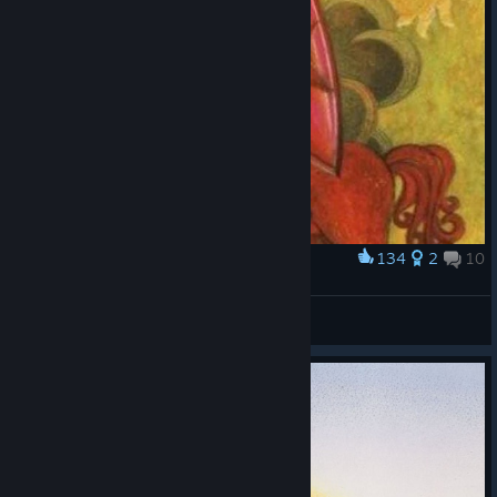
134
2
10
Award
День Победы
Soult
View artwork