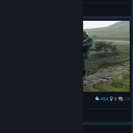
Sobaken
View all guides
454
8
25
Award
Получи, фашист проклятый!
Laykan
View artwork
Guide