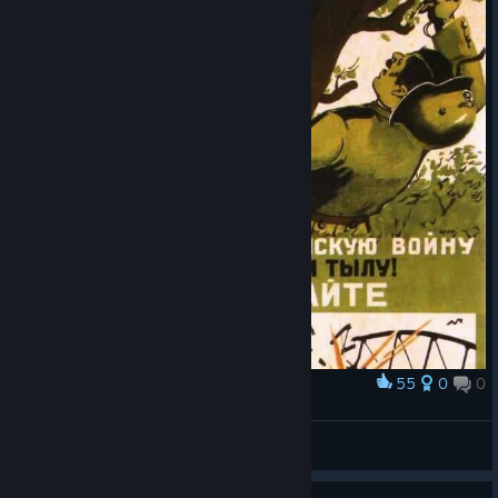
55
0
0
Award
© Valve Corporation. All rights reserved. All
Разжигай партизанскую войну
trademarks are property of their respective owners in
the US and other countries.
Privacy Policy
|
Legal
|
Craftsman ST✟
Accessibility
|
Steam Subscriber Agreement
|
View artwork
Refunds
|
Cookies