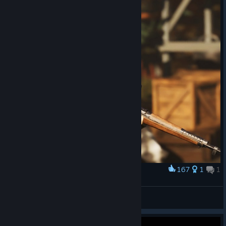
167
1
1
Award
🌲 | Мухамбетова Валентина
Laykan
View screenshots