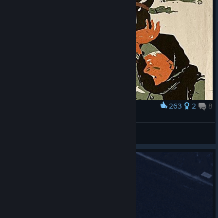
263
2
8
Award
......
Leo
View artwork