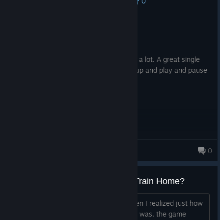
0
No one has rated this review as helpful yet
Recommended
10.5 hrs on record
Posted: August 4
Soviet commandos game. I like the game a lot. A great single
player game. Loads fast, plays nice. Pickup and play and pause
at any time. A hidden gem.
DAN
0
How does this compare to Last Train Home?
Last Train Home became piss easy when I realized just how
OP stealth kills and hiding behind cover was, the game