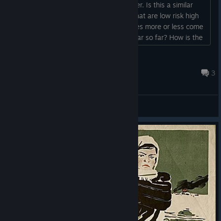
basically had zero challenge whatsoever. Is this a similar
case, where there are certain tactics that are low risk high
reward and easy to pull off? Do enemies more or less come
in as chunks because they can only hear so far? How is the
squad management?...
Sergeant Poultry
Jul 26 @ 1:36pm
3
General Discussions