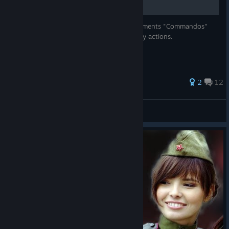
This guide will help you all get the achievements "Commandos"
and "Death to the Opressor!" with no many actions.
29 ratings
2
12
Jerry_BCN
View all guides