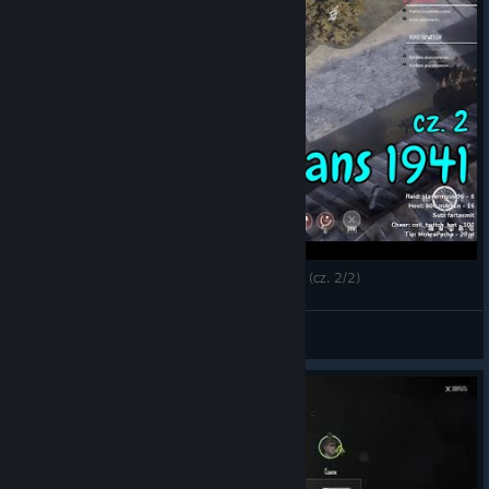
Bijemy wroga // Let's Play Indie: Partisans 1941 (cz. 2/2)
Tomek72
View videos