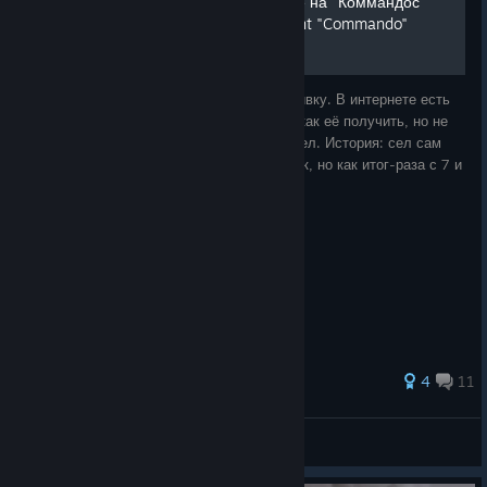
Долгожданное сохранение на "Коммандос"
save to get the achievement "Commando"
Предыстория: долго не мог пройти это ачивку. В интернете есть
размазанные и невнятные истории о том, как её получить, но не
получалось. Сейва для нее ни где не нашел. История: сел сам
проходить. Долго понять не мог, что не так, но как итог-раза с 7 и
100+
40 ratings
4
11
RPE001
View all guides