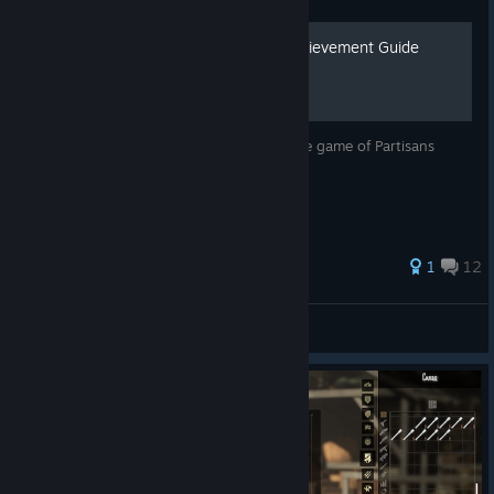
Partisans 1941 - 100% Achievement Guide
[ENG]
A guide for every achievement for the base game of Partisans
1941.
74 ratings
1
12
Xeeran
View all guides