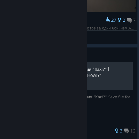
27
2
7
Award
Гнаровская В.О (19 лет) - убила больше фашистов за один бой, чем Ана де Армос негодяев в последнем фильме.
Ą√ȋ
View screenshots
Guide
Сохранение для достижения "Как!?" |
Savegame for achievment "How!?"
Файл сохранения для получения достижения "Как!?" Save file for
getting the "How!?" achievement"
27 ratings
3
12