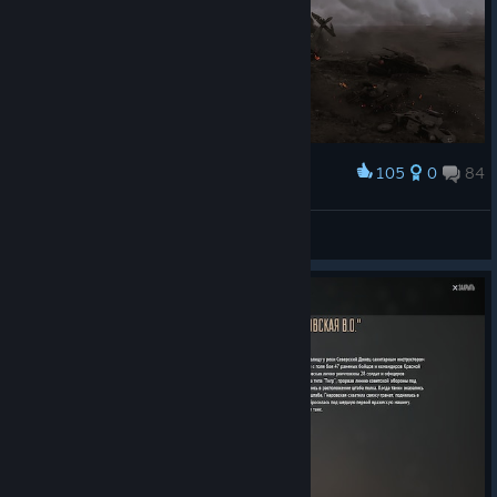
105
0
84
Award
NightWraith (vacation)
View screenshots