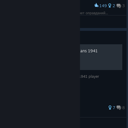
149
2
3
Award
🌲 | Жестокость немецких нацистов, которым нет оправданий...
Laykan
View screenshots
Guide
Introductory Guide to Partisans 1941
Introductory advice for the new Partisans 1941 player
62 ratings
7
8
Benjamin_Bellamarca
View all guides