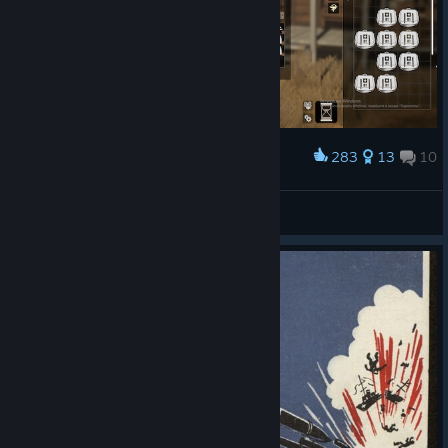
283
13
10
Award
В последний бой
Torgaddon
View artwork