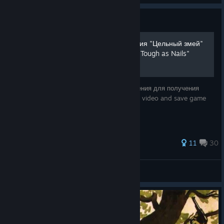
Guide
Сохранение для достижения "Цельный змей"
Savegame for achievment "Tough as Nails"
Видео моего прохождения и файл сохранения для получения
достижения "Цельный змей" Walkthrough video and save game
file to achieve "Tough as Nails"
52 ratings
11
30
KOTEHOK
View all guides