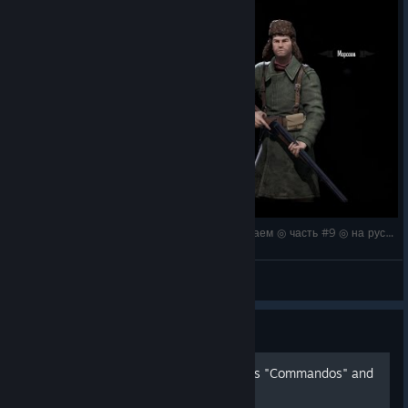
Partisans 1941 прохождение ◎ Своих не бросаем ◎ часть #9 ◎ на русском ◎
S^ntory (SAN-tehnik)
View videos
Guide
Savegame for achievements "Commandos" and
"Death to the Opressor!"