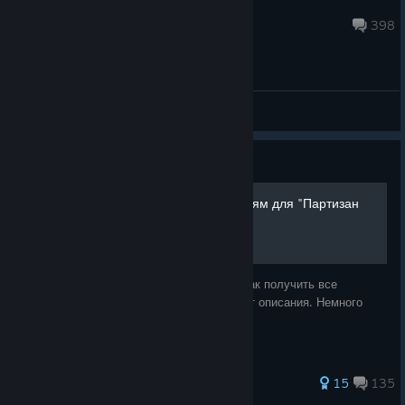
[GER] Tobi
Jul 15 @ 10:45am
398
General Discussions
Guide
Руководство по достижениям для "Партизан
1941".
В данном руководстве кратко написано, как получить все
достижения, в том числе те, у которых нет описания. Немного
терпения и всё получится!
153 ratings
15
135