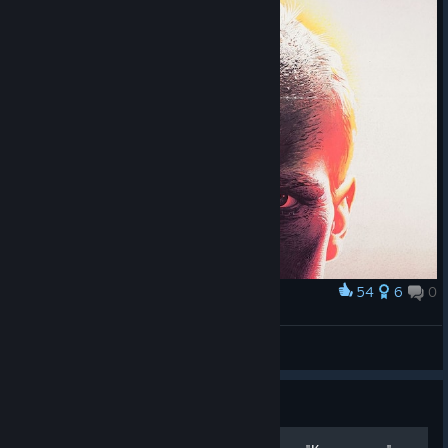
54
6
0
Award
«Иди и смотри» [Элем Климов. 1985]
VasoKolbaso
View artwork
Guide