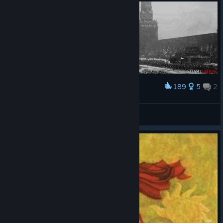
189
5
2
Award
🌲 | Парад в Москве...
Laykan
View screenshots