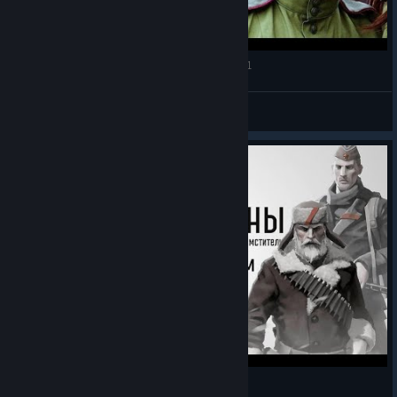
КРУЧЕ, ЧЕМ КОММАНДОС! • Partisans 1941 #1
Klakson Petrovich
View videos
Партизаны 1941 [игрофильм]