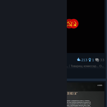
213
1
33
Award
Comrade Commissar... Oh, Commissioner Bond... | Товарищ комиссар... Ой, Комиссар Бонд...
Laykan
View artwork