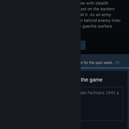
tactics game with stealth
elements, set on the eastern
front of WW II. As an army
commander behind enemy lines
you gather a group of Partisans to wage guerilla warfare
against the German occupants.
Visit the Store Page
$29.99
Most popular community and official content for the past week.
(?)
[to all players] Your feedback on the game
What must the developer change to make Partisans 1941 a
mega hit :)