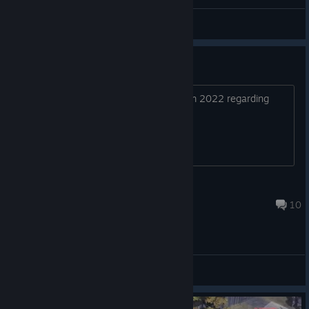
GBP
View videos
Anyone playing on steam deck?
Appreciate any info (only one post from 2022 regarding
steam deck)
Smerk
Jun 17 @ 10:30am
10
General Discussions