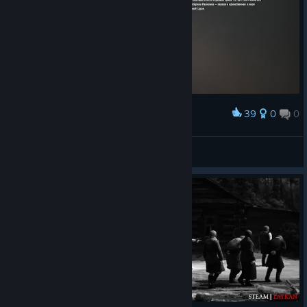
39
0
0
Award
Вот это герои, а не эти махроаве флэши...
Товарищъ
View screenshots