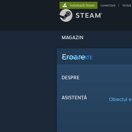
Instalează Steam
conectare
|
limbă
MAGAZIN
Eroare
COMUNITATE
DESPRE
ASISTENȚĂ
Obiectul e