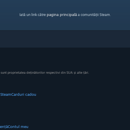
pagina principală
Iată un link către
a comunității Steam.
nt proprietatea deținătorilor respectivi din SUA și alte țări.
e Steam
Carduri cadou
tență
Contul meu