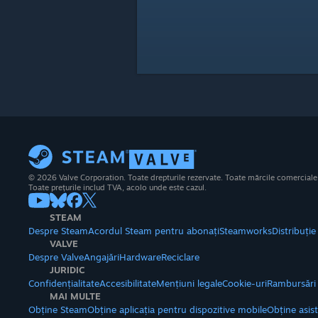
© 2026 Valve Corporation. Toate drepturile rezervate. Toate mărcile comerciale su
Toate prețurile includ TVA, acolo unde este cazul.
STEAM
Despre Steam
Acordul Steam pentru abonați
Steamworks
Distribuți
VALVE
Despre Valve
Angajări
Hardware
Reciclare
JURIDIC
Confidențialitate
Accesibilitate
Mențiuni legale
Cookie-uri
Rambursări
MAI MULTE
Obține Steam
Obține aplicația pentru dispozitive mobile
Obține asis