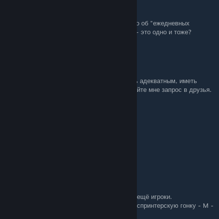
🍂ViVi
Jun 10, 2024 @ 11:13pm
Подскажите пожалуйста, везде вижу именно об "ежедневных
заданиях", в игре есть только "испытания" - это одно и тоже?
Denielbro
Jun 15, 2023 @ 1:46am
Ищу тиммейта для гта онлайн. От вас: быть адекватным, иметь
дискорд и иметь как минимум 60 лвл. Кидайте мне запрос в друзья.
levon.borbos
Apr 21, 2022 @ 5:20am
п
Golden Dragon
Jul 21, 2021 @ 5:26am
"Участие в спринтерской гонке"
Придти в Автоклуб ЛС, в нём должны быть ещё игроки.
Через меню взаимодействий (М) запустить спринтерскую гонку - M -
Автоклуб ЛС - Спринтерская гонка.