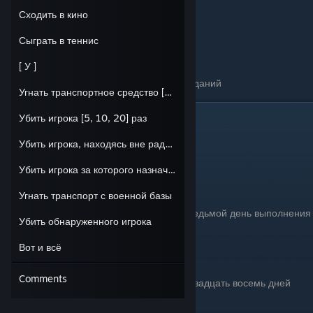
Сходить в кино
Сыграть в теннис
[ У ]
Награда за выполнение еженедельных заданий
Угнать транспортное средство [5, 10, 20]
Убить игрока [5, 10, 20] раз
Периодичность
Ежедневно • 3.000 очков репутации
Убить игрока, находясь вне радара
• 25.000$
Убить игрока за которого назначена награда
Еженедельно • 15.000 очков репутации
Угнать транспорт с военной базы
• 100.000$
• Вы будете получать этот бонус каждый седьмой день выполнения
Убить обнаруженного игрока
заданий.
Вот и всё
Ежемесячно • 50.000 очков репутации
• 500.000$
Comments
• Вы будете получать этот бонус каждые двадцать восемь дней
выполнения заданий.