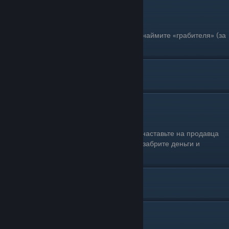
Натравить на игрока грабителя
Одиночное прохождение: Да
Условия выполнения: Позвоните Ламару, наймите «грабителя» (за
2.000$) и выберите жертву.
[ О ]
Ограбить магазин
Одиночное прохождение: Да
Условия выполнения: Зайдите в магазин, наставьте на продавца
оружие, дождитеть пока он очистит кассу, забрите деньги и
ретируйтесь из магазина.
[ П ]
Пережить падение с 100 метров