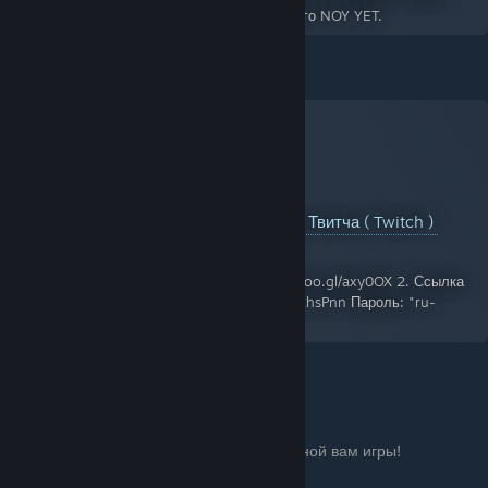
выдает ошибку NOY YET, чтобы не было этого NOY YET.
YouTube™ Video:
Как сделать голос из Твитча ( Twitch )
Views: 5,662
1. Ссылка на программу Балаболка: http://goo.gl/axy0OX 2. Ссылка
на движок Максим: https://yadi.sk/d/iqsaYtvkhsPnn Пароль: "ru-
board" 3.
Всем еще раз спасибо за внимание. Удачной вам игры!