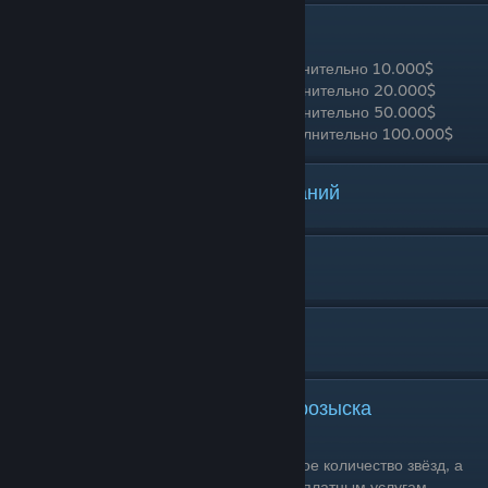
Специальный денежный бонус
10 выполненных заданий принесут дополнительно 10.000$
20 выполненных заданий принесут дополнительно 20.000$
50 выполненных заданий принесут дополнительно 50.000$
100 выполненных заданий принесут дополнительно 100.000$
Полный список ежедневных заданий
По АЛФАВИТУ
[ В ]
Выжить на [2, 3, 4, 5] уровне на розыска
Одиночное прохождение: Да
Условия выполнения: Заработать указанное количество звёзд, а
затем скрыться от полиции не прибегая к платным услугам