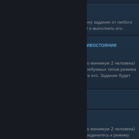
Завершить задание знакомого
Условия выполнения: Получите по телефону задание от любого
игрового персонажа (Лестер, Симон и т.д.) и выполнить его.
Захват: [Налёт, Удержание, Противостояние
(contend), GTA]
Одиночное прохождение: Нет (необходимо минимум 2 человека)
Условия выполнения: Запустите один из требуемых типов режима
Захвата. Установите один раунд, проведите его. Задание будет
выполнено.
[ К ]
Команда уцелевших
Одиночное прохождение: Нет (необходимо минимум 2 человека)
Условия выполнения: Запустите или присоединитесь к режиму