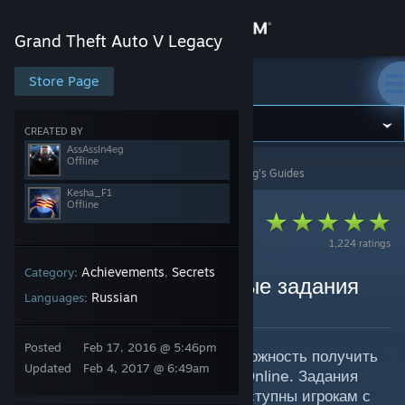
Sign in
Grand Theft Auto V Legacy
Store
Store Page
Grand Theft Auto V Legacy
Community
CREATED BY
АssАssIn4еg
Offline
Grand Theft Auto V Legacy
>
Guides
>
АssАssIn4еg's Guides
About
Kesha_F1
Offline
Support
1,224 ratings
Achievements
Secrets
Category:
,
Change language
GTA Online - Ежедневные задания
Russian
Languages:
By АssАssIn4еg and 1 collaborators
Get the Steam Mobile App
Posted
Feb 17, 2016 @ 5:46pm
Ежедневные задания новая возможность получить
View desktop website
Updated
Feb 4, 2017 @ 6:49am
деньги и очки репутации в GTA Online. Задания
для ежедневного выполнения доступны игрокам с