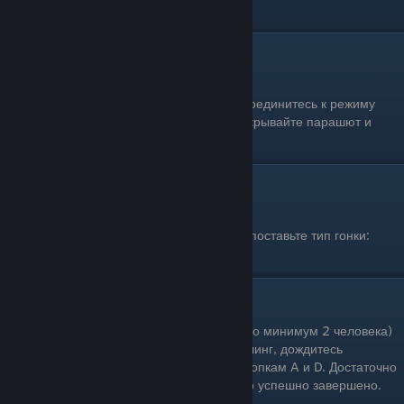
окончена.
Прыжки с парашютом
Одиночное прохождение: Да
Условия выполнения: Запустите или присоединитесь к режиму
«Парашютизм». Прыгайте с вертолёта, открывайте парашют и
пролетайте контрольные точки.
Проехать бесконтактную гонку
Одиночное прохождение: Да
Условия выполнения: В настройках гонки поставьте тип гонки:
Бесконтактная. Завершите гонку.
Побороться в армрейслинг
Одиночное прохождение: Нет (необходимо минимум 2 человека)
Условия выполнения: Запустите армрейслинг, дождитесь
соперника и начинайте дико стучать по кнопкам A и D. Достаточно
провести один раунд, чтобы задание было успешно завершено.