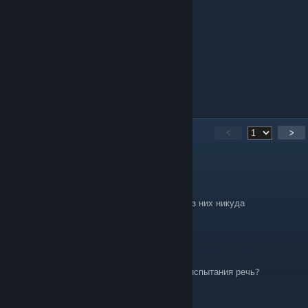
302
Comments
<
>
Punisher
Jun 21, 2024 @ 3:00am
Ищу друзей для дейлико и мисий иногда без них никуда
Sheeper
Jun 11, 2024 @ 1:35am
Ничего не понял :( Что видишь? Про какие испытания речь?