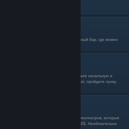
[ С ]
Сыграть в дартс
Одиночное прохождение: Да
Условия выполнения: Посетите единственный бар, где можно
сыграть в дартс. Завершите 1 игру.
Сыграть в гольф
Одиночное прохождение: Да
Условия выполнения: В настройках поставьте начальную и
конечную 6 лунку (проходится за три удара), пройдите лунку.
Задание пройдено.
Сходить в кино
Одиночное прохождение: Да
Условия выполнения: Сходите в один из кинотеатров, которые
работают с 10:00 до 22:00. Билет стоит 20$. Необязательно