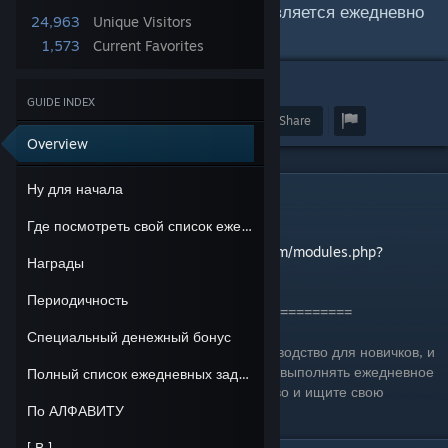
15 уровня. Список заданий обновляется ежедневно
24,963
Unique Visitors
в 9:00 по московскому времени.
1,573
Current Favorites
3
GUIDE INDEX
Award
Favorite
Share
Overview
Ну для начала
Ну для начала
Где посмотреть свой список ежедневных заданий
Автор:
Kesha_F1
Оригинал статьи здесь:
http://efo-team.com/modules.php?
Награды
name=Articles&file=view&articles_id=169
Периодичность
============================================
Специальный денежный бонус
Ну для начала сразу понятно что это руководство для новичков, и
вы здесь только потому что не поняли как выполнять ежедневное
Полный список ежедневных заданий
задание. Что ж читайте данное руководство и ищите свою
По АЛФАВИТУ
ежедневную миссию. Удачи.
[ В ]