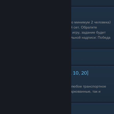
смотреть весь фильм - зашли и вышли.
Сыграть в теннис
Одиночное прохождение: Нет (необходимо минимум 2 человека)
Условия выполнения: Завершите 1 полный сет. Обратите
внимание, что если ваш соперник покинет игру, задание будет
провалено. Обязательно дождитесь финальной надписи: Победа
или Поражение.
[ У ]
Угнать транспортное средство [5, 10, 20]
Одиночное прохождение: Да
Условия выполнения: Необходимо угнать любое транспортное
средство 5, 10, 20 раз. Угоняйте как припаркованные, так и
движущиеся транспортные средства.
Убить игрока [5, 10, 20] раз