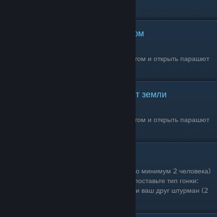
[ Р ]
Рискованный прыжок с парашютом
Одиночное прохождение: Да
Условия выполнения: Прыгнуть с парашютом и открыть парашют
на высоте не более 60 метров от земли.
Раскрыть парашют в 30 метрах от земли
Одиночное прохождение: Да
Условия выполнения: Прыгнуть с парашютом и открыть парашют
на высоте не более 30 метров от земли.
Ралли
Одиночное прохождение: Нет (необходимо минимум 2 человека)
Условия выполнения: В настройках гонки поставьте тип гонки:
Ралли. Вам потребуется одна машина вы и ваш друг штурман (2
игрока).