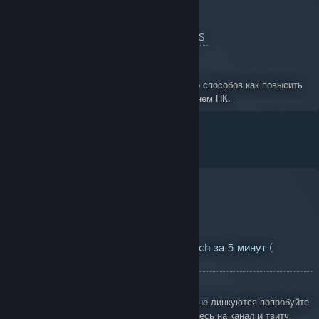
Детальная настройка и Стабильный FPS
A Guide for Grand Theft Auto V Legacy
By:
АssАssIn4еg
В этом руководстве я покажу вам несколько способов как повысить
FPS в GTA5 и Детальную настройку на среднем ПК.
YouTube™ Video:
Получаем Prime Twitch за 5 минут (
Актуально, Без VPN)
Views: 15,929
Проблемы: 1.Если аккаунты твитч и амазон не линкуются попробуйте
обновить страницу. 2. Если вы подписывайтесь на канал и твитч