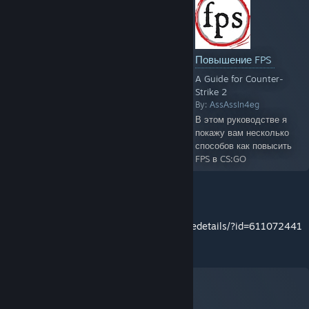
Повышение FPS
A Guide for Counter-
Strike 2
By:
АssАssIn4еg
В этом руководстве я
покажу вам несколько
способов как повысить
FPS в CS:GO
http://steamcommunity.com/sharedfiles/filedetails/?id=611072441