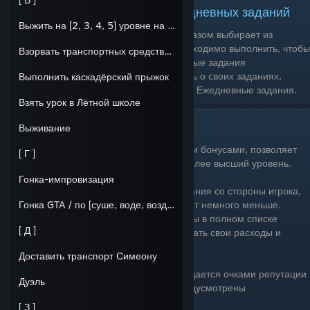
Где посмотреть свой список ежедневных заданий
Выжить на [2, 3, 4, 5] уровне на розыска
Каждый день алгоритм R* случайным образом выбирает из
длинного списка 3 задания, которые необходимо выполнить, чтобы
Взорвать транспортных средства [5, 10, 20]
получить заслуженную награду. Ежедневные задания
индивидуальны для каждого игрока. Узнать о своих заданиях,
Выполнить каскадёрский прыжок
можно через меню взаимодействия (М) → Ежедневные задания.
Взять урок в Лётной школе
Награды
Выживание
Щедрая награда вкупе с многочисленными бонусами, позволяет
[ Г ]
хорошо заработать и быстрее получить более высший уровень.
Гонка-импровизация
Некоторые задания требуют финансирования со стороны игрока,
поэтому итоговая денежная награда, будет немного меньше.
Гонка GTA / по [суше, воде, воздуху] / на мотоциклах
Пользуйтесь подсказками, которые указаны в полном списке
[ Д ]
ежедневных заданий, чтобы минимизировать свои расходы и
получить максимальную прибыль.
Доставить транспорт Симеону
Ежедневное выполнение заданий награждается очками репутации
Дуэль
и денежными выплатами. Кроме того предусмотрены
дополнительные бонусы.
[ З ]