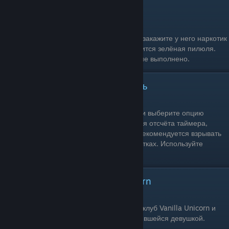
Принять тестостерон Bull Shark
Одиночное прохождение: Да
Условия выполнения: Позвоните Брюси и закажите у него наркотик
за 500$. На радаре недалеко от вас появится зелёная пилюля.
Подойдя к наркотику, примите его. Задание выполнено.
Подкупить полицию и побушевать
Одиночное прохождение: Да
Условия выполнения: Позвоните Лестеру и выберите опцию
«Безучастная полиция» (5.000$). Во время отсчёта таймера,
взрывайте транспорт и убивайте людей. Рекомендуется взрывать
транспорт, находясь на крупных перекрёстках. Используйте
взрывчатку или РПГ.
Приватный танец в Vanilla Unicorn
Одиночное прохождение: Да
Условия выполнения: Зайдите в стриптиз-клуб Vanilla Unicorn и
закажите себе приватный танец с понравившейся девушкой.