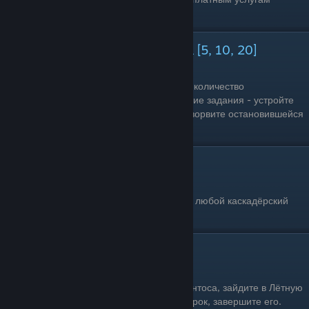
Лестера.
Взорвать транспортных средства [5, 10, 20]
Одиночное прохождение: Да
Условия выполнения: Взорвать указанное количество
транспортных средств. Быстрое выполнение задания - устройте
искусственную пробку на магистралях и взорвите остановившейся
транспорт.
Выполнить каскадёрский прыжок
Одиночное прохождение: Да
Условия выполнения: Успешно завершите любой каскадёрский
прыжок.
Взять урок в Лётной школе
Одиночное прохождение: Да
Условия выполнения: В аэропорту Лос Сантоса, зайдите в Лётную
школу, выберите самый первый (лёгкий) урок, завершите его.