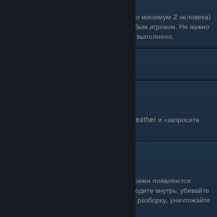
Дуэль
Одиночное прохождение: Нет (необходимо минимум 2 человека)
Условия выполнения: Начните дуэль с любым игроком. Не важно
победите или проиграете - задание будет выполнено.
[ З ]
Забрать боеприпасы из ящика
Одиночное прохождение: Да
Условия выполнения: Позвоните в Merryweather и «запросите
боеприпасы» (1.000$).
Завершить бандитскую разборку
Одиночное прохождение: Да
Условия выполнения: На карте в разное время появляются
районы, отмеченные красным кругом. Заходите внутрь, убивайте
первого бандита, активировав бандитскую разборку, уничтожайте
оставшихся гангстеров.