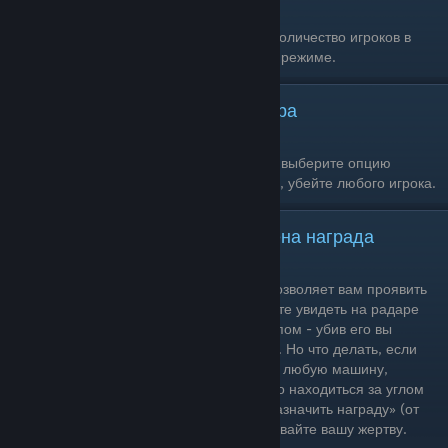
Одиночное прохождение: Да
Условия выполнения: Убейте требуемое количество игроков в
любых видах перестрелок или свободном режиме.
Убить игрока, находясь вне радара
Одиночное прохождение: Да
Условия выполнения: Позвоните Лестеру, выберите опцию
«Скрыться» и когда вы исчезните с радара, убейте любого игрока.
Убить игрока за которого назначена награда
Одиночное прохождение: Да
Условия выполнения: Задание, которая позволяет вам проявить
ваши умения и знания. В сессию вы можете увидеть на радаре
игрока, который отображён красным черепом - убив его вы
получите награду и завершённое задание. Но что делать, если
таких игроков нет в вашей сессии? Берите любую машину,
подъезжайте к любому игроку (желательно находиться за углом
здания), звоните Лестеру и выбирайте «Назначить награду» (от
2000$). Быстро выезжайте из-за угла, убивайте вашу жертву.