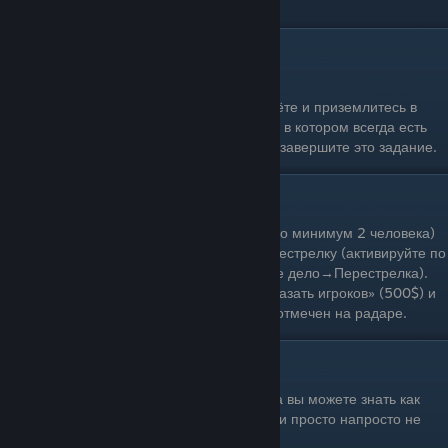
Задание пройдено.
Угнать транспорт с военной базы
Одиночное прохождение: Да
Условия выполнения: Залетите на вертолёте и приземлитесь в
открытый ангар на военной базе Zancudo, в котором всегда есть
истребитель Lazer. Угнав его, вы успешно завершите это задание.
Убить обнаруженного игрока
Одиночное прохождение: Нет (необходимо минимум 2 человека)
Условия выполнения: Начните любую перестрелку (активируйте по
иконке на карте или Сеть→Дела→Быстрое дело→Перестрелка).
Позвоните Лестеру, выберите опцию «Показать игроков» (500$) и
убейте вашего соперника, который будет отмечен на радаре.
Вот и всё
С помощью этого небольшого руководства вы можете знать как
выполнять свои ежедневные задания, если просто напросто не
поняли как его выполнять.