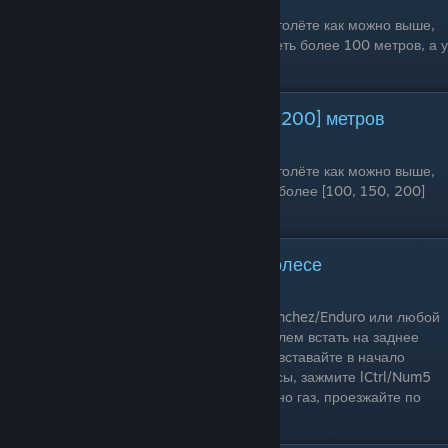
Одиночное прохождение: Да
Условия выполнения: Поднявшись на вертолёте как можно выше,
выпрыгнуть и в свободном полёте пролететь более 100 метров, а у
земли открыть парашют и приземлиться.
Парашютироваться с: [100, 150, 200] метров
Одиночное прохождение: Да
Условия выполнения: Поднявшись на вертолёте как можно выше,
выпрыгнуть, открыть парашют, пролететь более [100, 150, 200]
метров и приземлиться.
Проехать 10 секунд на заднем колесе
Одиночное прохождение: Да
Условия выполнения: Возьмите/купите Sanchez/Enduro или любой
другой мотоцикл, который может без проблем встать на заднее
колесо. Езжайте в аэропорт Лос Сантоса, вставайте в начало
самой длинной взлётно-посадочной полосы, зажмите lCtrl/Num5
(поднять переднее колесо) и одновременно газ, проезжайте по
ВПП до конца на заднем колесе.