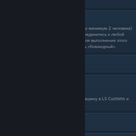
«Команда Уцелевших». Завершите дело.
Командная перестрелка
Одиночное прохождение: Нет (необходимо минимум 2 человека)
Условия выполнения: Запустите или присоединитесь к любой
«Перестрелке». Обратите внимание, что для выполнения этого
задания в типе перестрелок должно стоять «Командный».
[ М ]
Модифицировать транспорт
Одиночное прохождение: Да
Условия выполнения: Пригоните любую машину в LS Customs и
поставьте самые дешёвые номера (200$).
[ Н ]