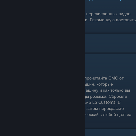
Одиночное прохождение: Да
Условия выполнения: Запустите любую из перечисленных видов
гонок, и если требуется выберите тип гонки. Рекомендую поставить
1 круг.
[ Д ]
Доставить транспорт Симеону
Одиночное прохождение: Да
Условия выполнения: Откройте телефон, прочитайте СМС от
Симеона, где он перечисляет названия машин, которые
необходимо доставить. Найдите нужную машину и как только вы
сядете в машину, у вас появится две звезды розыска. Сбросьте
внимание полиции и поезжайте в ближайший LS Customs. В
тюнинг-центре отремонтируйте машину, а затем перекрасьте
самой дешёвой краской (Окраска→Классический→любой цвет за
780$) и отвезите в порт Лос Сантоса.