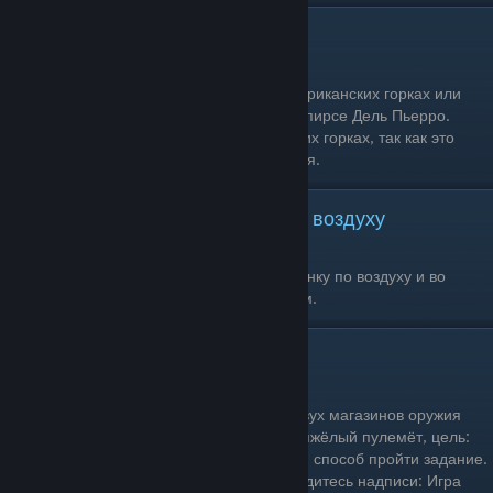
Посетите аттракцион
Одиночное прохождение: Да
Условия выполнения: Прокатитесь на американских горках или
колесе обозрения, которые находятся на пирсе Дель Пьерро.
Рекомендуется выполнять на американских горках, так как это
быстрее, чем катание на колесе обозрения.
Пролететь под мостом в гонке по воздуху
Одиночное прохождение: Да
Условия выполнения: Запустите любую гонку по воздуху и во
время гонки пролетите под любым мостом.
Посетить тир
Одиночное прохождение: Да
Условия выполнения: Посетите один из двух магазинов оружия
«Ammu-Nation», где есть тир. Выберите тяжёлый пулемёт, цель:
Решётка с мишенями. Это самый быстрый способ пройти задание.
Проведите два раунда и обязательно дождитесь надписи: Игра