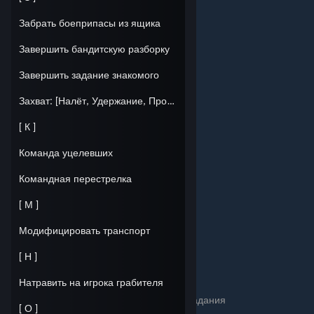
Награды:
Забрать боеприпасы из ящика
Завершить бандитскую разборку
Завершить задание знакомого
Захват: [Налёт, Удержание, Противостояние (contend), GTA]
[ К ]
Команда уцелевших
Командная перестрелка
[ М ]
Модифицировать транспорт
[ Н ]
Натравить на игрока грабителя
Награда: Суточная вахта - Выполни три задания
[ О ]