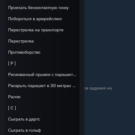
Проехать бесконтактную гонку
Побороться в армрейслинг
Перестрелка на транспорте
Перестрелка
Противоборство
[ Р ]
Рискованный прыжок с парашютом
Раскрыть парашют в 30 метрах от земли
Награда: Трудяга - Выполняй без пропусков задания на
протяжении 28 дней
Ралли
[ С ]
Сыграть в дартс
Сыграть в гольф