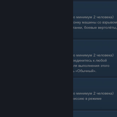
Перестрелка на транспорте
Одиночное прохождение: Нет (необходимо минимум 2 человека)
Условия выполнения: На карте найдите иконку машины со взрывом
- это миссия перестрелки на транспорте (танки, боевые вертолёты,
истребители). Пройдите перестрелку.
Перестрелка
Одиночное прохождение: Нет (необходимо минимум 2 человека)
Условия выполнения: Запустите или присоединитесь к любой
«Перестрелке». Обратите внимание, что для выполнения этого
задания в типе перестрелок должно стоять «Обычный».
Противоборство
Одиночное прохождение: Нет (необходимо минимум 2 человека)
Условия выполнения: Завершите любую миссию в режиме
«Противоборство».