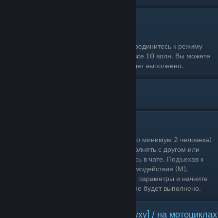
Выживание
Одиночное прохождение: Да
Условия выполнения: Запустите или присоединитесь к режиму
«Выживание». Необязательно проходить все 10 волн. Вы можете
умереть после первой волны, задание будет выполнено.
[ Г ]
Гонка-импровизация
Одиночное прохождение: Нет (необходимо минимум 2 человека)
Условия выполнения: Рекомендуется выполнять с другом или
другим игроком, с которым вы договоритесь в чате. Подъехав к
другу или знакомому, откройте меню взаимодействия (М),
выберите Гонка-импровизация, настройте параметры и начните
её. Неважно победите вы или нет - задание будет выполнено.
Гонка GTA / по [суше, воде, воздуху] / на мотоциклах