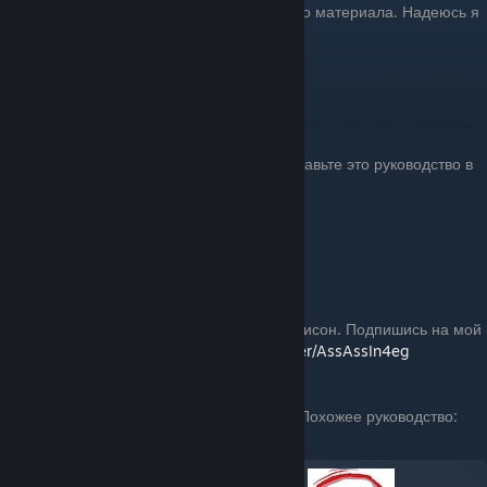
Спасибо за внимание и прочтение данного материала. Надеюсь я
вам помог))
Не забывайте оценивать руководство. Добавьте это руководство в
избранное чтобы не потерять)
Вещички которые не жалко:
Offer a trade to АssАssIn4еg...
Хотя мне хватит слово Спасибо) или подписон. Подпишись на мой
недоканал :)
https://www.youtube.com/user/AssAssIn4eg
Похожее руководство: