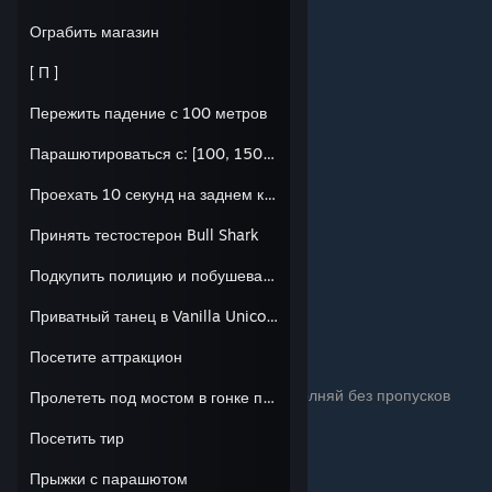
Ограбить магазин
[ П ]
Пережить падение с 100 метров
Парашютироваться с: [100, 150, 200] метров
Проехать 10 секунд на заднем колесе
Принять тестостерон Bull Shark
Подкупить полицию и побушевать
Приватный танец в Vanilla Unicorn
Посетите аттракцион
Награда: Целеустремлённый игрок - Выполняй без пропусков
Пролететь под мостом в гонке по воздуху
задания на протяжении 7 дней
Посетить тир
Прыжки с парашютом