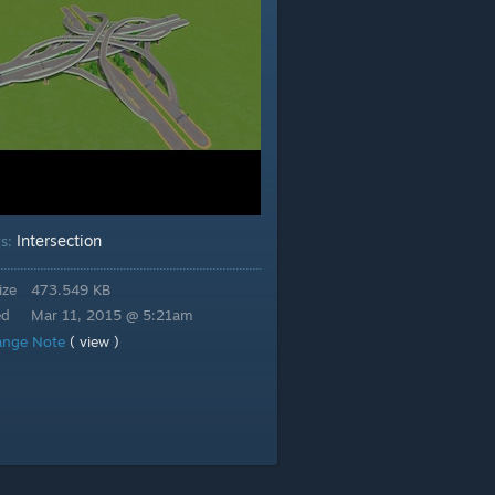
Intersection
ts:
ize
473.549 KB
ed
Mar 11, 2015 @ 5:21am
ange Note
( view )