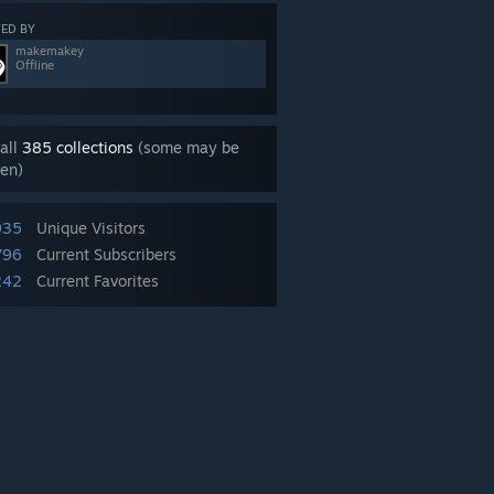
ED BY
makemakey
Offline
all
385 collections
(some may be
en)
935
Unique Visitors
796
Current Subscribers
242
Current Favorites