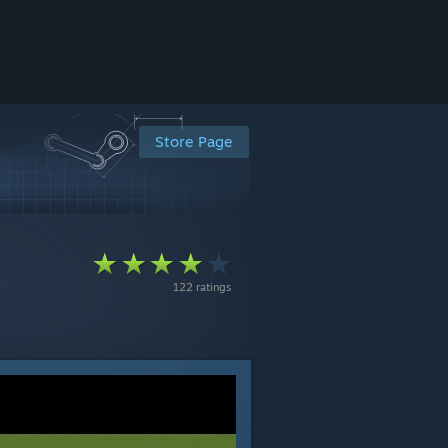
Store Page
122 ratings