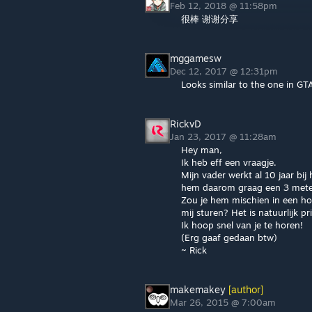
Feb 12, 2018 @ 11:58pm
很棒 谢谢分享
mggamesw
Dec 12, 2017 @ 12:31pm
Looks similar to the one in GTA
RickvD
Jan 23, 2017 @ 11:28am
Hey man,
Ik heb eff een vraagje.
Mijn vader werkt al 10 jaar bij 
hem daarom graag een 3 meter
Zou je hem mischien in een ho
mij sturen? Het is natuurlijk p
Ik hoop snel van je te horen!
(Erg gaaf gedaan btw)
~ Rick
makemakey
[author]
Mar 26, 2015 @ 7:00am