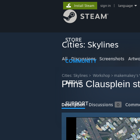
Install Steam
sign in
|
language
STORE
Cities: Skylines
All
Discussions
Screenshots
Artwo
COMMUNITY
Cities: Skylines
>
Workshop
>
makemakey's 
Prins Clausplein s
ABOUT
SUPPORT
Description
Discussions
0
Comme