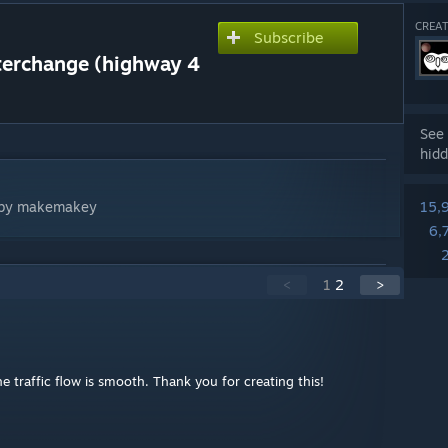
CREAT
Subscribe
nterchange (highway 4
See 
hidd
n by makemakey
15,
6,
<
1
2
>
he traffic flow is smooth. Thank you for creating this!