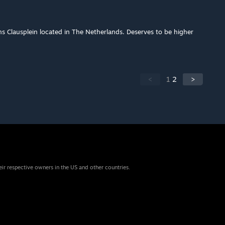
ins Clausplein located in The Netherlands. Deserves to be higher
<
1
2
>
eir respective owners in the US and other countries.