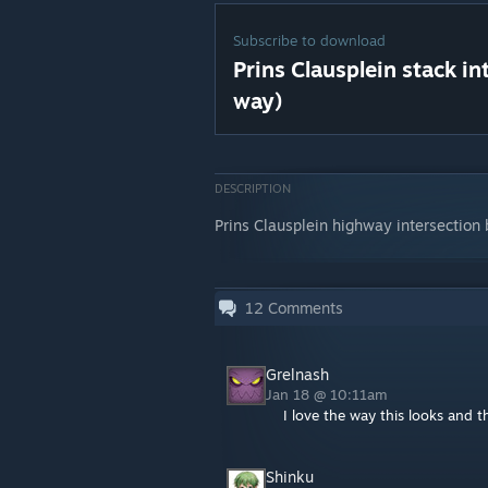
Subscribe to download
Prins Clausplein stack i
way)
DESCRIPTION
Prins Clausplein highway intersectio
12
Comments
Grelnash
Jan 18 @ 10:11am
I love the way this looks and t
Shinku