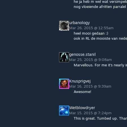
he ja heb m wel wat versimpeld,
nog vloeiende afritten parralel 
urbanology
Mar 26, 2015 @ 12:55am
heel mooi gedaan :)
ook in RL de mooiste van nede
genosse.stanil
Mar 25, 2015 @ 9:08am
Marvellous. For me it‘s nearly 
Knusprigvej
Mar 16, 2015 @ 9:39am
Awesome!
Wetblowdryer
Mar 15, 2015 @ 7:24pm
This is great. Tumbed up. Tha