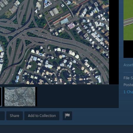
Asse
File S
Post
1 Ch
Share
Add to Collection