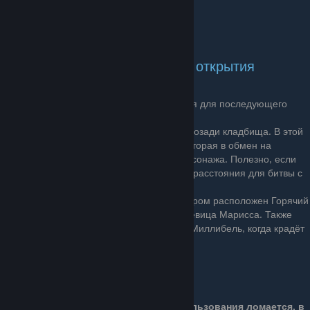
Простой ключ необходим для открытия
четырёх замков:
1.
Вход в Королевские стоки, что требуется для последующего
прохождения.
2.
Пещера в восточной части Грязьмута, позади кладбища. В этой
пещере обитает Исповедница Джиджи, которая в обмен на
протухшее яйцо может призвать Тень персонажа. Полезно, если
игроку не хочется преодолевать большие расстояния для битвы с
Тенью.
3.
Дом наслаждений в Городе слёз, в котором расположен Горячий
ключ, а также находятся Погги Торакс и певица Марисса. Также
именно в Доме наслаждений скрывается Миллибель, когда крадёт
Гео персонажа.
4.
Доступ в Божий кров в Выгребной яме.
Описание
Открывает простые замки, после использования ломается, в