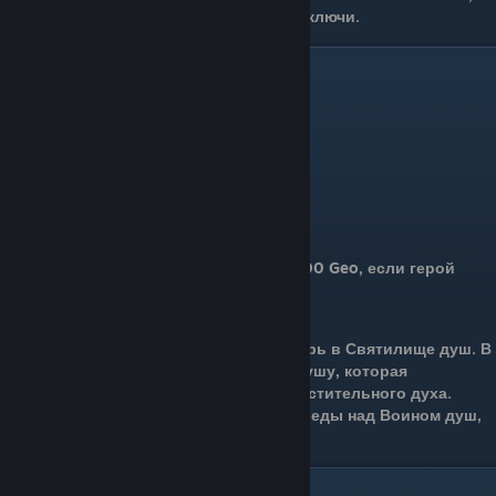
связи с чем приходится искать новые ключи.
2.Изящный ключ
Получение
Можно купить у Слая в Грязьмуте за 800 Geo, если герой
принесёт торговцу ключ лавочника.
Описание
Изящный ключ позволяет открыть дверь в Святилище душ. В
комнате можно обнаружить Теневую душу, которая
значительно увеличивает мощность Мстительного духа.
Заклинание Рыцарь получит после победы над Воином душ,
которому будут помогать Блажи.