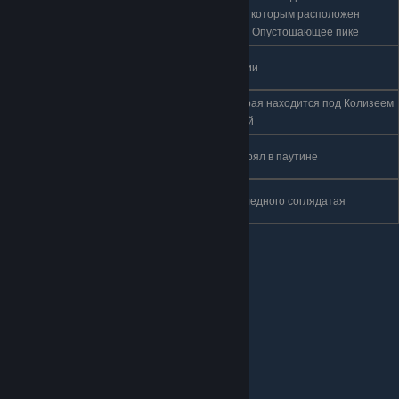
Королевские
4
переключатель кислоты, под которым расположен
стоки
непрочный пол. Необходимо Опустошающее пике
Воющие
5
В нижней левой части локации
утёсы
Край
В левой части пещеры, которая находится под Колизеем
6
королевства
глупцов, за непрочной стеной
Глубинное
7
Слева от места, где Зот застрял в паутине
гнездо
Колизей
8
Справа от входа на арену Бледного соглядатая
глупцов
Точное расположение: