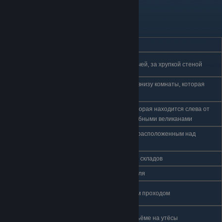
№
ЛОКАЦИЯ
ОПИСАНИЕ
Зелёная
1
Неподалёку от вокзала рогачей, за хрупкой стеной
тропа
Зелёная
Забраться по правой стене внизу комнаты, которая
2
тропа
ведёт в Туманный каньон
Грибные
В правой части комнаты, которая находится слева от
3
пустоши
места сражения с двумя Грибными великанами
Грибные
Рядом с шепчущим корнем, расположенным над
4
пустоши
Деревней богомолов
5
Город слёз
Слева от Вокзала Городских складов
6
Город слёз
В башне над Вокзалом Короля
Дом
7
На первом этаже за скрытым проходом
наслаждений
Воющие
8
На правой стороне при подъёме на утёсы