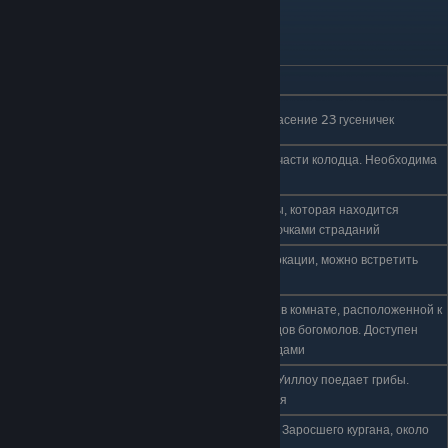
№
ЛОКАЦИЯ
ОПИСАНИЕ
Забытое
1
Даётся Отцом гусеничек за спасение 23 гусеничек
перепутье
Забытое
В секретном проходе в левой части колодца. Необходима
2
перепутье
клешня богомола
Зелёная
В нижней левой части комнаты, которая находится
3
тропа
неподалёку от комнаты с Колючками страданий
Грибные
В комнате в северной части локации, можно встретить
4
пустоши
большое количество Спорней
В сундуке, который находится в комнате, расположенной к
Деревня
5
северо-востоку от арены Лордов богомолов. Доступен
богомолов
только после победы над лордами
Вокзал
В верхней части комнаты, где Уиллоу поедает грибы.
6
Королевы
Необходимы монаршие крылья
Туманный
В комнате к северо-востоку от Заросшего кургана, около
7