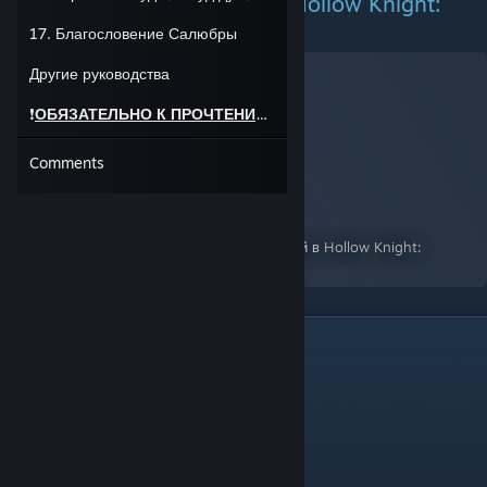
Руководство по достижения Hollow Knight:
Silksong
17. Благословение Салюбры
Другие руководства
❗
ОБЯЗАТЕЛЬНО К ПРОЧТЕНИЮ
❗
Comments
Гайд на 100% достижения RU
A Guide for Hollow Knight: Silksong
By:
zerl0ziz
Полный гайд по получению всех достижений в Hollow Knight:
Silksong В руководстве имеются спойлеры!
1.Простой ключ