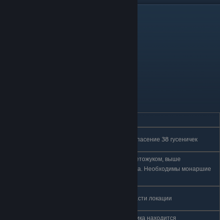
9.Идол Короля
№
ЛОКАЦИЯ
ОПИСАНИЕ
Забытое
1
Даётся Отцом гусеничек за спасение 38 гусеничек
перепутье
В небольшом проходе со Светожуком, выше
Кристальный
2
местонахождения Корнифера. Необходимы монаршие
пик
крылья
Долина
3
За водопадом в восточной части локации
духов
На арене Навозного защитника находится