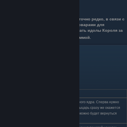
Описание:
Идолы Короля можно встретить достаточно редко, в связи с
чем они являются востребованными товарами для
Старьёвщика Лемма. Лемм будет покупать идолы Короля за
800
, что является внушительной суммой.
10.Загадочное яйцо
№
ЛОКАЦИЯ
ОПИСАНИЕ
Находится в пещере Живительного ядра. Сперва нужно
взять яйцо: подобрав амулет, Рыцарь сразу же окажется
1
Бездна
снаружи пещеры, и в неё невозможно будет вернуться
вновь.