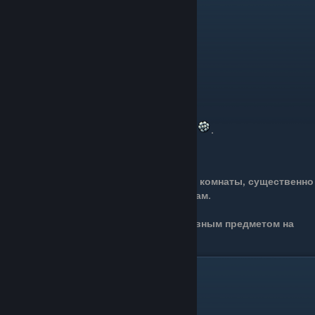
Получение:
Слай продаст Рыцарю фонарь за 1800
.
Описание:
Светомуший фонарь освещает тёмные комнаты, существенно
облегчая путешествие по тёмным местам.
Является крайне дорогим, но эффективным предметом на
ранней стадии игры.
12.Бледная руда