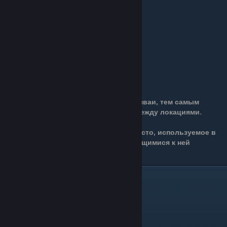
Точное расположение:
Описание:
Позволяет Рыцарю использовать трамваи, тем самым
значительно упрощая передвижение между локациями.
В трамвае также находится сидячее место, используемое в
качестве скамейки, со всеми прилагающимися к ней
функциями.
14.Нежный цветок