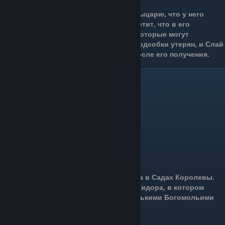
В какой-то момент игры Слай скажет Рыцарю, что у него
больше ничего нет на продажу, но отметит, что в его
подсобке есть ещё несколько вещей, которые могут
приглянуться герою. Однако ключ от подсобки утерян, и Слай
сможет продать новые вещи только после его получения.
4.Ключ любви
Получение:
Ключ любви можно найти на трупе жука в Садах Королевы.
Труп расположен в конце длинного коридора, в котором
Рыцарю предстоит сразиться с несколькими Богомольими
предателями.