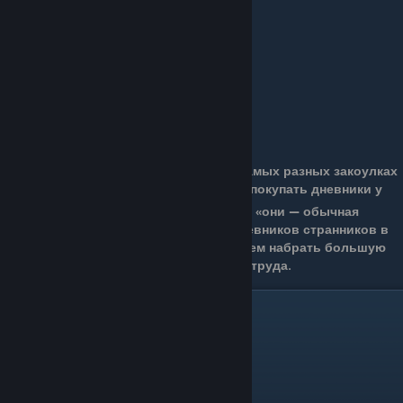
Описание:
Журналы странников можно найти в самых разных закоулках
Халлоунеста. Старьёвщик Лемм будет покупать дневники у
главного героя всего за 200
, так как «они — обычная
находка». Несмотря на малую цену, дневников странников в
игре действительно много, в связи с чем набрать большую
сумму Гео с помощью них не составит труда.
8.Печать Халлоунеста