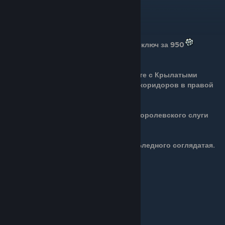
Получение
- Слай продаст персонажу простой ключ за 950
1) В Городе слёз, в большой комнате с Крылатыми
часовыми. Ключ лежит в одном из коридоров в правой
части комнаты.
2) В Древнем котловане, на трупе Королевского слуги
внутри мёртвого Чревосида.
3) В Колизее глупцов, выпадает с Бледного соглядатая.
Точное расположение: