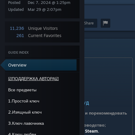
Posted
Dec 7, 2024 @ 1:25pm
Updated
Mar 29 @ 2:07pm
4
Award
Favorite
Share
11,236
Unique Visitors
261
Current Favorites
☑️ПОДДЕРЖКА АВТОРА☑️
GUIDE INDEX
Overview
☑️ПОДДЕРЖКА АВТОРА☑️
Все предметы
1.Простой ключ
Благодарность за мой труд
2.Изящный ключ
Добавить в избранное, оценить и порекомендовать 
руководство;
3.Ключ лавочника
Прокомментировать данное руководство;
Поддержка игровыми вещами в Steam.
4.Ключ любви