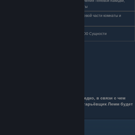
Находится слева от места получения теневой накидки,
2
Бездна
охраняется Щупальцами пустоты
Место
Необходимо придерживаться левой части комнаты и
3
Рождения
углубляться в пещеру
Земли
4
Даётся Провидицей за сбор 1200 Сущности
упокоения
Точное расположение:
Описание:
Загадочное яйцо встречается крайне редко, в связи с чем
является очень дорогим предметом. Старьёвщик Лемм будет
покупать загадочные яйца за 1200
.
11.Светомуший фонарь