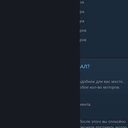
от 100 до 200 фундаментов = 2 мотора
от 200 до 300 фундаментов = 3 мотора
от 300 до 400 фундаментов = 4 мотора
от 400 до 500 фундаментов = 5 моторов
от 500 до 600 фундаментов = 6 моторов
и т.д
Как установить МОТОР И ШТУРВАЛ?
ШТУРВАЛ
Штурвал устанавливаем в любое удобное для вас место.
Вам хватит одного штурвала на любое кол-во моторов.
МОТОР
Для установки мотора вырубаем 3 фундамента.
После этого вы спокойно
сможете поставить мотор