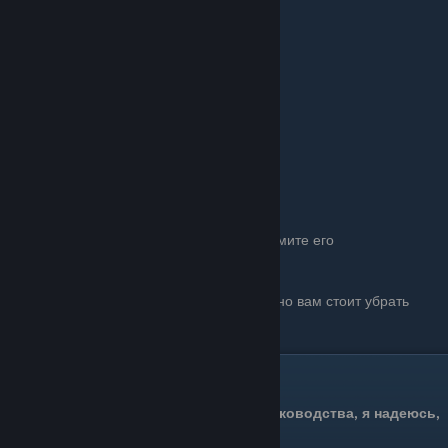
Возможно у вас опущен якорь. Поднимите его
В рафте есть баг с моторами, возможно вам стоит убрать
мотор и поставить его снова.
Спасибо!
Спасибо за прочтение моего руководства, я надеюсь,
что смогла вам помочь!