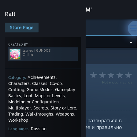
Sign in
Raft
Store
Store Page
Raft
Community
CREATED BY
tsarleg | GUNDOS
Offline
Raft
>
Guides
>
tsarleg | GUNDOS's Guides
About
Support
Achievements
Category:
,
Not enough ratings
Characters
Classes
Co-op
,
,
,
Crafting
Game Modes
Gameplay
,
,
Change language
МОТОР | RAFT
Basics
Loot
Maps or Levels
,
,
,
Modding or Configuration
,
By tsarleg | GUNDOS
Get the Steam Mobile App
Multiplayer
Secrets
Story or Lore
,
,
,
Trading
Walkthroughs
Weapons
,
,
,
Данное руководство поможет вам разобраться в
View desktop website
Workshop
том, как сделать ваш плот быстрее и правильно
Russian
Languages:
установить моторы.