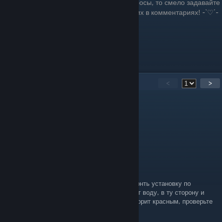
Если у вас остались какие-то вопросы, то смело задавайте
их в комментариях! -`♡´-
17
Comments
<
>
Rick Astley
Apr 16 @ 5:14am
благодарю тебя, премудрая тилапия
Romwy
Jan 22 @ 4:58am
Если у вас плот плывёт боком, нужно повернть установку по
гребному колесу. С какой стороны загребает воду, в ту сторону и
плывёт. Если при повороте установки она горит красным, проверьте
не мешают ли вам балки на потолке.