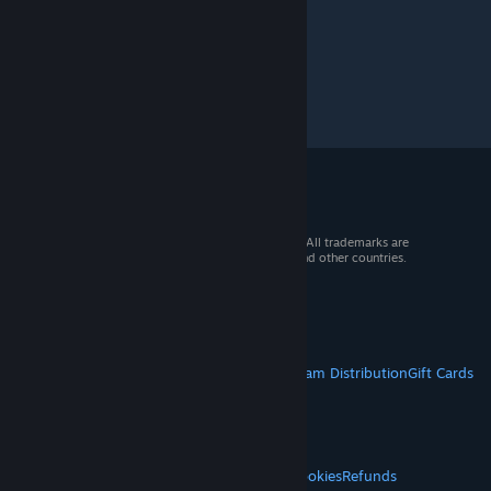
© 2026 Valve Corporation. All rights reserved. All trademarks are
property of their respective owners in the US and other countries.
VAT included in all prices where applicable.
Get Mobile Apps
STEAM
About Steam
Steam SSA
Steamworks
Steam Distribution
Gift Cards
VALVE
About Valve
Jobs
Hardware
Recycling
LEGAL
Privacy
Accessibility
Notices & Policies
Cookies
Refunds
© Valve Corporation. All rights reserved. All