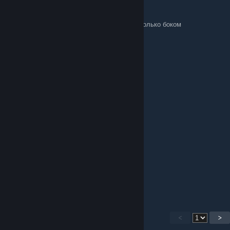
ЗОМБАЛЬНЫЙ
Sep 27, 2024 @ 7:08am
что делать если мотор не ставится прямо только боком
Kurt
Sep 8, 2024 @ 4:40am
nice
SOKOLIK
Sep 2, 2024 @ 2:30am
Всё понятно, спасибо большое.
шлюхарождённая
Aug 31, 2024 @ 1:02pm
спасибо)
<
>