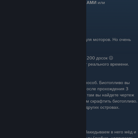
Моторы
можно заправлять
ДОСКАМИ
или
БИОТОПЛИВОМ
ДОСКИ
Доски - самый простой расходник для моторов. Но очень
затратный.
1 мотор = 20 досок
То есть, если у вас 10 моторов вам нужно 200 досок ☹
20 досок хватает примерно на 9-10 минут реального времени.
БИОТОПЛИВО
Биотопливо - более сложный способ. Биотопливо вы
сможете использовать, только после прохождения 3
сюжетного острова "Бальбоа" - там вы найдете чертеж
очистителя биотоплива
оно поможет вам скрафтить биотопливо.
Так же биотопливо можно будет найти на других островах.
Очиститель биотоплива:
Закидываем в него мёд и
еду (любую, например: