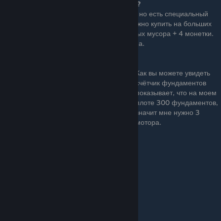
Как узнать сколько у вас фундаментов?
вы конечно можете посчитать их вручную, но есть специальный
прибор -
счётчик фундаментов
. Его можно купить на больших
островах в магазинчике за 3 пресированных мусора + 4 монетки.
Он расположен на втором уровне магазина.
Как вы можете увидеть
счётчик фундаментов
показывает, что на моем
плоте 300 фундаментов,
значит мне нужно 3
мотора.
Работает вся схема так:
от 0 до 100 фундаментов = 1 мотор