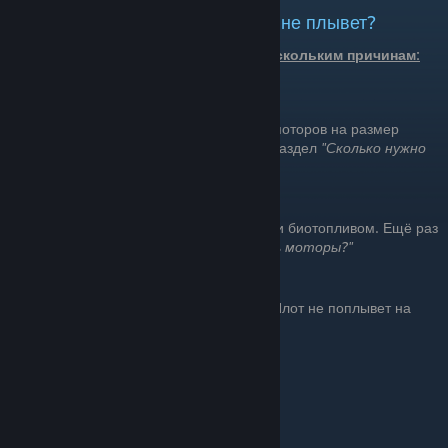
ПОЧЕМУ моторы буксуют и плот не плывет?
Моторы могут буксовать по нескольким причинам:
Вы поставили недостаточное кол-во моторов на размер
вашего плота. Ещё раз перечитайте раздел
"Сколько нужно
моторов на мой плот?"
Вы
НЕ
заправили моторы досками или биотопливом. Ещё раз
перечитайте раздел
"Чем заправлять моторы?"
Возможно вы забыли закрыть парус. Плот не поплывет на
моторах, если открыт парус.