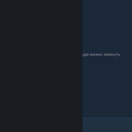
Также слева есть область для топки, куда можно закинуть
доски или биотопливо
Чем заправлять МОТОРЫ?