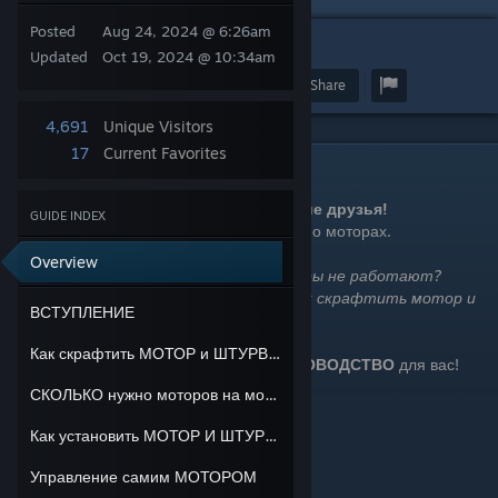
Posted
Aug 24, 2024 @ 6:26am
5
Updated
Oct 19, 2024 @ 10:34am
Award
Favorite
Share
4,691
Unique Visitors
17
Current Favorites
ВСТУПЛЕНИЕ
Доброго времени суток, дорогие друзья!
GUIDE INDEX
В данном руководстве я расскажу о моторах.
Overview
Как установить моторы? Почему моторы не работают?
Почему я не могу поставить мотор? Как скрафтить мотор и
ВСТУПЛЕНИЕ
штурвал?
Как скрафтить МОТОР и ШТУРВАЛ?
Возникают такие вопросы? Тогда это
РУКОВОДСТВО
для вас!
СКОЛЬКО нужно моторов на мой плот?
Как установить МОТОР И ШТУРВАЛ?
Управление самим МОТОРОМ