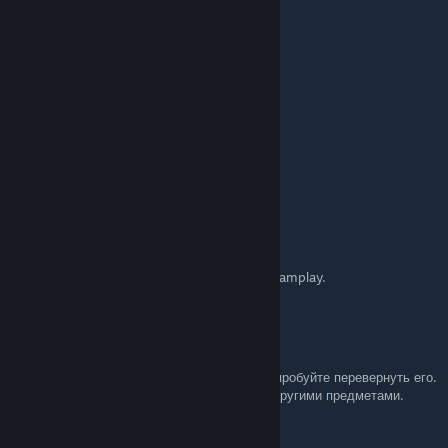
Я ЧЕРНЫЙ
Jan 8 @ 11:08pm
добавляйтесь в друзья поиграем вместе
lenor135
Oct 26, 2024 @ 5:43am
Bernary
Oct 5, 2024 @ 8:00am
Добавляйтесь в друзья, для достижения Teamplay.
tsarleg | GUNDOS
[author]
Oct 1, 2024 @ 9:49am
@ВаняСупермен228, не совсем поняла, попробуйте перевернуть его.
Переворот осуществляется так же как и с другими предметами.