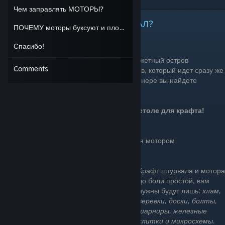
Чем заправлять МОТОРЫ?
Как скрафтить МОТОР и ШТУРВАЛ?
ПОЧЕМУ моторы буксуют и плот не плывет?
Как же скрафтить мотор?
Спасибо!
Для начала вы должны пройти сюжетный остров
Comments
"
васагатан
" - это второй сюжетный остров, который идет сразу же
после "
радиовышки
", в Васагатане на лайнере вы найдете
чертежи мотора и штурвала.
Уже получили чертежи? Изучите их на столе для крафта!
МОТОР
необходим вам для движения
ШТУРВАЛ
необходим вам для управления мотором
Крафт штурвала и мотора
до боли простой, вам
нужны будут лишь:
хлам,
веревки, доски, болты,
шарниры, железные
слитки и микросхемы.