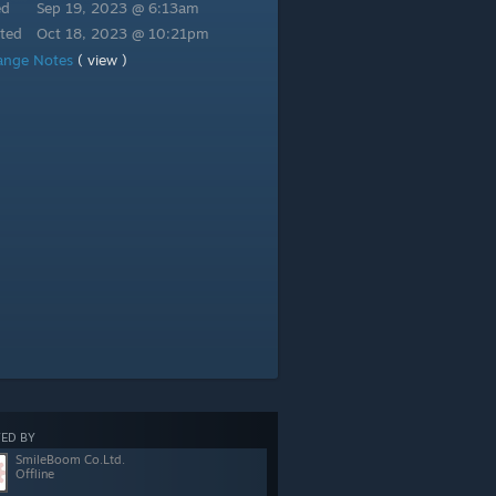
ed
Sep 19, 2023 @ 6:13am
ted
Oct 18, 2023 @ 10:21pm
ange Notes
( view )
ED BY
SmileBoom Co.Ltd.
Offline