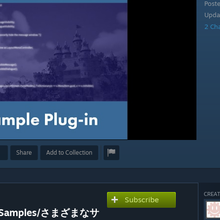
Post
Upda
2 Ch
Share
Add to Collection
CREAT
Subscribe
ous Samples/さまざまなサ