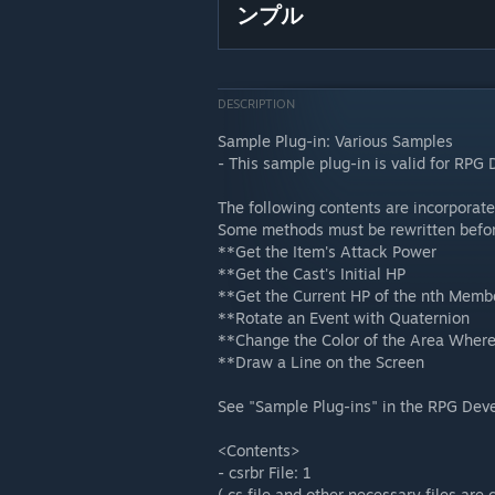
ンプル
DESCRIPTION
Sample Plug-in: Various Samples
- This sample plug-in is valid for RPG 
The following contents are incorporate
Some methods must be rewritten befor
**Get the Item's Attack Power
**Get the Cast's Initial HP
**Get the Current HP of the nth Member
**Rotate an Event with Quaternion
**Change the Color of the Area Where
**Draw a Line on the Screen
See "Sample Plug-ins" in the RPG Deve
<Contents>
- csrbr File: 1
(.cs file and other necessary files are