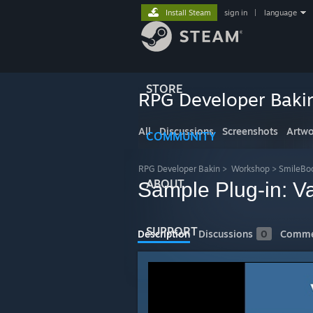
Install Steam
sign in
|
language
STORE
RPG Developer Baki
All
Discussions
Screenshots
Artwo
COMMUNITY
RPG Developer Bakin
>
Workshop
>
SmileBo
ABOUT
Sample Plug-i
SUPPORT
Description
Discussions
0
Comme