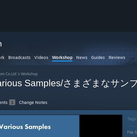
n
rk
Broadcasts
Videos
Workshop
News
Guides
Reviews
om Co.Ltd.'s Workshop
n: Various Samples/さまざまなサ
nts
1
Change Notes
Tags
File S