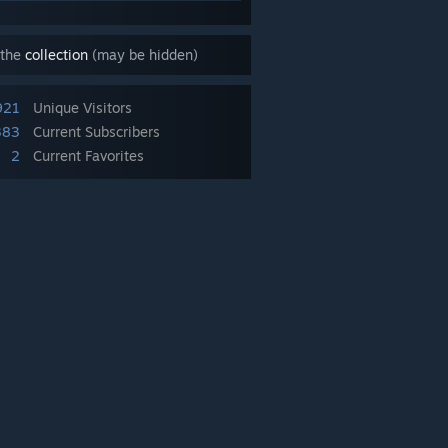
 the
collection
(may be hidden)
921
Unique Visitors
383
Current Subscribers
2
Current Favorites