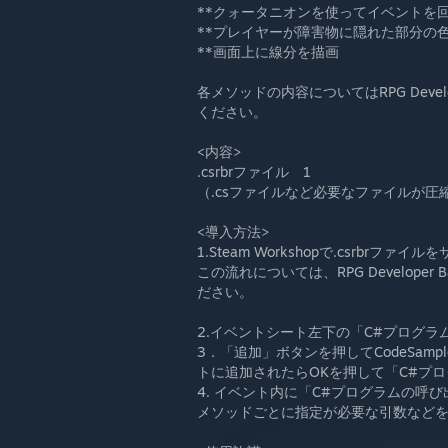
**クォータニオンを使ってイベントを
**プレイヤーが障害物に隠れた部分の
**画面上に線分を描画
各メソッドの内容についてはRPG Devel
ください。
<内容>
.csrbrファイル 1
（.csファイルなど必要なファイルが
<導入方法>
1.Steam Workshopで.csrbr
この流れについては、RPG Developer 
ださい。
2.イベントシート左下の「C#プログ
3．「追加」ボタンを押してCodeSamples_S
トに追加されたらOKを押して「C#プ
4. イベント内に「C#プログラムの呼
メソッドごとに指定が必要な引数など