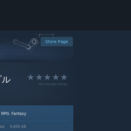
Store Page
ンプル
Not enough ratings
RPG
Fantasy
:
,
ize
5.855 KB