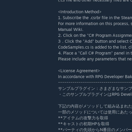
<Introduction Method>
1. Subscribe the .csrbr file in the Ste
For more information on this process
Manual Wiki.
2. Click on the "C# Program Assignment"
3．Click the "Add" button and selec
CodeSamples.cs is added to the list, c
4. Place a "Call C# Program" panel in
Please include any parameters that ne
<License Agreement>
In accordance with RPG Developer Bak
ｰｰｰｰｰｰｰｰｰｰｰｰｰｰｰｰｰｰｰｰｰｰｰｰｰｰｰｰｰｰｰｰｰｰｰ
サンプルプラグイン：さまざまなサン
・このサンプルプラグインはRPG Develop
下記の内容がメソッドして組み込まれ
一部のメソッドについては使用にあた
**アイテムの攻撃力を取得
**キャストの初期HPを取得
**パーティの先頭からN番目のメンバー