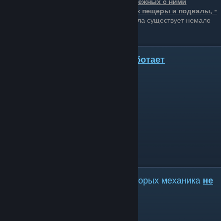
локациях механика работает, на смежных с ними
закрытых мини-локациях, таких как пещеры и подвалы, -
не работает
. Впрочем из этого правила существует немало
исключений
, о которых ниже.
Пещеры, в которых механика
работает
Лес Лукуллы
:
пещера Морадино
пещера Короля троллей
пещера испытаний Непорочных
пещера под деревней гоблинов
Призрачный Лес
:
могила рыцаря
Точки на крупных локациях, в которых механика
не
работает
Лес Лукуллы