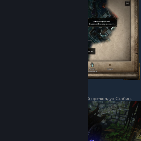
Призрачный лес
В Пустоши Охотника рядом с таверной орк-колдун Стабигг.