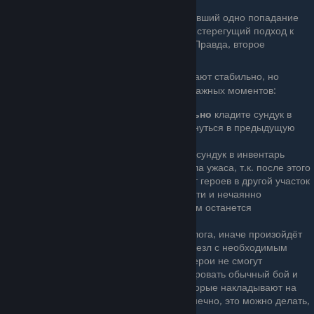
поверхность.
Единственный серьёзный враг, сдюживший одно попадание
сундука - Ходячий дуб в Хиберхайме, стерегущий подход к
тюрьме одного из братьев-колодцев. Правда, второе
попадание он не пережил.
При переходе в Первый сад броски работают стабильно, но
необходимо держать в голове несколько важных моментов:
Перед каждым телепортом
обязательно
кладите сундук в
инвентарь одного из героев, ведь вернуться в предыдущую
зону локации вы не сможете.
После победы над Нечистым забрать сундук в инвентарь
необходимо
ДО
разрушения Кристалла ужаса, т.к. после этого
произойдёт принудительный телепорт героев в другой участок
локации, а если вы играете на Доблести и нечаянно
сохранитесь - с драгоценным сундуком останется
попрощаться.
НЕ
убивайте Леандру
ДО
начала диалога, иначе произойдёт
софтлок: из Леандры не выпадет её жезл с необходимым
заклинанием (только посох), а сами герои не смогут
сдвинуться с места. Придётся инициировать обычный бой и
убивать её прихвостней-демонов, которые накладывают на
неё и друг на друга неуязвимость. Конечно, это можно делать,
бросаясь сундуком.