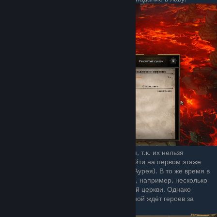
Некоторые использовать не получится, т.к. их нельзя
перемещать (такие сундуки можно найти на первом этаже
штаба легионеров рядом с комнатой Аурея). В то же время в
игре множество подходящих сундуков, например, несколько
можно выкопать на кладбище у Старой церкви. Однако
наиболее доступный из найденных мной ждёт героев за
восточной стеной кухни Легиона.