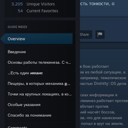
боевом применении телекинеза есть тонкости, о
3,205
Unique Visitors
которых я и расскажу.
54
Current Favorites
5
GUIDE INDEX
Award
Favorite
Share
Overview
Введение
Введение
Основы работы телекинеза. С чего начать
В противовес второй части, где телекинез в бою работает
стабильно, позволяя выходить победителем из любой ситуации, а
...Есть один
нюанс
информацию об этом в сети найти легко (например, тематическое
видео
на youtube-канале
Ekky
), с первой частью Divinity: OS дела
Пещеры, в которых механика
работает
обстоят далеко не так однозначно.
Точки на крупных локациях, в которых механика
не
работает
Перед началом своего прохождения в поисках информации я
наткнулся на предположения о том, что телекинез работает против
Особые указания
гуманоидных противников и, видимо, не работает против
негуманоидных, встретил несколько указаний насчёт боссов,
Спасибо за понимание
обитающих в окрестностях Сайсила, и о том, что для нанесения
урона нужно, чтобы используемый снаряд попал в круг на земле,
Comments