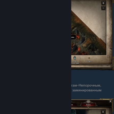
Рудники Лукуллы
Бросками нельзя навредить металлургам-Непорочным,
укрывающимся от Рыцарей смерти за заминированным
проходом.