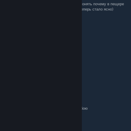
Большое спасибо за статью! Долго не мог понять почему в пещере
на кладбище урон по мобам не проходил, теперь стало ясно)
Спасибо за проделанную работу
uhryab
Nov 2, 2023 @ 11:37pm
NV
[author]
Jul 16, 2023 @ 2:52am
Вам спасибо
Shiozzya
Jul 16, 2023 @ 1:33am
Спасибо за интересную статью!
Как раз хотелось попробовать телекинез в бою