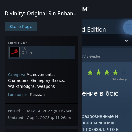
Sign in
Divinity: Original Sin Enhanced Edition
Store
Store Page
Divinity: Original Sin Enhanced Edition
Community
CREATED BY
NV
Offline
Divinity: Original Sin Enhanced Edition
>
Guides
>
NV's Guides
About
Support
Achievements
Category:
,
34 ratings
Characters
Gameplay Basics
,
,
Walkthroughs
Weapons
,
Change language
Телекинез и его применение в бою
Russian
Languages:
By NV
Get the Steam Mobile App
Posted
May 14, 2023 @ 11:23am
В сети мне удалось найти очень разрозненные и
View desktop website
Updated
Aug 1, 2023 @ 11:26am
неполные сведения о данной игровой механике
Divinity: Original Sin. Личный опыт показал, что в