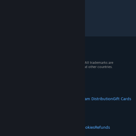
© 2026 Valve Corporation. All rights reserved. All trademarks are
property of their respective owners in the US and other countries.
VAT included in all prices where applicable.
Get Mobile Apps
STEAM
About Steam
Steam SSA
Steamworks
Steam Distribution
Gift Cards
VALVE
About Valve
Jobs
Hardware
Recycling
LEGAL
Privacy
Accessibility
Notices & Policies
Cookies
Refunds
© Valve Corporation. All rights reserved. All
MORE
trademarks are property of their respective owners