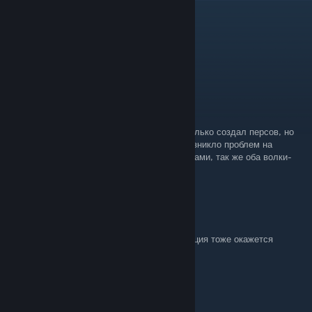
NV
[author]
Oct 28, 2024 @ 2:58am
Пишите об успехах
Пламя во тьме
Oct 27, 2024 @ 3:10pm
попробую данный вариант для доблести, только создал персов, но
не знаю правильно ли я выбрал, чтоб не возникло проблем на
начальной стадии. Обоих сделал следопытами, так же оба волки-
одиночки.
NV
[author]
Jan 17, 2024 @ 12:04pm
Пожалуйста. Надеюсь, остальная информация тоже окажется
полезной
Veilin
Jan 17, 2024 @ 10:51am