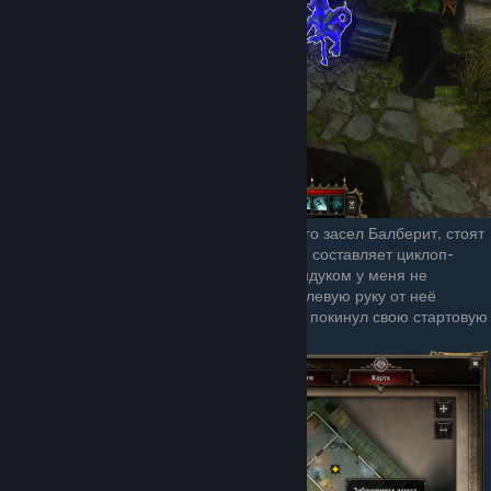
На болотах, у дома, в подвале которого засел Балберит, стоят
два циклопа-костолома, компанию им составляет циклоп-
лунопляс. Так вот, её прихлопнуть сундуком у меня не
получилось, так же как и стоящего по левую руку от неё
костолома, хотя он стал уязвим, когда покинул свою стартовую
позицию.