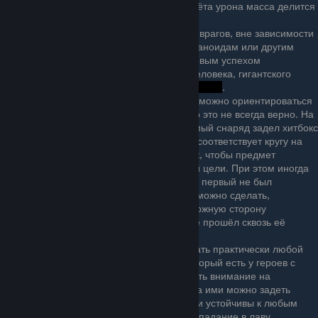
отличие от второй части, где для расчёта урона масса делится
на 2.
Навык работает против
любых
типов врагов, вне зависимости
от модели и её принадлежности к гуманоидам или другим
анатомическим вариантам. С одинаковым успехом
запущенный снаряд может прибить человека, гигантского
паука, слизня и даже
.
Для попадания в цель действительно можно ориентироваться
на круг, обозначающий персонажа, но это не всегда верно. На
самом деле, важно, чтобы используемый снаряд задел хитбокс
модели, а он в некоторых случаях не соответствует кругу на
земле. Необходимо делать бросок так, чтобы предмет
оказался максимально близко к вашей цели. При этом иногда
может понадобиться два броска: если первый не был
эффективен, второй для надёжности можно сделать,
перекидывая предмет на противоположную сторону
относительно цели, чтобы он в полёте прошёл сквозь её
хитбокс.
В качестве снаряда можно использовать практически любой
контейнер, подойдёт даже рюкзак, который есть у героев с
самого начала игры, но лучше обратить внимание на
неразрушимые сундуки: из-за размера ими можно задеть
сразу нескольких врагов, к тому же они устойчивы к любым
повреждениям и переживают даже попадание в лаву.