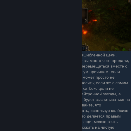
Подвижные предметы, выпавшие из зашибленной цели,
особенно если это торговец, которому вы много чего продали,
могут "прилипнуть" к сундуку и будут перемещаться вместе с
ним. Это может стать проблемой по двум причинам: если
предметов очень много, то такая куча может просто не
поместиться там, куда вы хотите её бросить; если же с самим
броском проблем нет, но вы заденете хитбокс цели не
сундуком, наполненным веществом нейтронной звезды, а
прилипшей к нему мелочью, то и урон будет высчитываться на
основании веса этой мелочи. Не забывайте, что
перемещаемый предмет можно вращать, используя колёсико
мыши (на геймпаде, как я понимаю, это делается правым
стиком). Чтобы стряхнуть прилипшие вещи, можно взять
сундук в инвентарь, а затем снова выложить на чистую