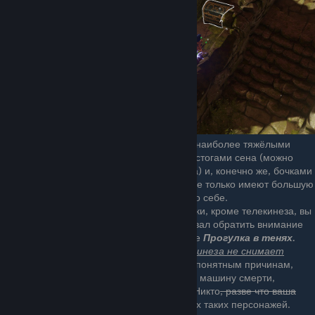
Само собой, заполнять сундук лучше наиболее тяжёлыми
предметами: другими контейнерами, стогами сена (можно
найти, например, к западу от Сайсила) и, конечно же, бочками
с маслом, ядом и водой. Последние не только имеют большую
массу, но могут пригодиться и сами по себе.
Принципиально не важно, какие навыки, кроме телекинеза, вы
будете развивать, но я бы рекомендовал обратить внимание
на ветку
Путь асассина
и заклинание
Прогулка в тенях.
Дело в том, что
использование телекинеза не снимает
скрытность и невидимость
, что, по понятным причинам,
превращает персонажа в незаметную машину смерти,
убивающую многотонным кирпичом. Никто
, разве что ваша
совесть,
не запрещает создать и двоих таких персонажей.