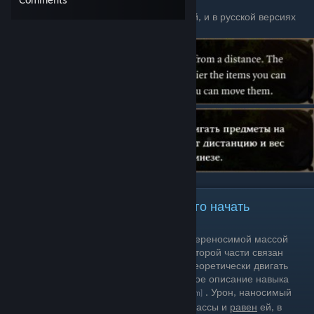
обозначающий модельку вашей цели.
К тому же описание навыка и в английской, и в русской версиях
неверное, что делу явно не помогает.
Основы работы телекинеза. С чего начать
В действительности никакой связи с переносимой массой
уровень навыка не имеет, а как и во второй части связан
только с дистанцией броска, то есть теоретически двигать
можно предметы любой массы. Краткое описание навыка
можно прочитать
здесь
. Урон, наносимый
[divinity.fandom.com]
снарядом, напрямую зависит от его массы и
равен
ей, в