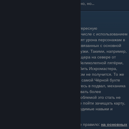
Казалось бы, всё просто и работает отлично, но...
...Есть один
нюанс
Игровой опыт позволил выяснить одну интересную
закономерность: броски предметов, в том числе с использованием
телекинеза, по какой-то причине не наносят урона персонажам в
пещерах и подвалах, то есть в локациях, связанных с основной
картой, но не требующих длительной загрузки. Такими, например,
являются: тренировочное подземелье, пещера на севере от
Сайсила, куда героев отправят по квесту Великолепной пятёрки,
подвал Старой церкви. Соответственно, убить Искромастера,
Бракка и ряд других персонажей чемоданом не получится. То же
самое касается укрытия Понтия Пирата: в самой Чёрной бухте
броски работают, но как только вы спуститесь в подвал, механика
помашет вам ручкой, вынуждая задействовать более
традиционные боевые умения. Однако проблемой это стать не
должно с учётом того, что вы сразу можете пойти зачищать карту,
набирая опыт и прокачивая любые необходимые навыки и
заклинания.
Таким образом, можно вывести общее правило:
на основных