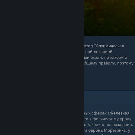
Храм мёртвых в Призрачном лесу (портал "Алхимическая
лаборатория") хотя и является отдельной локацией,
требующей перехода через загрузочный экран, по какой-то
причине полностью не подчиняется общему правилу, поэтому
броски и телекинез там бесполезны.
Особые указания
Следует помнить о нескольких защитных сферах (Железная
защита), создающих ауру неуязвимости к физическому урону,
что не позволит нанести сундуком хоть какие-то повреждения.
Такая сфера есть у леди Анны, супруги барона Мортерика, у