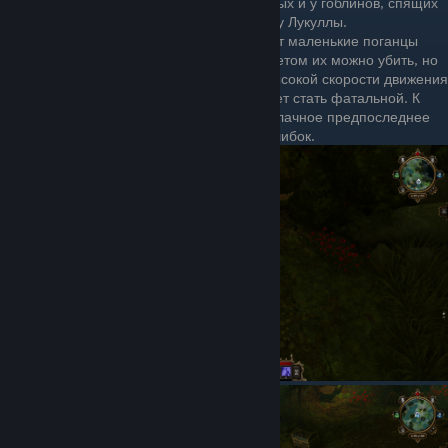
преподавателя в академии Непорочных и у гоблинов, спящих
в небольшом лагере на пути к Руднику Лукуллы.
На болотах в Призрачном лесу летают маленькие поганцы
(Бдительное око). Брошенным предметом их можно убить, но
при этом легко промахнуться из-за высокой скорости движения
цели. На Доблести такая ошибка может стать фатальной. К
слову, на этом прервалось моё безоблачное предпоследнее
прохождение. Не повторяйте моих ошибок.