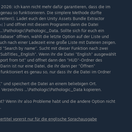
 2026: ich kann nicht mehr dafür garantieren, dass die im
 genau so funktionieren. Die simplere Methode dürfte
eiten!). Ladet euch den Unity Assets Bundle Extractor
) und öffnet mit diesem Programm dann die Datei
m]
..\Pathologic\Pathologic_Data. Sollte sich für euch ein
atabase" öffnen, wählt die letzte Option auf der Liste und
euch nach einer Ladezeit eine große Liste mit Dateien zeigen.
d "Search by name". Sucht mit dieser Funktion nach zwei
"SubTitles_English". Wenn ihr die Datei "English" ausgewählt
Import from txt" und öffnet dann den "HUD"-Ordner des
Darin ist nur eine Datei, die ihr dann per "Öffnen"
 funktioniert es genau so, nur dass ihr die Datei im Ordner
" und speichert die Datei an einem beliebigen Ort.
 Verzeichnis ...\Pathologic\Pathologic_Data kopieren.
cht? Wenn ihr also Probleme habt und die andere Option nicht
.
ertitel vorerst nur für die englische Sprachausgabe