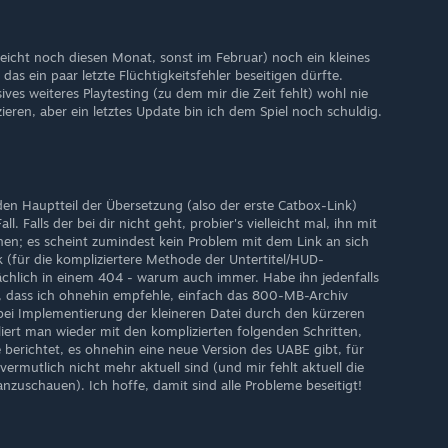
leicht noch diesen Monat, sonst im Februar) noch ein kleines
 ein paar letzte Flüchtigkeitsfehler beseitigen dürfte.
ives weiteres Playtesting (zu dem mir die Zeit fehlt) wohl nie
izieren, aber ein letztes Update bin ich dem Spiel noch schuldig.
en Hauptteil der Übersetzung (also der erste Catbox-Link)
ll. Falls der bei dir nicht geht, probier's vielleicht mal, ihn mit
en; es scheint zumindest kein Problem mit dem Link an sich
k (für die kompliziertere Methode der Untertitel/HUD-
chlich in einem 404 - warum auch immer. Habe ihn jedenfalls
, dass ich ohnehin empfehle, einfach das 800-MB-Archiv
 bei Implementierung der kleineren Datei durch den kürzeren
ert man wieder mit den komplizierten folgenden Schritten,
 berichtet, es ohnehin eine neue Version des UABE gibt, für
ermutlich nicht mehr aktuell sind (und mir fehlt aktuell die
anzuschauen). Ich hoffe, damit sind alle Probleme beseitigt!