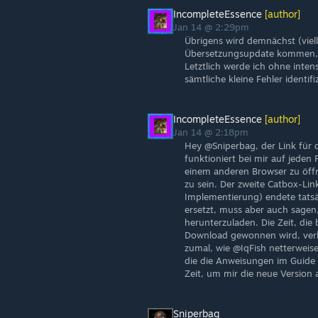
IncompleteEssence
[author]
Jan 14 @ 2:29pm
Übrigens wird demnächst (viel
Übersetzungsupdate kommen, das
Letztlich werde ich ohne intens
sämtliche kleine Fehler identif
IncompleteEssence
[author]
Jan 14 @ 2:18pm
Hey @Sniperbag, der Link für d
funktioniert bei mir auf jeden Fa
einem anderen Browser zu öffn
zu sein. Der zweite Catbox-Lin
Implementierung) endete tatsä
ersetzt, muss aber auch sagen
herunterzuladen. Die Zeit, die
Download gewonnen wird, verli
zumal, wie @IqFish netterweise
die die Anweisungen im Guide v
Zeit, um mir die neue Version 
Sniperbag