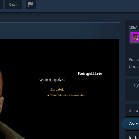
Share
CREAT
Post
Upda
1,
GUIDE
Over
Insta