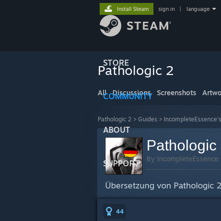
Install Steam
sign in
|
language
STORE
Pathologic 2
All
Discussions
Screenshots
Artwo
COMMUNITY
Pathologic 2
>
Guides
>
IncompleteEssence'
ABOUT
Pathologic
By IncompleteEssence
SUPPORT
Übersetzung von Pathologic 2
44