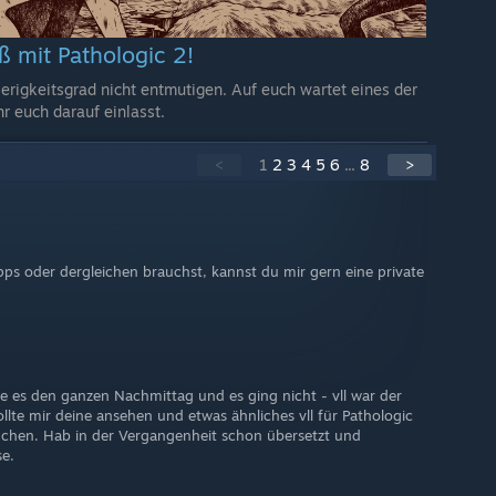
ß mit Pathologic 2!
rigkeitsgrad nicht entmutigen. Auf euch wartet eines der
hr euch darauf einlasst.
<
1
2
3
4
5
6
...
8
>
ipps oder dergleichen brauchst, kannst du mir gern eine private
te es den ganzen Nachmittag und es ging nicht - vll war der
ollte mir deine ansehen und etwas ähnliches vll für Pathologic
uchen. Hab in der Vergangenheit schon übersetzt und
se.