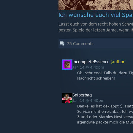
Ich wünsche euch viel Spa
Lasst euch von dem recht hohen Schwie
besten Spiele der letzen Jahre, wenn i
75
Comments
IncompleteEssence
[author]
Jan 14 @ 4:49pm
Oh, sehr cool. Falls du dazu T
Nachricht schreiben!
Sniperbag
Jan 14 @ 4:40pm
Danke, es hat geklappt :). Hat
Service nicht erreichbar. Ich w
3 und oder Marbles Nest vers
irgendwie packte mich die Mu