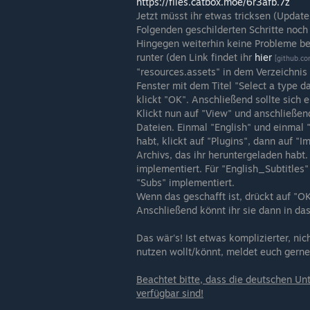
https://files.catbox.moe/6r3afb.7z
Jetzt müsst ihr etwas tricksen (Update
Folgenden geschilderten Schritte noch
Hingegen weiterhin keine Probleme ber
runter (den Link findet ihr
hier
[github.co
"resources.assets" in dem Verzeichnis .
Fenster mit dem Titel "Select a type d
klickt "OK". Anschließend sollte sich 
Klickt nun auf "View" und anschließen
Dateien. Einmal "English" und einmal 
habt, klickt auf "Plugins", dann auf "
Archivs, das ihr heruntergeladen habt. 
implementiert. Für "English_Subtitles"
"Subs" implementiert.
Wenn das geschafft ist, drückt auf "OK
Anschließend könnt ihr sie dann in das
Das wär's! Ist etwas komplizierter, ni
nutzen wollt/könnt, meldet euch gerne
Beachtet bitte, dass die deutschen Unt
verfügbar sind!