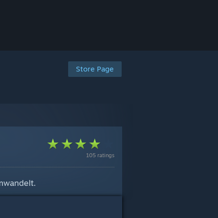
Store Page
105 ratings
umwandelt.