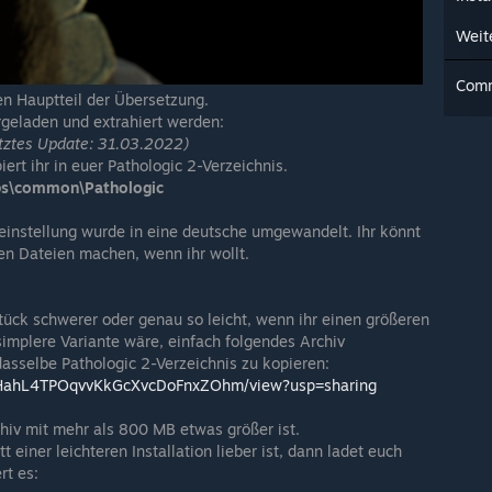
Weit
Com
den Hauptteil der Übersetzung.
rgeladen und extrahiert werden:
tztes Update: 31.03.2022)
iert ihr in euer Pathologic 2-Verzeichnis.
s\common\Pathologic
einstellung wurde in eine deutsche umgewandelt. Ihr könnt
en Dateien machen, wenn ihr wollt.
Stück schwerer oder genau so leicht, wenn ihr einen größeren
implere Variante wäre, einfach folgendes Archiv
dasselbe Pathologic 2-Verzeichnis zu kopieren:
xVfvHahL4TPOqvvKkGcXvcDoFnxZOhm/view?usp=sharing
hiv mit mehr als 800 MB etwas größer ist.
einer leichteren Installation lieber ist, dann ladet euch
rt es: