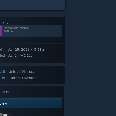
ED BY
IncompleteEssence
Offline
ed
Jan 25, 2021 @ 5:59am
ted
Jan 14 @ 2:21pm
818
Unique Visitors
95
Current Favorites
 INDEX
view
llation