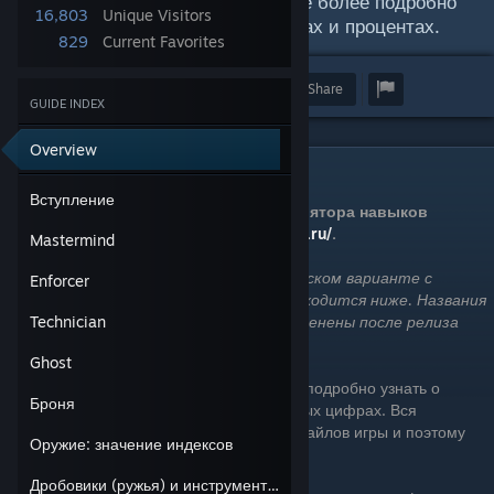
В данном руководстве вы узнаете более подробно
16,803
Unique Visitors
о всех навыках и оружии в цифрах и процентах.
829
Current Favorites
Award
Favorite
Share
GUIDE INDEX
Overview
Вступление
Вступление
Русскоязычная версия онлайн-калькулятора навыков
доступна по адресу
http://payday2skills.ru/
.
Mastermind
Данное руководство основано на английском варианте с
Enforcer
согласия автора, ссылка на который находится ниже. Названия
сохранены в виде оригинала и будут заменены после релиза
Technician
официальной локализации.
Ghost
Это руководство для тех, кто хочет более подробно узнать о
Броня
навыках различных персонажей в реальных цифрах. Вся
информация взята непосредственно из файлов игры и поэтому
Оружие: значение индексов
должна быть истинной.
Дробовики (ружья) и инструменты