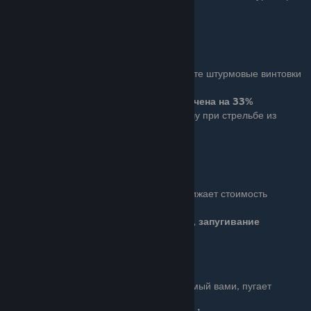
стрельбе из пистолета.
Урон увеличен на 25%
Kilmer
Basic (4 очка): Вы перезаряжаете штурмовые винтовки
быстрее.
Скорость перезарядки увеличена на 33%
Ace (8 очков): Уменьшает отдачу при стрельбе из
штурмовых винтовок.
Разброс в движении уменьшен на 50%
Ряд 6
Бонус: Увеличивает силу запугивания. Снижает стоимость
поддержки в меню подготовки.
Стоимость поддержки снижена на 50%, запугивание
увеличено в 3 раза
Control Freak
Basic (4 очка): Шум, производимый вами, пугает
гражданских.