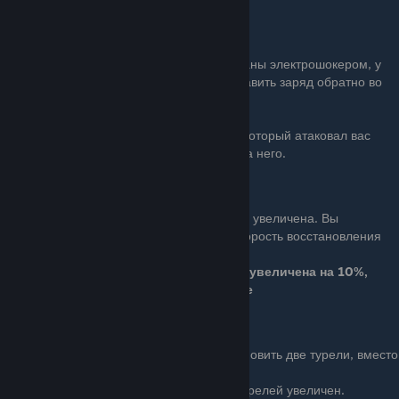
Shockproof
Basic (4 очка): Когда вы атакованы электрошокером, у
вас есть небольшой шанс отправить заряд обратно во
врага.
Шанс на обратную атаку 25%
Ace (8 очков): Взаимодействуя с врагом, который атаковал вас
электрошокером, вы отправляете заряд на него.
Ряд 6
Бонус: Стабильность всего вашего оружия увеличена. Вы
получаете больше брони. Увеличивает скорость восстановления
брони для вас и вашей команды.
Отдача оружия снижена на 10%, броня увеличена на 10%,
восстановление брони на 10% быстрее
Sentry Tower Defense
Basic (4 очка): Вы можете установить две турели, вместо
одной.
Ace (8 очков): Урон от ваших турелей увеличен.