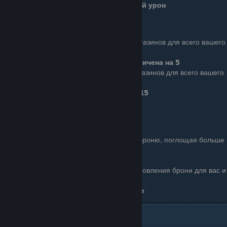
Ваши турели наносят двойной урон
Mag Plus
Basic (4 очка): Вместимость магазинов для всего вашего
оружия увеличена.
Вместимость магазинов увеличена на 5
Ace (8 очков): Вместимость магазинов для всего вашего
оружия значительно увеличена.
Вместимость магазинов увеличена на 15
(Не влияет на двухстволку и револьвер)
Bulletproof
Basic (4 очка): Улучшает вашу броню, поглощая больше
урона.
Ваша броня на 50% крепче
Ace (8 очков): Скорость восстановления брони для вас и
вашей команды увеличена.
Восстановление брони на 25% быстрее
Ghost