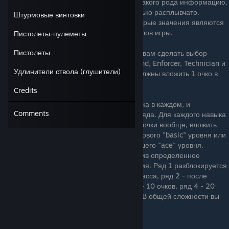
Я встречал нескольких людей, искавших такого рода информацию,
поскольку оригинальное описание несколько расплывчато.
Штурмовые винтовки
Возможно будут ошибки, поскольку некоторые значения являются
лишь прямой интерпретацией из lua-файлов игры.
Пистолеты-пулеметы
Пистолеты
Система навыков в PAYDAY 2 предлагает вам сделать выбор
между 4 различными классами: Mastermind, Enforcer, Technician и
Удлинители ствола (глушители)
Ghost. Для разблокирования класса вы должны вложить 1 очко в
первый навык соответствующего класса.
Credits
Каждый класс имеет 6 рядов, по три навыка в каждом, и
Comments
специальный бонус за разблокирование ряда. Для каждого навыка
вы можете выбрать: не вкладывать в него очки вообще, вложить
несколько очков для разблокирования базового "basic" уровня или
вложиться полностью для получения высшего "ace" уровня.
Разблокировать новый ряд можно, потратив определенное
количество очков в данном дереве развития. Ряд 1 разблокируется
после вложения 1 очка в первый навык класса, ряд 2 - после
вложения 5 очков в текущий класс, ряд 3 - 10 очков, ряд 4 - 20
очков, ряд 5 - 30 очков, ряд 6 - 40 очков. В общей сложности вы
можете потратить 120 очков.
Английская версия: