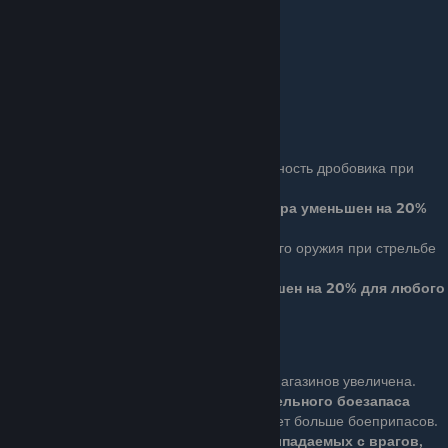
Таблица значений
[puu.sh]
Ряд 5
Бонус: Вы наносите больше урона.
Урон увеличен на 5%
Hard Boiled
Basic (4 очка): Увеличивает точность дробовика при
стрельбе от бедра.
Разброс при стрельбе от бедра уменьшен на 20%
для дробовиков
Ace (8 очков): Увеличивает точность любого оружия при стрельбе
от бедра.
Разброс при стрельбе от бедра уменьшен на 20% для любого
оружия, включая пилу
Fully Loaded
Basic (4 очка): Емкость ваших магазинов увеличена.
Вы получаете 25% дополнительного боезапаса
Ace (8 очков): С врагов выпадает больше боеприпасов.
Количество боеприпасов, выпадаемых с врагов,