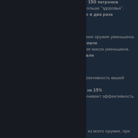
Первоначально турель имеет 150 патронов
Ace (3 очка): Турель получает больше "здоровья".
"Здоровье" турели увеличено в два раза
Improved Crafting
Basic (1 очко): Стоимость создания оружия уменьшена.
Создание оружия на 10% дешевле
Ace (3 очка): Стоимость создания масок уменьшена.
Создание масок на 10% дешевле
Drill Sergeant
Basic (1 очко): Увеличивает эффективность вашей
дрели.
Время сверления уменьшено на 15%
Ace (3 очка): Еще больше увеличивает эффективность
дрели.
Время сверления уменьшено на 30%
Ряд 4
Бонус: Увеличивает наносимый вами урон из всего оружия, при
попадании в голову.