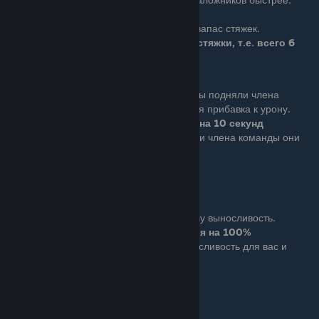
На 50% быстрее
Ace (3 очка): Увеличивает ваш запас стяжек.
Дает вам 4 дополнительные стяжки, т.е. всего 6
Combat Medic
Basic (1 очко): После того, как вы подняли члена
команды, вам дается временная прибавка к урону.
25% дополнительного урона на 10 секунд
Ace (3 очка): При спасении вами члена команды они
получают больше здоровья.
На 25% больше здоровья
Endurance
Basic (1 очко): Увеличивает вашу выносливость.
Выносливость увеличивается на 100%
Ace (3 очка): Увеличивает выносливость для вас и
вашей команды.
Выносливость увеличивается на 50%
Ряд 2