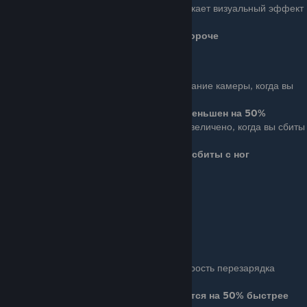
Ace (3 очков): Еще больше снижает визуальный эффект
от световых гранат.
Эффект от световой гранаты на 50% короче
Tough Guy
Basic (1 очка): Уменьшает дрожание камеры, когда вы
получаете урон от противника.
Эффект дрожания камеры уменьшен на 50%
Ace (3 очков): Ваше здоровье увеличено, когда вы сбиты
с ног.
Здоровье увеличено на 25%, когда вы сбиты с ног
Ряд 4
Бонус: У вас еще больше здоровья.
Здоровье увеличено на 20%
Shotgun CQB
Basic (4 очка): Увеличивает скорость перезарядка
дробовика.
Все дробовики перезаряжаются на 50% быстрее