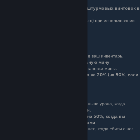
штурмовых винтовок.
Скорость прицеливания для штурмовых винтовок в
два раза выше
Ace (3 очка): Увеличено приближение (zoom) при использовании
прицела на штурмовых винтовках.
Приближение увеличено в два раза
Demolition Man
Basic (1 очко): Добавляет мины в ваш инвентарь.
Добавляет одну дополнительную мину
Ace (3 очка): Снижает время установки мины.
Время установки мин снижена на 20% (на 50%, если
также изучен навык Hardware Expert)
Nerves of Steel
Basic (1 очко): Вы получаете меньше урона, когда
взаимодействуете с предметами.
Полученный урон снижается на 50%, когда вы
взаимодействуете с предметами
Ace (3 очка): Вы можете использовать прицел, когда сбиты с ног.