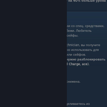
Пила теперь на 35% быстрее и наносит на 40% больше урона
замкам
Technician
Technician - эксперт в обращении со спец. средствами,
помогающими производить грабежи. Любитель
повзрывать различные двери и сейфы.
Вложив первое очко в дерево развития Technician, вы получите
возможность размещать мины. Мины можно использовать для
взрыва всякой всячины, например людей или сейфов.
Примечание: Чтобы взрывать сейфы, нужно разблокировать
соответствующий навык (Ряд 5, Shaped Charge, ace).
Ряд 1
Бонус: Цена на создание оружия и масок снижена.
Цена снижена на 1%
Rifleman
Basic (1 очко): Вы быстрее прицеливаетесь из