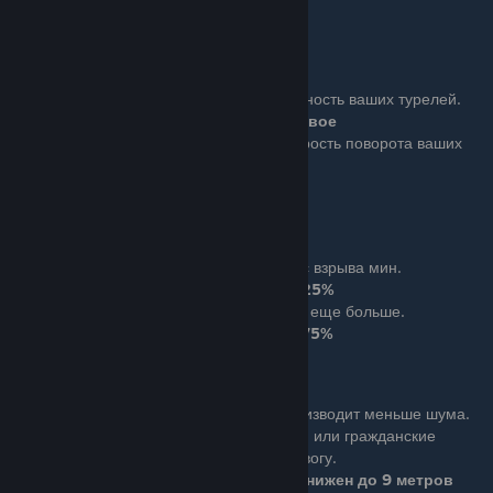
Урон в голову на 25% выше
Sentry Targeting Package
Basic (4 очка): Увеличивает точность ваших турелей.
Разброс турели уменьшен вдвое
Ace (8 очков): Увеличивает скорость поворота ваших
турелей.
Скорость поворота увеличена вдвое
Blast Radius
Basic (4 очка): Увеличен радиус взрыва мин.
Радиус взрыва увеличен на 25%
Ace (8 очков): Радиус увеличен еще больше.
Радиус взрыва увеличен на 75%
Silent Drilling
Basic (4 очка): Ваша дрель производит меньше шума.
Менее вероятно, что охранники или гражданские
услышат дрель и поднимут тревогу.
Радиус слышимости дрели снижен до 9 метров