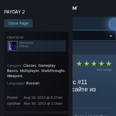
Sign in
PAYDAY 2
Store
Store Page
PAYDAY 2
Community
CREATED BY
Wardaddy
Offline
PAYDAY 2
>
Guides
>
Wardaddy's Guides
About
Support
Classes
Gameplay
Category:
,
821 ratings
Basics
Multiplayer
Walkthroughs
,
,
,
Weapons
Change language
[RU] Payday 2: Цифры *с #11
Russian
Languages:
обновляется только на сайте из
Get the Steam Mobile App
вступления*
Posted
Aug 19, 2013 @ 6:27am
View desktop website
By Wardaddy
Updated
Nov 30, 2013 @ 1:15am