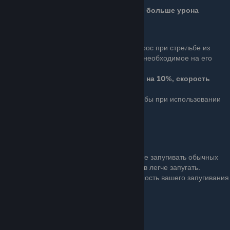
Маркированные цели получают на 15% больше урона
Equilibrium
Basic (1 очко): Уменьшает разброс при стрельбе из
пистолета и уменьшает время, необходимое на его
зачехление/расчехление.
Разброс пистолета уменьшен на 10%, скорость
смены увеличена 50%
Ace (3 очка): Увеличивает скорость стрельбы при использовании
пистолета.
Скорострельность увеличена на 100%
Dominator
Basic (1 очко): Теперь вы можете запугивать обычных
врагов. Менее обученных врагов легче запугать.
Ace (3 очка): Мощность и дальность вашего запугивания
увеличена.
Дальность увеличена на 50%
Ряд 4