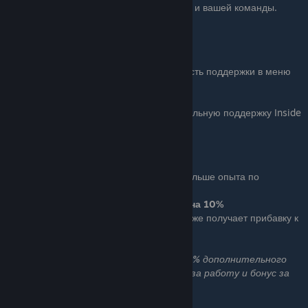
Бонус: Увеличивает выносливость для вас и вашей команды.
Выносливость увеличивается на 15%
Inside Man
Basic (1 очко): Снижает стоимость поддержки в меню
подготовки.
Цены снижены на 50%
Ace (3 очка): Добавляет специальную поддержку Inside
Man в меню подготовки.
Fast Learner
Basic (1 очко): Вы получаете больше опыта по
завершении дня или задания.
Получаемый опыт увеличен на 10%
Ace (3 очка): Ваша команда также получает прибавку к
опыту по завершении дня или задания.
Получаемый опыт увеличен на 10%
(таким образом, вы будете получать 21% дополнительного
опыта за опыт по окончании дня, опыт за работу и бонус за
риск, но НЕ за бонус выжившей команды)