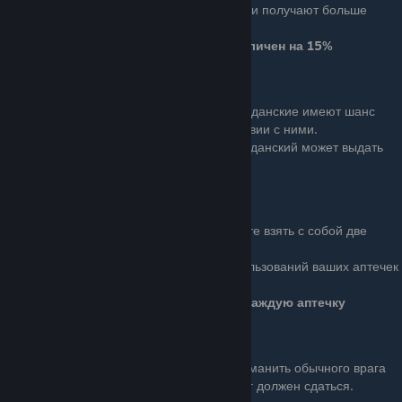
Бонус: Перешедшие на вашу сторону враги получают больше
здоровья и наносят больше урона.
Здоровье увеличено на 25%, урон увеличен на 15%
Stockholm Syndrome
Basic (4 очка): Ближайшие гражданские имеют шанс
возродить вас при взаимодействии с ними.
Ace (8 очков): Спасая вас, гражданский может выдать
вам патроны.
Combat Doctor
Basic (4 очка): Теперь вы можете взять с собой две
аптечки, вместо одной.
Ace (8 очков): Количество использований ваших аптечек
увеличено.
2 дополнительных использования на каждую аптечку
Joker
Basic (4 очка): Вы можете переманить обычного врага
на вашу сторону. Для этого враг должен сдаться.