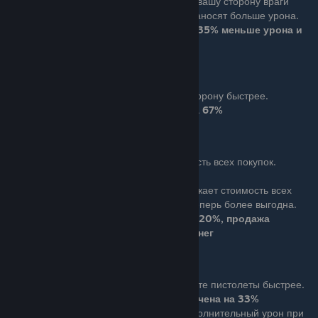
Ace (8 очков): Перешедшие на вашу сторону враги
получают больше здоровья и наносят больше урона.
Перешедшие противники получают на 35% меньше урона и
наносят 43% дополнительного урона
Ряд 5
Бонус: Враги переманиваются на вашу сторону быстрее.
Скорость переманивания увеличена на 67%
Black Marketeer
Basic (4 очка): Снижает стоимость всех покупок.
Стоимость снижена на 5%
Ace (8 очков): Еще больше снижает стоимость всех
покупок. Продажа предметов теперь более выгодна.
Стоимость дополнительно снижена на 20%, продажа
предметов дает вам на 25% больше денег
Gunslinger
Basic (4 очка): Вы перезаряжаете пистолеты быстрее.
Скорость перезарядки увеличена на 33%
Ace (8 очков): Вы наносите дополнительный урон при