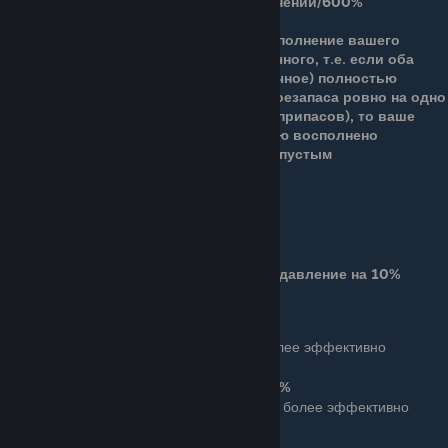
сумки на 50% (т.е. 6 полных пополнений/600%
боеприпасов)
Игра всегда в приоритет ставит пополнение вашего
вторичного оружия, прежде первичного, т.е. если оба
ваших оружия (вторичное и первичное) полностью
опустошены, а в сумке осталось боезапаса ровно на одно
полное пополнение (или 100% боеприпасов), то ваше
вторичное оружие будет полностью восполнено
патронами, а первичное останется пустым
Ряд 1
Бонус: Вам проще подавлять врагов
Этот пассивный бонус увеличивает подавление на 10%
Oppressor
Basic (1 очко): Ваше оружие более эффективно
подавляет врагов.
Подавление увеличено на 25%
Ace (3 очка): Ваше оружие еще более эффективно
подавляет врагов.
Подавление увеличено на 75%