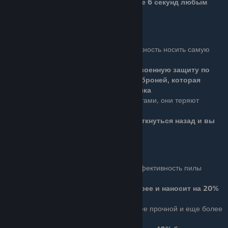
Вы наносите удвоенный урон в течение 6 секунд любым
оружием
Iron Man
Basic (4 очка): Дает вам возможность носить самую
тяжелую броню.
Эта броня предоставляет удвоенную защиту по
сравнению с самой тяжелой броней, которая
доступна при отсутствии данного навыка
Ace (8 очков): Когда вы бьете врагов с щитами, они теряют
равновесие.
Удар по щиту заставит противника споткнуться назад и вы
можете стрелять во время спринта
Carbon Blade
Basic (4 очка): Увеличивает эффективность пилы
OVE9000, делая ее быстрее.
Пила становится на 5% быстрее и наносит на 20%
больше урона замкам
Ace (8 очков): Делает пилу OVE9000 более прочной и еще более
эффективной.