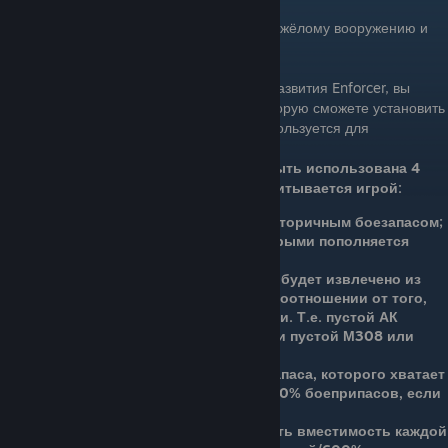
The Enforcer - специалист по тяжёлому вооружению и
броне.
Вложив первое очко в дерево развития Enforcer, вы
получите доступ к сумке с патронами, которую сможете установить
возле себя в любое время. Эта сумка используется для
пополнения боеприпасов в гуще схватки.
Начальная сумка с патронами может быть использована 4
раза. Несколько слов о том, как это учитывается игрой:
Нет разницы между первичным и вторичным боезапасом;
есть просто общий источник, которыми пополняется
любой вид оружия
Количество боеприпасов, которое будет извлечено из
сумки, базируется на процентном соотношении от того,
сколько патронов вы использовали. Т.е. пустой АК
опустошит сумку точно так же, как и пустой М308 или
пустой Crosskill и т.д.
Стандартная сумка содержит боезапаса, которого хватает
ровно на 4 полных пополнения (400% боеприпасов, если
говорить в процентах)
Навык Enforcer позволяет увеличить вместимость каждой