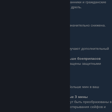
Ace (8 очков): Ваша дрель бесшумна. Охранники и гражданские
могут поднять тревогу, только если увидят дрель.
Ряд 5
Бонус: Цена на создание оружия и масок значительно снижена.
Цена снижена на 5%
Sentry Combat Upgrade
Basic (4 очка): Ваши турели получают дополнительный
боезапас.
Турель получает на 50% больше боеприпасов
Ace (8 очков): Ваши турели оснащены защитными
щитками.
Shaped Charge
Basic (4 очка): Добавляет еще больше мин в ваш
инвентарь.
Вы получаете дополнительные 3 мины
Ace (8 очков): Теперь мины могут быть преобразованы в
кумулятивные заряды, используемые для открывания сейфов и
дверей.