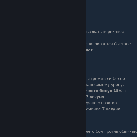
Бонус: У вас больше здоровья.
Здоровье увеличивается на 10%
Die Hard
Basic (1 очко): Вы можете использовать первичное
оружие, когда сбиты с ног.
Ace (3 очка): Ваша броня восстанавливается быстрее.
Время, прежде чем броня начнет
восстанавливаться, уменьшено 15%
Underdog
Basic (1 очко): Когда вы окружены тремя или более
врагами, вы получаете бонус к наносимому урону.
Будучи окруженным, вы получаете бонус 15% к
наносимому врагам урону на 7 секунд
Ace (3 очка):Вы также получаете меньше урона от врагов.
Вы получаете на 15% меньше урона в течение 7 секунд
Pumping Iron
Basic (1 очко): Ваши атаки ближнего боя против обычных