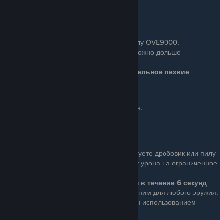
увеличено на 75%
Portable Saw
Basic (4 очка): Разблокирует пилу OVE9000.
Ace (8 очков): Пилу OVE9000 можно дольше
использовать.
Вы получаете одно дополнительное лезвие
Ряд 6
Бонус: У вас значительно больше здоровья.
Ваше здоровье увеличено на 40%
Overkill
Basic (4 очка): Когда вы используете дробовик или пилу
OVE9000, вы получаете бонус к урона на ограниченное
время, когда убиваете врага.
Вы наносите удвоенный урон в течение 6 секунд
Ace (8 очков): Бонус к урону теперь применим для любого оружия.
Навык все так же должен быть активирован использованием
дробовика или пилы OVE9000.