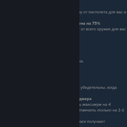
Leadership
Basic (1 очко): Уменьшает отдачу от пистолета для вас и
вашей команды.
Отдача от пистолета уменьшена на 75%
Ace (3 очка): Уменьшает отдачу от всего оружия для вас
и вашей команды.
Отдача от оружия уменьшена на 50%
Ряд 3
Бонус: Увеличивает дальность вашего крика.
Дальность крика увеличена на 25%
Smooth Talker
Basic (1 очко): Теперь вы более убедительны, когда
отвечаете на пейджер.
Вы можете ответить на 4 пейджера
(вся команда может ответить максимум на 4
пейджера, но игрок БЕЗ навыка может отвечать только на 1-й
и 2-й пейджеры по общему счету)
Ace (3 очка): Отмеченные вами особые враги получают
дополнительный урон.