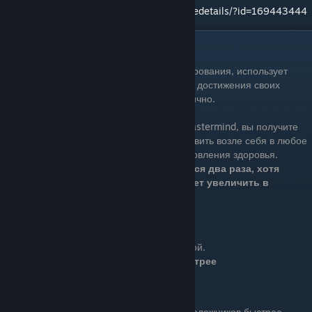
http://steamcommunity.com/sharedfiles/filedetails/?id=169443444
Mastermind
Mastermind - мастер манипулирования, использует
окружающих его личностей для достижения своих
целей, не запачкав руки самолично.
Вложив первое очко в дерево развития Mastermind, вы получите
доступ к аптечке, которую сможете установить возле себя в любое
время. Аптечка используется для восстановления здоровья.
От одной аптечки можно восстановиться два раза, хотя
количество использований можно будет увеличить в
дальнейшем.
Ряд 1
Бонус: Ускоряет взаимодействие с аптечкой.
Скорость взаимодействия на 20% быстрее
Cable Guy
Basic (1 очко): Вы связываете заложников быстрее.