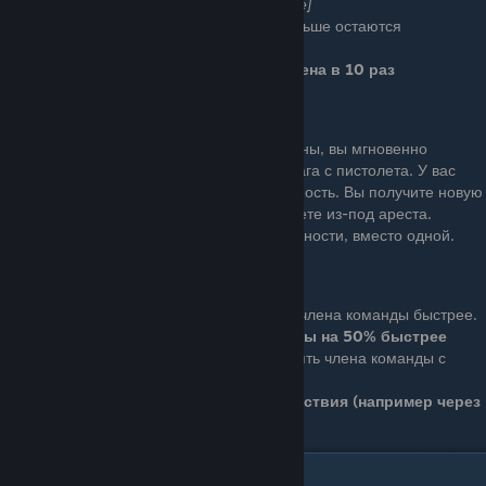
TBA
[будет объявлено позднее]
Ace (8 очков): Гражданские дольше остаются
напуганными.
Сила запугивания гражданских увеличена в 10 раз
Pistol Messiah
Basic (4 очка): Когда вы повалены, вы мгновенно
возрождаетесь, если убьете врага с пистолета. У вас
есть только одна такая возможность. Вы получите новую
такую возможность, когда выйдете из-под ареста.
Ace (8 очков): У вас есть три таких возможности, вместо одной.
Inspire
Basic (4 очка): Вы поднимаете члена команды быстрее.
Вы поднимаете члена команды на 50% быстрее
Ace (8 очков): Вы можете поднять члена команды с
расстояния, крича на него.
Криком можно поднимать через препятствия (например через
стены)
Enforcer