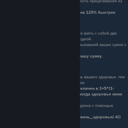
Ace (8 очков): Увеличивает скорость прицеливания из
дробовика.
Скорость прицеливания из дробовика на 125% быстрее
Ammunition Specialist
Basic (4 очка): Теперь вы можете взять с собой две
сумки с боеприпасами, вместо одной.
Ace (8 очков): Количество использований ваших сумок с
боеприпасами увеличено.
Дает 6 полных пополнения на каждую вашу сумку.
Berserker
Basic (4 очка): Чем ниже уровень вашего здоровья, тем
сильнее ваши атаки ближнего боя.
Урон от атак ближнего боя увеличен в 1+5*(1-
(уровень_здоровья/.4)) раз, когда здоровье ниже
40%
Ace (8 очков): Вы также наносите больше урона с помощью
оружия.
Урон из оружия увеличен в 1+1*(1-(уровень_здоровья/.4))
раз, когда здоровье ниже 40%