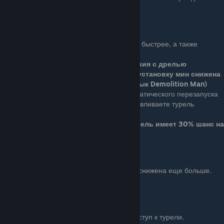
движения. (заменяет режим выключения)
Hardware Expert
Basic (1 очко): Вы чините дрель быстрее, а также
устанавливаете мины быстрее.
Ваша скорость взаимодействия с дрелью
увеличена на 25%, время на установку мин снижена
на 20% (на 50%, если также изучен навык Demolition Man)
Ace (3 очка): Дает небольшой шанс автоматического перезапуска
дрели, в случае поломки. Вы также устанавливаете турель
быстрее.
Установка турели на 50% быстрее и дрель имеет 30% шанс на
авторестарт
Ряд 3
Бонус: Цена на создание оружия и масок снижена еще больше.
Цена снижена на 3%
Sentry Gun
Basic (1 очко): Разблокирует доступ к турели.