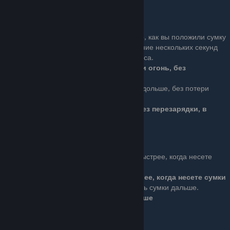
Bullet Storm
Basic (1 очко): Сразу после того, как вы положили сумку
с патронами, вы можете в течение нескольких секунд
вести огонь без потери боезапаса.
Вы можете непрерывно вести огонь, без
перезарядки, в течение 5 секунд
Ace (3 очка): Вы можете вести огонь еще дольше, без потери
боезапаса.
Вы можете непрерывно вести огонь, без перезарядки, в
течение 10 секунд
Transporter
Basic (1 очко): Вы двигаетесь быстрее, когда несете
сумки.
Вы двигаетесь на 50% быстрее, когда несете сумки
Ace (3 очка): Вы можете бросать сумки дальше.
Сумки могут быть кинуты на 50% дальше
Ряд 2