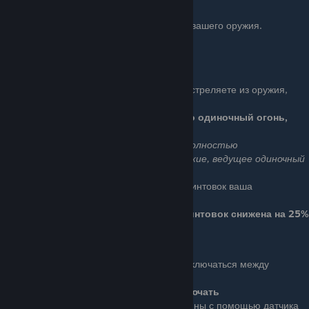
Ряд 2
Бонус: Увеличена мобильность для всего вашего оружия.
Отдача снижена на 5%
Unlocking the Sharpshooter
Basic (1 очко): Вы более точно стреляете из оружия,
ведущего одиночный огонь.
Разброс из оружия, ведущего одиночный огонь,
снижен на 50%
*каждое оружие, которое не является полностью
автоматическим, учитывается как оружие, ведущее одиночный
огонь
Ace (3 очка): При использовании любых винтовок ваша
мобильность увеличивается.
Отдача при стрельбе из штурмовых винтовок снижена на 25%
Combat Engineer
Basic (1 очко): Вы можете переключаться между
разными режимами на минах.
Мины можно включать/выключать
Ace (3 очка): Улучшить ваши мины с помощью датчика