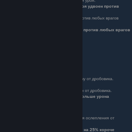
врагов наносят дополнительный урон.
Ваш урон от атак ближнего боя удвоен против
обычных врагов
Ace (3 очка): Ваши атаки ближнего боя против любых врагов
наносят дополнительный урон.
Ваш урон от атак ближнего боя удвоен против любых врагов
Ряд 3
Бонус: Вам еще проще подавлять врагов
Подавление увеличивается до 20%
Shotgun Impact
Basic (1 очка): Уменьшает отдачу от дробовика.
Отдача уменьшена на 25%
Ace (3 очков): Увеличивает урон от дробовика.
Дробовики наносят на 33% больше урона
Stun Resistance
Basic (1 очка): Уменьшает время ослепления от
световых гранат.
Эффект от световой гранаты на 25% короче