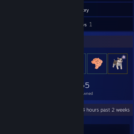
62
Games
Inventory
73
1
Screenshots
Reviews
Item Showcase
1,065
Items Owned
Recent Activity
30.4 hours past 2 weeks
Team Fortress 2