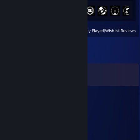
Achievement Progress
9 of 44
View
All Recently Played
|
Wishlist
|
Reviews
Comments
View all
40
comments
TIMELESS PRISON OF LOVE
Nov 21, 2023 @ 7:04pm
vasco da gama do tf2
jÓtà(letra J)
Apr 14, 2023 @ 7:32am
Certa noite em Campo Grande