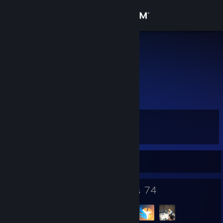
Sign in
Store
tg_
vadiscreuçom cróvis
Community
About
Level
Support
11
Change language
Currently Offline
Get the Steam Mobile App
6
74
Badges
Groups
View desktop website