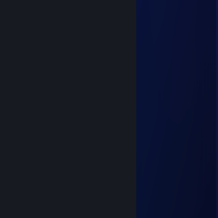
Eu dei a maior trepada
Com uma linda cuiabana
Da bunda avantajada
A trepada foi tão grande
Que eu acho que desmaiei
No outro dia, cedinho
Só um bilhete encontrei
No bilhete ela dizia
Que ia me encontrar
Pra nós dar outra trepada
Quando eu fosse em Cuiabá
Peguei meu fuscão vermelho
E sai desesperado
Passei em Jaraguari
Comi o cu de um viado
Comi outro em Bandeirantes
E sai na correria
Chegando em São Gabriel
Enrabei uma guria
Rio Verde e Coxim
Foi a maior putaria
Meu pinto é uma alavanca
Meu saco é uma marreta
TIMELESS PRISON OF LOVE
Vou até no fim do mundo
Jan 17, 2023 @ 7:12pm
Por causa de uma buceta