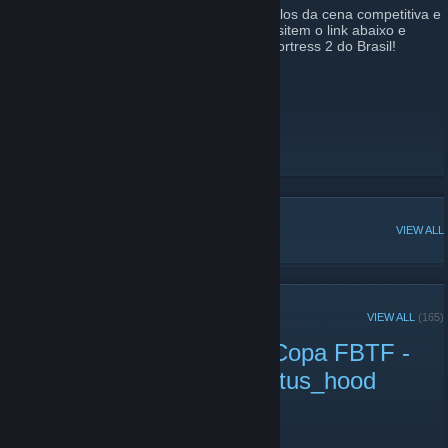
Esta comunidade visa agregar todos os pólos da cena competitiva e
amadora do Team Fortress 2 Brasileiro. Visitem o link abaixo e
participe da maior comunidade de Team Fortress 2 do Brasil!
- Fórum FBTF:
www.teamfortress.com.br
Site oficial
[fbtf.tf]
Invite para o discord da FBTF
[discord.gg]
Twitter
POPULAR DISCUSSIONS
VIEW ALL
RECENT ANNOUNCEMENTS
VIEW ALL
(165)
Saudades de uma final? Copa FBTF -
https://www.twitch.tv/prestus_hood
April 11, 2021 -
brado
| 0 Comments
Saudades de uma final? Copa FBTF -