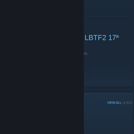
https://www.twitch.tv/prestus_hood
READ MORE
Inscrições abertas para a LBTF2 17ª
Edição!
September 13, 2020 -
BRADAMANTE
| 0 Comments
https://fbtf.tf/forums/threads/44
salve rapaziada
READ MORE
GROUP MEMBERS
VIEW ALL
(4,912)
Group Player of the Week:
Administrators